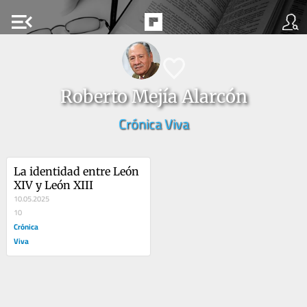
menu_open
Roberto Mejía Alarcón
Crónica Viva
La identidad entre León 
XIV y León XIII
10.05.2025
10
Crónica
Viva