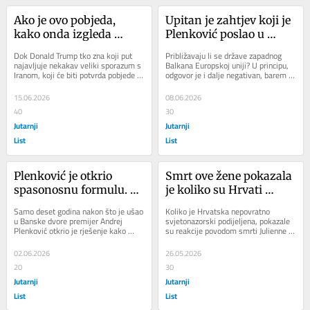
Ako je ovo pobjeda, 
Upitan je zahtjev koji je 
kako onda izgleda 
Plenković poslao u 
poraz?
susjedstvo. To nije u 
Dok Donald Trump tko zna koji put 
Približavaju li se države zapadnog 
hrvatskom interesu
najavljuje nekakav veliki sporazum s 
Balkana Europskoj uniji? U principu, 
Iranom, koji će biti potvrda pobjede 
odgovor je i dalje negativan, barem 
Sjedinjenih Država, morate se 
što se tiče punopravnog članstva, 
ozbiljno...
ali...
15.06.2026
08.06.2026
40
30
Jutarnji
Jutarnji
List
List
Plenković je otkrio 
Smrt ove žene pokazala 
spasonosnu formulu. 
je koliko su Hrvati 
Ideja se kuhala 
nepovratno 
Samo deset godina nakon što je ušao 
Koliko je Hrvatska nepovratno 
godinama, a onda ju je 
svjetonazorski 
u Banske dvore premijer Andrej 
svjetonazorski podijeljena, pokazale 
Plenković otkrio je rješenje kako 
su reakcije povodom smrti Julienne 
premijer iznenada 
posvađani
zaustaviti inflaciju, pad proizvodnje 
Bušić. Dok je za državotvornu javnost 
objavio
i...
ona...
02.06.2026
26.05.2026
20
30
Jutarnji
Jutarnji
List
List