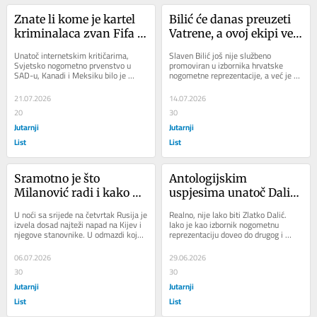
Znate li kome je kartel 
Bilić će danas preuzeti 
kriminalaca zvan Fifa 
Vatrene, a ovoj ekipi već 
dao SP 2034.? 
je nepoželjan. 
Unatoč internetskim kritičarima, 
Slaven Bilić još nije službeno 
Degutantno je i ovo što 
Argumenti su im 
Svjetsko nogometno prvenstvo u 
promoviran u izbornika hrvatske 
SAD-u, Kanadi i Meksiku bilo je 
nogometne reprezentacije, a već je 
radi MOO
potpuno suludi
dobro sa sportskog gledišta. Ali ono 
njegov izbor stavljen pod znak 
je definitivno...
pitanja. Ali u...
21.07.2026
14.07.2026
20
30
Jutarnji
Jutarnji
List
List
Sramotno je što 
Antologijskim 
Milanović radi i kako 
uspjesima unatoč Dalića 
laže. Kao da prima 
i danas masovno 
U noći sa srijede na četvrtak Rusija je 
Realno, nije lako biti Zlatko Dalić. 
instrukcije direktno iz 
omalovažavaju. 
izvela dosad najteži napad na Kijev i 
Iako je kao izbornik nogometnu 
njegove stanovnike. U odmazdi koja 
reprezentaciju doveo do drugog i 
Kremlja
Izbornik je dobrim 
je podsjećala na Luftwaffeova...
trećeg mjesta na svijetu, što su 
dijelom sam kriv...
antologijski...
06.07.2026
29.06.2026
30
30
Jutarnji
Jutarnji
List
List