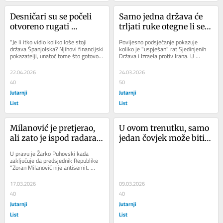
Desničari su se počeli 
Samo jedna država će 
otvoreno rugati 
trljati ruke otegne li se 
Trumpu. Samo ga jedan 
rat s Iranom do rujna. 
"Je li itko vidio koliko loše stoji 
Povijesno podsjećanje pokazuje 
sljedbenik u Europi još 
Ostalima - jadna 
država Španjolska? Njihovi financijski 
koliko je "uspješan" rat Sjedinjenih 
pokazatelji, unatoč tome što gotovo 
Država i Izraela protiv Irana. U 
sluša
majka...
ništa ne doprinose NATO-u i...
subotu, 21. ožujka, navršila su se...
22.04.2026
24.03.2026
40
50
Jutarnji
Jutarnji
List
List
Milanović je pretjerao, 
U ovom trenutku, samo 
ali zato je ispod radara 
jedan čovjek može biti 
prošla jedna izjava o 
zaista sretan ratom 
U pravu je Žarko Puhovski kada 
Izraelu. A potpuna je 
SAD-a, Izraela i Irana
zaključuje da predsjednik Republike 
"Zoran Milanović nije antisemit. 
istina
Milanović je prostak." Sasvim...
17.03.2026
09.03.2026
40
40
Jutarnji
Jutarnji
List
List