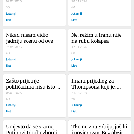
glasno brani vrijednosti
02.02.2026
svrstat će se na stranu 
28.01.2026
30
gospodara kaosa
40
Jutarnji
Jutarnji
List
List
Nikad nisam vidio 
Ne, režim u Iranu nije 
jadniju scenu od ove
na rubu kolapsa
21.01.2026
12.01.2026
40
60
Jutarnji
Jutarnji
List
List
Zašto prijetnje 
Imam prijedlog za 
političarima nisu isto 
Thompsona koji je, 
kažnjive za sve?
05.01.2026
konačno, izašao iz 
31.12.2025
40
ormara. Pa da vidimo 
50
Jutarnji
koliko je stvarno hrabar 
Jutarnji
i popularan...
List
List
Umjesto da se srame, 
Tko ne zna Srbiju, još bi 
Putinovi trbuhozborci 
i povjerovao. Bez obzira 