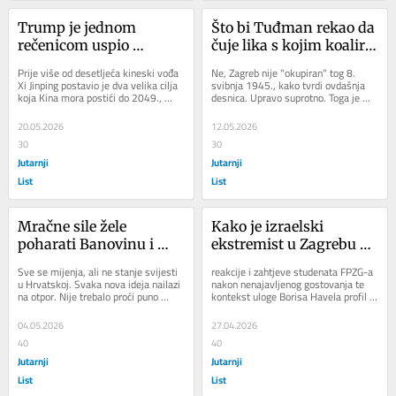
Trump je jednom 
Što bi Tuđman rekao da 
rečenicom uspio 
čuje lika s kojim koalira 
raspametiti Peking
HDZ? Evo što je prvi 
Prije više od desetljeća kineski vođa 
Ne, Zagreb nije "okupiran" tog 8. 
predsjednik govorio o 
Xi Jinping postavio je dva velika cilja 
svibnja 1945., kako tvrdi ovdašnja 
koja Kina mora postići do 2049., 
desnica. Upravo suprotno. Toga je 
partizanima
kada će se obilježiti stoljeće...
dana Zagreb dobio slobodu....
20.05.2026
12.05.2026
30
30
Jutarnji
Jutarnji
List
List
Mračne sile žele 
Kako je izraelski 
poharati Banovinu i 
ekstremist u Zagrebu 
Kordun? Zašto baš 
izazvao pobunu: Njegov 
Sve se mijenja, ali ne stanje svijesti 
reakcije i zahtjeve studenata FPZG-a 
svaka nova ideja nailazi 
dolazak čista je 
u Hrvatskoj. Svaka nova ideja nailazi 
nakon nenajavljenog gostovanja te 
na otpor. Nije trebalo proći puno 
kontekst uloge Borisa Havela profil 
na otpor?
provokacija!
vremena pa da se počne u pitanje...
javnih stavova Idda Netanyahua o 
Palestini,...
04.05.2026
27.04.2026
40
40
Jutarnji
Jutarnji
List
List