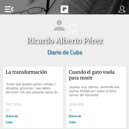
menu_open
Ricardo Alberto Pérez
Diario de Cuba
La transformación
Cuando el gato vuela 
para morir
'Saber que quedan partes sólidas,/ 
'pupilas muy sátiras/ poniendo dos 
abruptas, groseras,/ que debes 
rayitas distópicas/ sobre la falsa 
derrocar/ con una pequeña hacha de 
calma/ del horizonte'
hielo'.
16.07.2026
09.06.2026
20
50
Diario de
Diario de
Cuba
Cuba