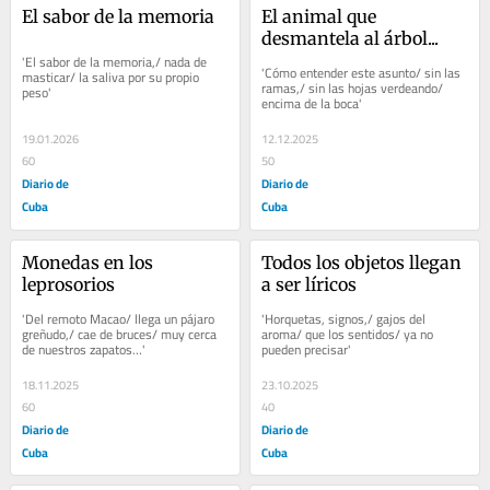
El sabor de la memoria
El animal que 
desmantela al árbol...
'El sabor de la memoria,/ nada de 
'Cómo entender este asunto/ sin las 
masticar/ la saliva por su propio 
ramas,/ sin las hojas verdeando/ 
peso'
encima de la boca'
19.01.2026
12.12.2025
60
50
Diario de
Diario de
Cuba
Cuba
Monedas en los 
Todos los objetos llegan 
leprosorios
a ser líricos
'Del remoto Macao/ llega un pájaro 
'Horquetas, signos,/ gajos del 
greñudo,/ cae de bruces/ muy cerca 
aroma/ que los sentidos/ ya no 
de nuestros zapatos…'
pueden precisar'
18.11.2025
23.10.2025
60
40
Diario de
Diario de
Cuba
Cuba