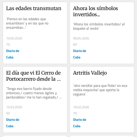
Las edades transmutan
Ahora los símbolos 
invertidos...
'Pienso en las edades que 
ensamblan/ y en las que no 
'Ahora los símbolos invertidos/ el 
ensamblan...'
boquete al revés'
10.05.2026
09.04.2026
70
60
Diario de
Diario de
Cuba
Cuba
El día que vi El Cerro de 
Artritis Vallejo
Portocarrero desde la 
ventana de Fernando 
'otro nenúfar para que flote/ en esa 
'Tengo ese barrio fijado desde 
niebla exquisita/ que aporta la 
Pérez
entonces,/ cuatro manos ágiles y 
ceguera'
perdurables/ me lo han regalado,/ 
ningún fundamentalismo lo deteriora'
15.03.2026
16.02.2026
50
70
Diario de
Diario de
Cuba
Cuba