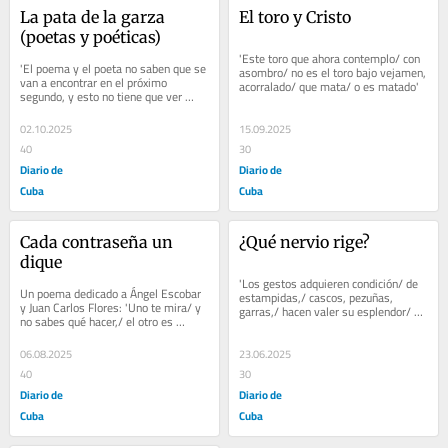
La pata de la garza 
El toro y Cristo
(poetas y poéticas)
'Este toro que ahora contemplo/ con 
'El poema y el poeta no saben que se 
asombro/ no es el toro bajo vejamen, 
van a encontrar en el próximo 
acorralado/ que mata/ o es matado'
segundo, y esto no tiene que ver 
precisamente con la inspiración...'
02.10.2025
15.09.2025
40
30
Diario de
Diario de
Cuba
Cuba
Cada contraseña un 
¿Qué nervio rige?
dique
'Los gestos adquieren condición/ de 
Un poema dedicado a Ángel Escobar 
estampidas,/ cascos, pezuñas, 
y Juan Carlos Flores: 'Uno te mira/ y 
garras,/ hacen valer su esplendor/ 
no sabes qué hacer,/ el otro es 
sobre el asfalto'.
mirado,/ te puede tragar/ sin 
mucha...
06.08.2025
23.06.2025
40
30
Diario de
Diario de
Cuba
Cuba