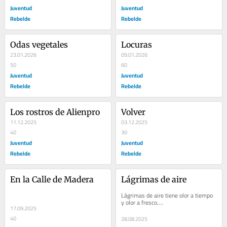
Juventud
Juventud
Rebelde
Rebelde
Odas vegetales
Locuras
23.01.2026
09.01.2026
50
60
Juventud
Juventud
Rebelde
Rebelde
Los rostros de Alienpro
Volver
11.12.2025
03.12.2025
40
30
Juventud
Juventud
Rebelde
Rebelde
En la Calle de Madera
Lágrimas de aire
Lágrimas de aire tiene olor a tiempo 
y olor a fresco....
17.09.2025
40
28.08.2025