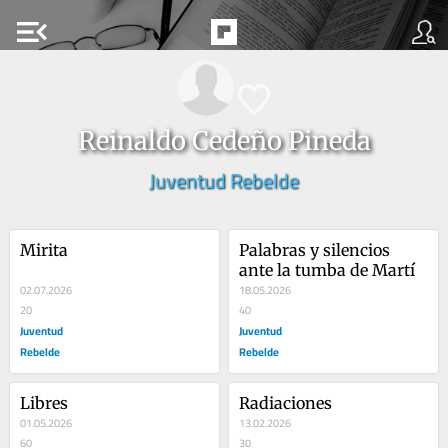
menu_open
Reinaldo Cedeño Pineda
Juventud Rebelde
Mirita
Palabras y silencios 
ante la tumba de Martí
02.07.2026
18.05.2026
20
40
Juventud
Juventud
Rebelde
Rebelde
Libres
Radiaciones
01.05.2026
13.02.2026
60
30