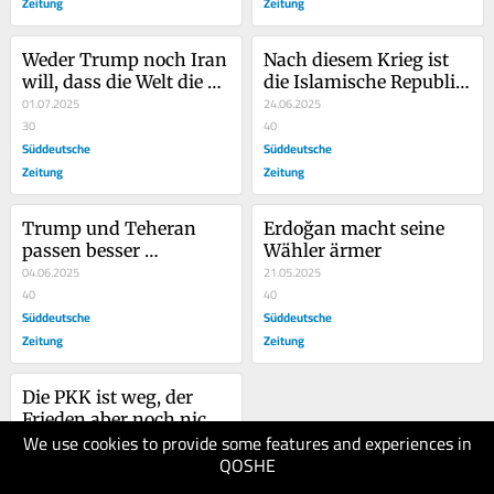
Zeitung
Zeitung
Weder Trump noch Iran 
Nach diesem Krieg ist 
will, dass die Welt die 
die Islamische Republik 
Wahrheit kennt
01.07.2025
nicht mehr dieselbe
24.06.2025
30
40
Süddeutsche
Süddeutsche
Zeitung
Zeitung
Trump und Teheran 
Erdoğan macht seine 
passen besser 
Wähler ärmer
zusammen, als man 
04.06.2025
21.05.2025
meinen könnte
40
40
Süddeutsche
Süddeutsche
Zeitung
Zeitung
Die PKK ist weg, der 
Frieden aber noch nicht 
We use cookies to provide some features and experiences in
richtig da
13.05.2025
QOSHE
50
Süddeutsche