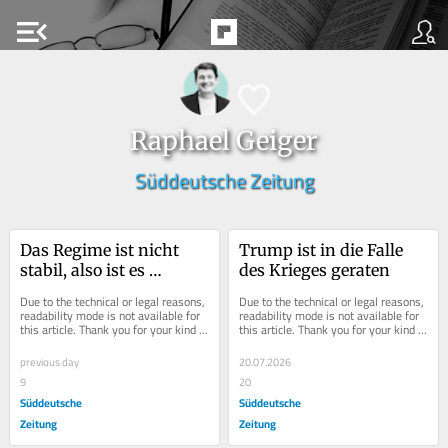
menu_open
Raphael Geiger
Süddeutsche Zeitung
Das Regime ist nicht 
Trump ist in die Falle 
stabil, also ist es 
des Krieges geraten
aggressiv
Due to the technical or legal reasons, 
Due to the technical or legal reasons, 
readability mode is not available for 
readability mode is not available for 
this article. Thank you for your kind 
this article. Thank you for your kind 
understanding.
understanding.
previous day
20.07.2026
9
20
Süddeutsche
Süddeutsche
Zeitung
Zeitung