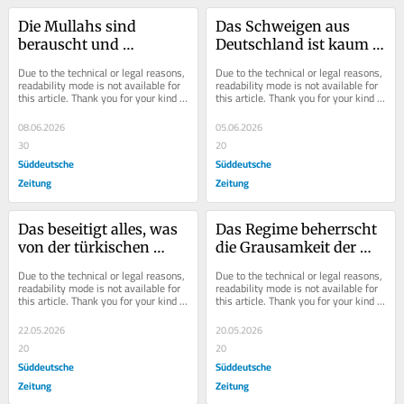
Die Mullahs sind 
Das Schweigen aus 
berauscht und 
Deutschland ist kaum 
aggressiv zugleich - aus 
zu überhören
Due to the technical or legal reasons, 
Due to the technical or legal reasons, 
einem Grund
readability mode is not available for 
readability mode is not available for 
this article. Thank you for your kind 
this article. Thank you for your kind 
understanding.
understanding.
08.06.2026
05.06.2026
30
20
Süddeutsche
Süddeutsche
Zeitung
Zeitung
Das beseitigt alles, was 
Das Regime beherrscht 
von der türkischen 
die Grausamkeit der 
Demokratie übrig war
Willkür
Due to the technical or legal reasons, 
Due to the technical or legal reasons, 
readability mode is not available for 
readability mode is not available for 
this article. Thank you for your kind 
this article. Thank you for your kind 
understanding.
understanding.
22.05.2026
20.05.2026
20
20
Süddeutsche
Süddeutsche
Zeitung
Zeitung