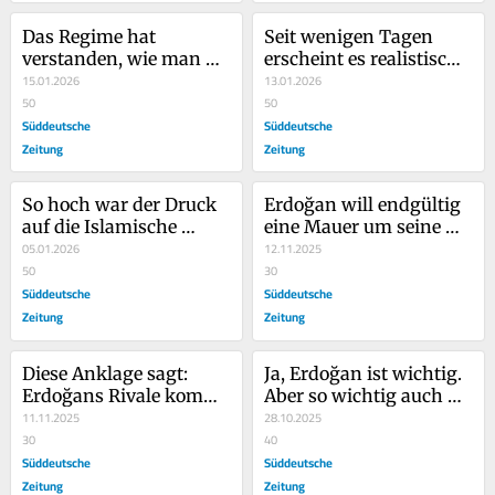
Das Regime hat 
Seit wenigen Tagen 
verstanden, wie man 
erscheint es realistisch, 
mit Trump umgehen 
15.01.2026
dass in Iran eine neue 
13.01.2026
muss
50
Zeit beginnt
50
Süddeutsche
Süddeutsche
Zeitung
Zeitung
So hoch war der Druck 
Erdoğan will endgültig 
auf die Islamische 
eine Mauer um seine 
Republik noch nie
05.01.2026
Gegner bauen
12.11.2025
50
30
Süddeutsche
Süddeutsche
Zeitung
Zeitung
Diese Anklage sagt: 
Ja, Erdoğan ist wichtig. 
Erdoğans Rivale kommt 
Aber so wichtig auch 
nicht frei, solange 
11.11.2025
wieder nicht
28.10.2025
Erdoğan lebt
30
40
Süddeutsche
Süddeutsche
Zeitung
Zeitung