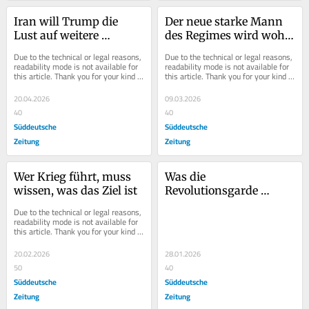
Iran will Trump die 
Der neue starke Mann 
Lust auf weitere 
des Regimes wird wohl 
Angriffe nehmen
bleiben, was er stets 
Due to the technical or legal reasons, 
Due to the technical or legal reasons, 
war: ein Phantom
readability mode is not available for 
readability mode is not available for 
this article. Thank you for your kind 
this article. Thank you for your kind 
understanding.
understanding.
20.04.2026
09.03.2026
40
40
Süddeutsche
Süddeutsche
Zeitung
Zeitung
Wer Krieg führt, muss 
Was die 
wissen, was das Ziel ist
Revolutionsgarde 
angerichtet hat, ist 
Due to the technical or legal reasons, 
Terror
readability mode is not available for 
this article. Thank you for your kind 
understanding.
20.02.2026
28.01.2026
50
40
Süddeutsche
Süddeutsche
Zeitung
Zeitung