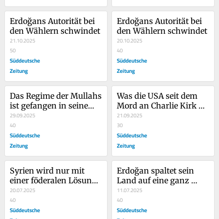
Erdoğans Autorität bei 
Erdoğans Autorität bei 
den Wählern schwindet
den Wählern schwindet
21.10.2025
20.10.2025
50
40
Süddeutsche
Süddeutsche
Zeitung
Zeitung
Das Regime der Mullahs 
Was die USA seit dem 
ist gefangen in seinem 
Mord an Charlie Kirk 
alten Feindbild
29.09.2025
erleben, erinnert an die 
21.09.2025
40
Türkei
30
Süddeutsche
Süddeutsche
Zeitung
Zeitung
Syrien wird nur mit 
Erdoğan spaltet sein 
einer föderalen Lösung 
Land auf eine ganz 
Frieden finden
20.07.2025
neue Art
11.07.2025
40
40
Süddeutsche
Süddeutsche