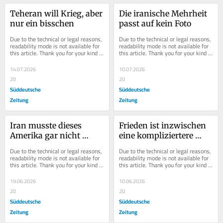
Teheran will Krieg, aber 
Die iranische Mehrheit 
nur ein bisschen
passt auf kein Foto
Due to the technical or legal reasons, 
Due to the technical or legal reasons, 
readability mode is not available for 
readability mode is not available for 
this article. Thank you for your kind 
this article. Thank you for your kind 
understanding.
understanding.
14.07.2026
10.07.2026
20
20
Süddeutsche
Süddeutsche
Zeitung
Zeitung
Iran musste dieses 
Frieden ist inzwischen 
Amerika gar nicht 
eine kompliziertere 
besiegen, damit es 
Sache als Krieg
Due to the technical or legal reasons, 
Due to the technical or legal reasons, 
verliert
readability mode is not available for 
readability mode is not available for 
this article. Thank you for your kind 
this article. Thank you for your kind 
understanding.
understanding.
19.06.2026
10.06.2026
20
20
Süddeutsche
Süddeutsche
Zeitung
Zeitung