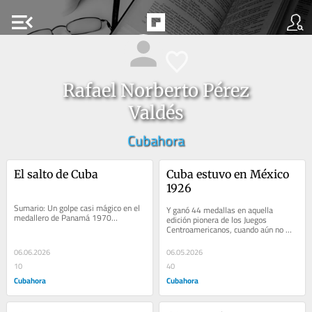
menu_open
Rafael Norberto Pérez
Valdés
Cubahora
El salto de Cuba
Cuba estuvo en México 
1926
Sumario: Un golpe casi mágico en el 
Y ganó 44 medallas en aquella 
medallero de Panamá 1970…
edición pionera de los Juegos 
Centroamericanos, cuando aún no 
llevaban apellido caribeño…
06.06.2026
06.05.2026
10
40
Cubahora
Cubahora