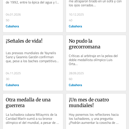
me atraparon tirado en un sofá y con 
de 1992, entre la épica del agua y la 
los ojos cerrados…
cosecha más brillante del deporte 
cubano…
04.01.2026
10.12.2025
50
40
Cubahora
Cubahora
¡Señales de vida!
No pudo la 
grecorromana
Las preseas mundiales de Yaynelis 
Críticas al arbitraje en la pelea del 
Sanz y Geannis Garzón confirman 
doble medallista olímpico Luis 
que, pese a los baches competitivos, 
Orta… 
la lucha cubana respira fuerte y 
merece ser...
04.11.2025
28.09.2025
30
60
Cubahora
Cubahora
Otra medalla de una 
¡Un mes de cuatro 
guerrera
mundiales!
La luchadora cubana Milaymis de la 
Hoy ponemos los reflectores hacia 
Caridad Marín sumó a su bronce 
los luchadores, y una pregunta: 
olímpico el del mundial, a pesar de 
¿Podrán aumentar la cosecha de 
los pesares…
Cuba…?