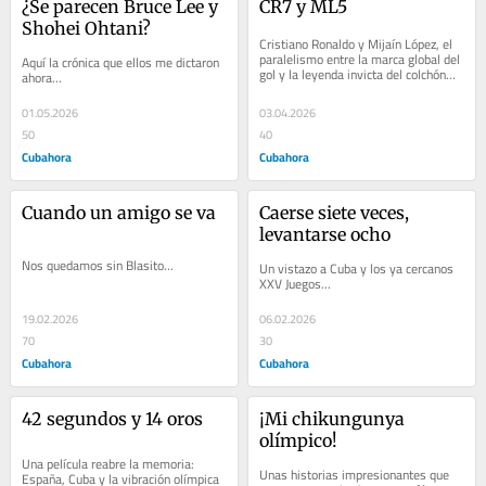
¿Se parecen Bruce Lee y 
CR7 y ML5
Shohei Ohtani?
Cristiano Ronaldo y Mijaín López, el 
paralelismo entre la marca global del 
Aquí la crónica que ellos me dictaron 
gol y la leyenda invicta del colchón…
ahora…
01.05.2026
03.04.2026
50
40
Cubahora
Cubahora
Cuando un amigo se va
Caerse siete veces, 
levantarse ocho
Nos quedamos sin Blasito…
Un vistazo a Cuba y los ya cercanos 
XXV Juegos...
19.02.2026
06.02.2026
70
30
Cubahora
Cubahora
42 segundos y 14 oros
¡Mi chikungunya 
olímpico!
Una película reabre la memoria: 
Unas historias impresionantes que 
España, Cuba y la vibración olímpica 