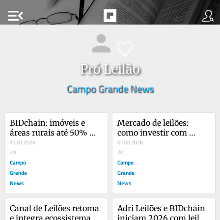
menu_open
Pró Leilão
Campo Grande News
BIDchain: imóveis e 
Mercado de leilões: 
áreas rurais até 50% 
como investir com 
abaixo da avaliação
13.07.2026
segurança
01.06.2026
20
20
Campo
Campo
Grande
Grande
News
News
Canal de Leilões retoma 
Adri Leilões e BIDchain 
e integra ecossistema da 
iniciam 2026 com leilão 