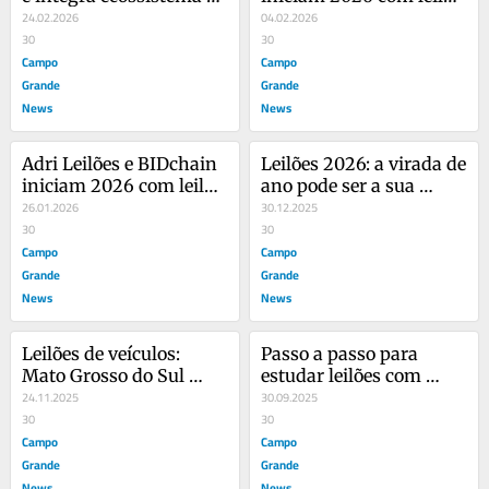
BIDchain
24.02.2026
de veículos
04.02.2026
30
30
Campo
Campo
Grande
Grande
News
News
Adri Leilões e BIDchain 
Leilões 2026: a virada de 
iniciam 2026 com leilão 
ano pode ser a sua 
de veículos da CAIXA
26.01.2026
virada de chave
30.12.2025
30
30
Campo
Campo
Grande
Grande
News
News
Leilões de veículos: 
Passo a passo para 
Mato Grosso do Sul 
estudar leilões com 
novamente em destaque
24.11.2025
consciência
30.09.2025
30
30
Campo
Campo
Grande
Grande
News
News