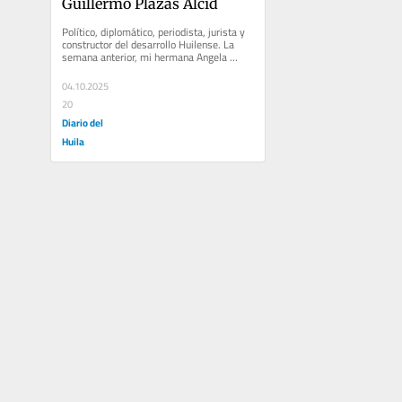
Guillermo Plazas Alcid
Político, diplomático, periodista, jurista y 
constructor del desarrollo Huilense. La 
semana anterior, mi hermana Angela 
estuvo en Neiva visitando al...
04.10.2025
20
Diario del
Huila