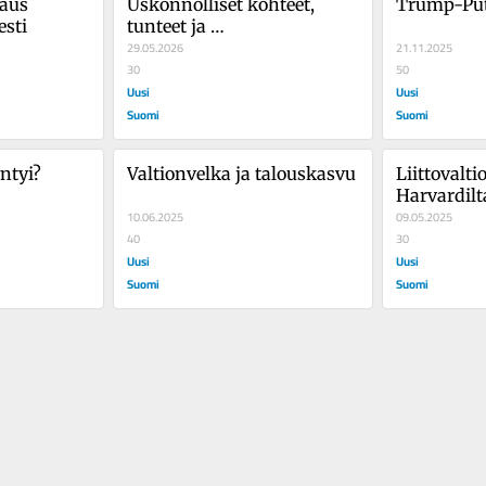
aus 
Uskonnolliset kohteet, 
Trump-Put
sti
tunteet ja 
uskonnonharjoitus
29.05.2026
21.11.2025
30
50
Uusi
Uusi
Suomi
Suomi
ntyi?
Valtionvelka ja talouskasvu
Liittovalti
Harvardilt
10.06.2025
09.05.2025
40
30
Uusi
Uusi
Suomi
Suomi