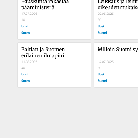
Eduskunta rakastaa 
Leikkaus ja leikk
pääministeriä
oikeudenmukaise
17.07.2026
09.06.2026
10
30
Uusi
Uusi
Suomi
Suomi
Baltian ja Suomen 
Milloin Suomi sy
erilainen ilmapiiri
11.08.2025
14.07.2025
40
30
Uusi
Uusi
Suomi
Suomi