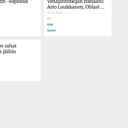
in -sopimus
Venäjäntutkijan romaani: 
Arto Luukkanen, Oblast 
Finljandia
11.11.2025
60
Uusi
Suomi
on rahat 
a jäihin