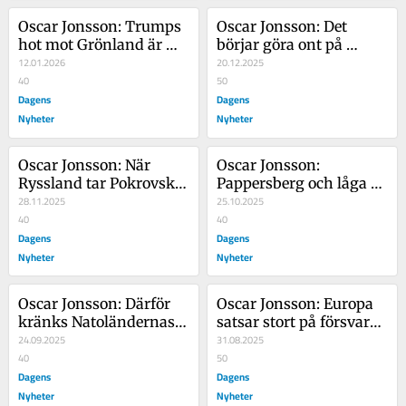
Oscar Jonsson: Trumps 
Oscar Jonsson: Det 
hot mot Grönland är 
börjar göra ont på 
livsfarligt för Sverige
12.01.2026
riktigt för Ryssland nu
20.12.2025
40
50
Dagens
Dagens
Nyheter
Nyheter
Oscar Jonsson: När 
Oscar Jonsson: 
Ryssland tar Pokrovsk 
Pappersberg och låga 
kommer de att fira
28.11.2025
löner får svenska 
25.10.2025
40
officerare att fly
40
Dagens
Dagens
Nyheter
Nyheter
Oscar Jonsson: Därför 
Oscar Jonsson: Europa 
kränks Natoländernas 
satsar stort på försvaret 
luftrum just nu
24.09.2025
– Trump kan använda 
31.08.2025
40
det mot oss
50
Dagens
Dagens
Nyheter
Nyheter