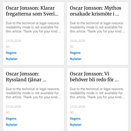
Oscar Jonsson: Klarar 
Oscar Jonsson: Mythos 
fregatterna som Sverige 
orsakade krismöte i 
har köpt verkligen ett 
Washington – vad gör 
Due to the technical or legal reasons, 
Due to the technical or legal reasons, 
modernt krig?
vi i Sverige?
readability mode is not available for 
readability mode is not available for 
this article. Thank you for your kind 
this article. Thank you for your kind 
understanding.
understanding.
21.05.2026
20.04.2026
40
50
Dagens
Dagens
Nyheter
Nyheter
Oscar Jonsson: 
Oscar Jonsson: Vi 
Ryssland tjänar 
behöver bli redo för 
miljarder om dagen på 
Putins angrepp nu – 
Due to the technical or legal reasons, 
Due to the technical or legal reasons, 
kriget i Iran
inte om fem år
readability mode is not available for 
readability mode is not available for 
this article. Thank you for your kind 
this article. Thank you for your kind 
understanding.
understanding.
21.03.2026
21.02.2026
60
90
Dagens
Dagens
Nyheter
Nyheter