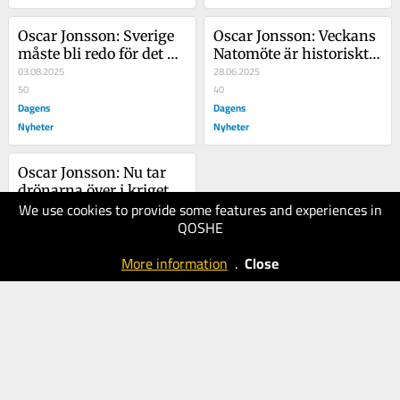
Oscar Jonsson: Sverige 
Oscar Jonsson: Veckans 
måste bli redo för det 
Natomöte är historiskt 
moderna kriget
03.08.2025
– men något stort 
28.06.2025
50
saknades
40
Dagens
Dagens
Nyheter
Nyheter
Oscar Jonsson: Nu tar 
drönarna över i kriget
We use cookies to provide some features and experiences in
22.05.2025
QOSHE
50
Dagens
More information
.
Close
Nyheter