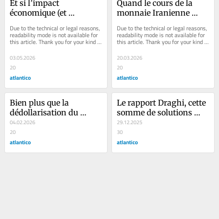
Et si l’impact 
Quand le cours de la 
économique (et 
monnaie Iranienne 
politique) final de la 
prédit l’état réel du 
Due to the technical or legal reasons, 
Due to the technical or legal reasons, 
guerre en Iran se lisait 
régime bien plus que 
readability mode is not available for 
readability mode is not available for 
this article. Thank you for your kind 
this article. Thank you for your kind 
déjà dans le… maïs
l’analyse de l’impact des 
understanding.
understanding.
bombardements
03.05.2026
20.03.2026
20
20
atlantico
atlantico
Bien plus que la 
Le rapport Draghi, cette 
dédollarisation du 
somme de solutions 
monde, nous assistons 
04.02.2026
illusoires pour sauver 
29.12.2025
à une perte de confiance 
20
l’Europe du 
30
dans les institutions 
atlantico
déclassement
atlantico
monétaires étatiques