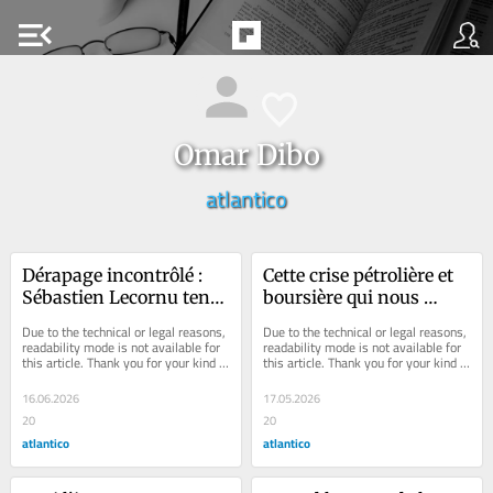
menu_open
Omar Dibo
atlantico
Dérapage incontrôlé : 
Cette crise pétrolière et 
Sébastien Lecornu tente 
boursière qui nous 
de déminer le terrain du 
menace
Due to the technical or legal reasons, 
Due to the technical or legal reasons, 
budget 2027
readability mode is not available for 
readability mode is not available for 
this article. Thank you for your kind 
this article. Thank you for your kind 
understanding.
understanding.
16.06.2026
17.05.2026
20
20
atlantico
atlantico