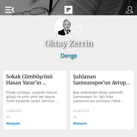
menu_open
Oktay Zerrin
Denge
Sokak Cümbüşcüsü 
Şahlanan 
Hasan Yarar'ın 
Samsunspor'un Avrupa 
Ardından
Başarısı
Elinde cümbüşü, yüzünde mâsum 
Bazı nedenleden dolayı çoktandır 
gülüşü ile şehir şehir tek başına 
Samsunspor ile  ilgili köşe  
minik konserler veren; Samsun, 
yazılarıma ara vermiştim fakat 
Alaçam, Yakakent ve Bafra'da...
Samsunspor'un her  maçını 
medyadan, spor...
22.08.2025
04.06.2025
30
30
Akasyam
Akasyam