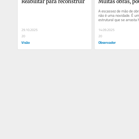
Reabilitar para reconstruir
Muitas obras, p
A escassez de mão de obra
não é uma novidade. É um
estrutural que se arrasta
década e que condiciona...
29.10.2025
14.09.2025
20
20
Visão
Observador