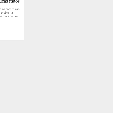
oucas mãos
 na construção 
 problema 
 há mais de uma 