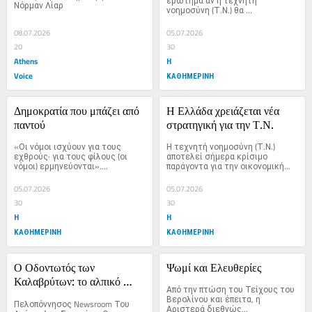
ερώτημα αν η τεχνητή 
Νόρμαν Λίαρ
νοημοσύνη (Τ.Ν.) θα 
σύζυγος του Γούντι Άλεν
καταστρέψει...
08.07.2026
05.07.2026
20
30
Athens
Η
Voice
ΚΑΘΗΜΕΡΙΝΗ
Δημοκρατία που μπάζει από 
Η Ελλάδα χρειάζεται νέα 
παντού
στρατηγική για την Τ.Ν.
«Οι νόμοι ισχύουν για τους 
Η τεχνητή νοημοσύνη (Τ.Ν.) 
εχθρούς· για τους φίλους (οι 
αποτελεί σήμερα κρίσιμο 
νόμοι) ερμηνεύονται»....
παράγοντα για την οικονομική...
05.07.2026
05.07.2026
30
30
Η
Η
ΚΑΘΗΜΕΡΙΝΗ
ΚΑΘΗΜΕΡΙΝΗ
Ο Οδοντωτός των 
Ψωμί και Ελευθερίες
Καλαβρύτων: το αλπικό 
Από την πτώση του Τείχους του 
θαύμα που επιμένουμε να 
Βερολίνου και έπειτα, η 
Πελοπόννησος Newsroom Του 
Αριστερά διεθνώς...
αφήνουμε να μαραζώνει