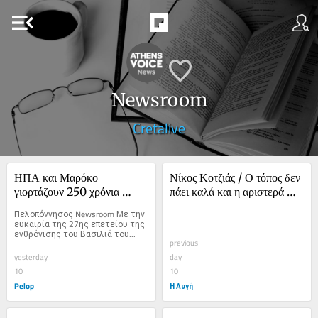
menu_open
Newsroom
Cretalive
ΗΠΑ και Μαρόκο 
Νίκος Κοτζιάς / Ο τόπος δεν 
γιορτάζουν 250 χρόνια 
πάει καλά και η αριστερά 
στενής φιλίας
οφείλει να γίνει ο 
Πελοπόννησος Newsroom Με την 
αναγεννητής του
ευκαιρία της 27ης επετείου της 
ενθρόνισης του Βασιλιά του...
previous
yesterday
day
10
10
Pelop
Η Αυγή