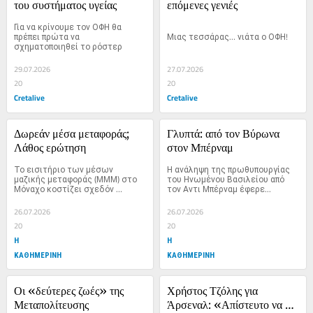
του συστήματος υγείας
επόμενες γενιές
Για να κρίνουμε τον ΟΦΗ θα 
πρέπει πρώτα να 
Μιας τεσσάρας… νιάτα ο ΟΦΗ!
σχηματοποιηθεί το ρόστερ
29.07.2026
27.07.2026
20
20
Cretalive
Cretalive
Δωρεάν μέσα μεταφοράς; 
Γλυπτά: από τον Βύρωνα 
Λάθος ερώτηση
στον Μπέρναμ
Το εισιτήριο των μέσων 
Η ανάληψη της πρωθυπουργίας 
μαζικής μεταφοράς (ΜΜΜ) στο 
του Ηνωμένου Βασιλείου από 
Μόναχο κοστίζει σχεδόν 
τον Αντι Μπέρναμ έφερε...
τέσσερα...
26.07.2026
26.07.2026
20
20
Η
Η
ΚΑΘΗΜΕΡΙΝΗ
ΚΑΘΗΜΕΡΙΝΗ
Οι «δεύτερες ζωές» της 
Χρήστος Τζόλης για 
Μεταπολίτευσης
Άρσεναλ: «Απίστευτο να 