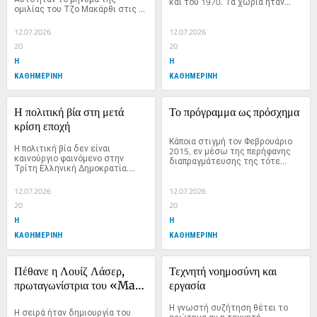
και του 1970. Τα χωριά ήταν...
ομιλίας του Τζο Μακάρθι στις 
9...
12.07.2026
12.07.2026
20
20
Η
Η
ΚΑΘΗΜΕΡΙΝΗ
ΚΑΘΗΜΕΡΙΝΗ
Η πολιτική βία στη μετά 
Το πρόγραμμα ως πρόσχημα
κρίση εποχή
Κάποια στιγμή τον Φεβρουάριο 
Η πολιτική βία δεν είναι 
2015, εν μέσω της περήφανης 
καινούργιο φαινόμενο στην 
διαπραγμάτευσης της τότε...
Τρίτη Ελληνική Δημοκρατία....
12.07.2026
12.07.2026
20
20
Η
Η
ΚΑΘΗΜΕΡΙΝΗ
ΚΑΘΗΜΕΡΙΝΗ
Πέθανε η Λουίζ Λάσερ, 
Τεχνητή νοημοσύνη και 
πρωταγωνίστρια του «Mary 
εργασία
Hartman, Mary 
Η γνωστή συζήτηση θέτει το 
Η σειρά ήταν δημιουργία του 
Hartman» και δεύτερη 