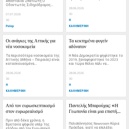
Απόστολου Σπατιώτη Ο 
Οδοντωτός Σιδηρόδρομος...
28.06.2026
30
01.07.2026
Η
30
Pelop
ΚΑΘΗΜΕΡΙΝΗ
Οι ανάγκες της Αττικής για 
Τα κεκτημένα φυγείν 
νέα νοσοκομεία
αδύνατον
Τα περισσότερα νοσοκομεία της 
Η Νέα Δημοκρατία ψηφίστηκε το 
Αττικής (Αθήνα – Πειραιάς) είναι 
2019, ξαναψηφίστηκε το 2023 
κατασκευασμένα...
και τώρα θέλει πάλι να...
28.06.2026
28.06.2026
30
30
Η
Η
ΚΑΘΗΜΕΡΙΝΗ
ΚΑΘΗΜΕΡΙΝΗ
Από τον ευρωσκεπτικισμό 
Παντελής Μπαρούχας: «Η 
στον ευρωρεαλισμό
Γεωπονία είναι μια επιστήμη 
με ρίζες στο σήμερα και 
Πριν από δέκα χρόνια, η 
προοπτική στο αύριο»
Πελοπόννησος Newsroom Κύριε 
Βρετανία ψήφισε υπέρ της 
Πρόεδρε, γιατί να επιλέξει 
εξόδου από την Ευρωπαϊκή 