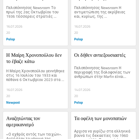
Η Πέμπτη Φάλαγγα
Αισχροκέρδειας
Πελοπόννησος Newsroom Το 
Πελοπόννησος Newsroom Η 
πρωί της 2ας Οκτωβρίου του 
αντιμετώπιση της ακρίβειας 
1936 τέσσερεις στρατιές 
και, κυρίως, της 
επαναστατών...
αισχροκέρδειας...
16.07.2026
16.07.2026
20
20
Pelop
Pelop
Η Μαίρη Χρονοπούλου δεν 
Οι δήθεν αντιεξουσιαστές
το έβαζε κάτω
Πελοπόννησος Newsroom Η 
Η Μαίρη Χρονοπούλου γεννήθηκε 
περιγραφή της δολοφονίας των 
στις 16 Ιουλίου του 1933 και 
ανθρώπων στην Marfin είναι...
πέθανε 6 Οκτωβρίου 2023 στα 
90 της.
16.07.2026
14.07.2026
20
20
Newpost
Pelop
Αναζητώντας τον 
Τα οφέλη των μονοπατιών
αμερικανισμό
Αρχισα να γυρίζω στα ελληνικά 
«Ο εχθρός εντός των τειχών». 
βουνά τις δεκαετίες του 1960 
Αυτό ήταν το μήνυμα της 