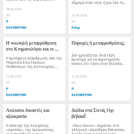
σήμερα ένας νέος ή μια νέα τη...
Ενωση. Η...
28.06.2026
30
25.06.2026
Η
40
ΚΑΘΗΜΕΡΙΝΗ
Pelop
Η σιωπηλή μεταρρύθμιση 
Παροχές ή μεταρρυθμίσεις;
στο Κτηματολόγιο και οι 
πολεοδομίες
Δεν χρειάζεται ιδιαίτερη 
Η πρόσφατη εξάρθρωση, από την 
προσοχή για να παρατηρήσει 
Υπηρεσία Εσωτερικών 
κανείς ότι τόσο στην Ελλάδα...
Υποθέσεων της Αστυνομίας,...
21.06.2026
21.06.2026
40
40
Η
Η
ΚΑΘΗΜΕΡΙΝΗ
ΚΑΘΗΜΕΡΙΝΗ
Ανώτατοι δικαστές και 
Διόδια στα Στενά; Οχι 
αξιοκρατία
βέβαια!
Η επιλογή της λεγομένης 
«Mare liberum» σημαίνει στα 
«ηγεσίας» της Δικαιοσύνης, 
ελληνικά «ελεύθερη θάλασσα». 
των προεδρείων των 
Αυτός είναι ο τίτλος ενός...