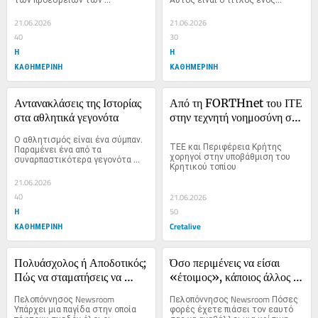
ανωτάτων...
21.06.2026
21.06.2026
40
30
Η
Η
ΚΑΘΗΜΕΡΙΝΗ
ΚΑΘΗΜΕΡΙΝΗ
Αντανακλάσεις της Ιστορίας 
Από τη FORTHnet του ΙΤΕ 
στα αθλητικά γεγονότα
στην τεχνητή νοημοσύνη στη 
Δικαιοσύνη: Ενα νέο χρέος 
Ο αθλητισμός είναι ένα σύμπαν. 
συνέχειας
ΤΕΕ και Περιφέρεια Κρήτης 
Παραμένει ένα από τα 
χορηγοί στην υποβάθμιση του 
συναρπαστικότερα γεγονότα 
Κρητικού τοπίου
που...
21.06.2026
40
21.06.2026
Η
50
ΚΑΘΗΜΕΡΙΝΗ
Cretalive
Πολυάσχολος ή Αποδοτικός; 
Όσο περιμένεις να είσαι 
Πώς να σταματήσεις να 
«έτοιμος», κάποιος άλλος 
χάνεις χρόνο σε ασήμαντα 
κλείνει τους πελάτες σου
Πελοπόννησος Newsroom 
Πελοπόννησος Newsroom Πόσες 
πράγματα
Υπάρχει μια παγίδα στην οποία 
φορές έχετε πιάσει τον εαυτό 