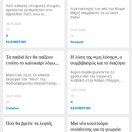
υπογράφω σε έναν τόσο 
Γιατί κάποιες ιστορικές στιγμές 
μεγάλο σύλλογο – Μίλησα 
Η μετακίνησή του από την Κλαμπ 
αρνούνται να περάσουν στο 
Μπριζ υπερβαίνει τα 40 εκατ. 
παρελθόν; Γιατί, ενώ οι...
ήδη με τον Μικέλ Αρτέτα»
ευρώ.
26.07.2026
20
24.07.2026
Η
10
ΚΑΘΗΜΕΡΙΝΗ
Newpost
Τα παιδιά δεν θα παίξουν 
Η λύση της «μη λύσης», ο 
ετούτο το καλοκαίρι λόγω…. 
συμβιβασμός και το διαζύγιο
γραφειοκρατίας!
Αύριο συμπληρώνονται 52 
Μουντιάλ 2026: Οι Ισπανοί 
χρόνια από την τουρκική 
έκρυψαν τον “Ήλιο” της 
εισβολή στην Κύπρο. Υπάρχει, 
(ποδοσφαιρικής) επανάστασης 
άραγε,...
των Αργεντινών!
19.07.2026
20
20.07.2026
Η
20
Cretalive
ΚΑΘΗΜΕΡΙΝΗ
Πού θα βρείτε τα λεφτά;
Μια νέα κουλτούρα 
συναίνεσης για τη γεωργία