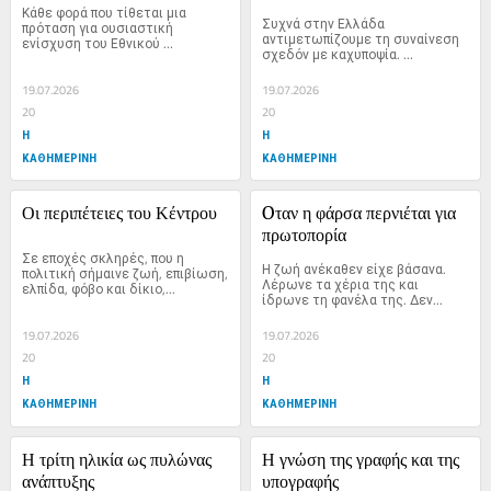
Κάθε φορά που τίθεται μια 
Συχνά στην Ελλάδα 
πρόταση για ουσιαστική 
αντιμετωπίζουμε τη συναίνεση 
ενίσχυση του Εθνικού 
σχεδόν με καχυποψία. 
Συστήματος...
Υπάρχουν,...
19.07.2026
19.07.2026
20
20
Η
Η
ΚΑΘΗΜΕΡΙΝΗ
ΚΑΘΗΜΕΡΙΝΗ
Οι περιπέτειες του Κέντρου
Oταν η φάρσα περνιέται για 
πρωτοπορία
Σε εποχές σκληρές, που η 
Η ζωή ανέκαθεν είχε βάσανα. 
πολιτική σήμαινε ζωή, επιβίωση, 
Λέρωνε τα χέρια της και 
ελπίδα, φόβο και δίκιο,...
ίδρωνε τη φανέλα της. Δεν...
19.07.2026
19.07.2026
20
20
Η
Η
ΚΑΘΗΜΕΡΙΝΗ
ΚΑΘΗΜΕΡΙΝΗ
Η τρίτη ηλικία ως πυλώνας 
Η γνώση της γραφής και της 
ανάπτυξης
υπογραφής