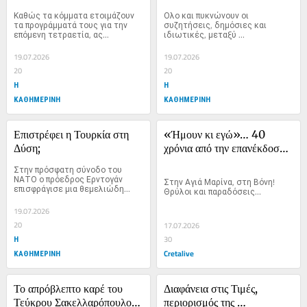
Καθώς τα κόμματα ετοιμάζουν 
Ολο και πυκνώνουν οι 
τα προγράμματά τους για την 
συζητήσεις, δημόσιες και 
επόμενη τετραετία, ας...
ιδιωτικές, μεταξύ 
πανεπιστημιακών...
19.07.2026
19.07.2026
20
20
Η
Η
ΚΑΘΗΜΕΡΙΝΗ
ΚΑΘΗΜΕΡΙΝΗ
Επιστρέφει η Τουρκία στη 
«Ήμουν κι εγώ»… 40 
Δύση;
χρόνια από την επανέκδοση 
της εφημερίδας Δημοκράτης!
Στην πρόσφατη σύνοδο του 
ΝΑΤΟ ο πρόεδρος Ερντογάν 
Στην Αγιά Μαρίνα, στη Βόνη! 
επισφράγισε μια θεμελιώδη...
Θρύλοι και παραδόσεις…
19.07.2026
20
17.07.2026
Η
30
ΚΑΘΗΜΕΡΙΝΗ
Cretalive
Το απρόβλεπτο καρέ του 
Διαφάνεια στις Τιμές, 
Τεύκρου Σακελλαρόπουλου: 
περιορισμός της 