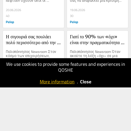
πέφτουν σχεδόν όλοι οι 
σας να αναβάλλει μια κρίσιμη...
ελεύθεροι...
20.06.2026
19.06.2026
40
30
Pelop
Pelop
Η σιγουριά σας πουλάει 
Γιατί το 90% των «όχι» 
πολύ περισσότερο από την 
είναι στην πραγματικότητα 
ίδια την υπηρεσία
μελλοντικά «ναι»
Πελοπόννησος Newsroom Στον 
Πελοπόννησος Newsroom Όταν 
κόσμο των επιχειρήσεων, 
ακούτε τη λέξη «όχι» σε μια 
υπάρχει ένας μύθος που επιμένει 
επαγγελματική πρόταση, ποια...
We use cookies to provide some features and experiences in
να...
QOSHE
19.06.2026
19.06.2026
30
40
More information
.
Close
Pelop
Pelop