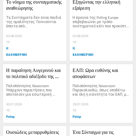
Το νόημα της συνταγματικής 
Εξηγώντας την ελληνική 
αναθεώρησης
εξαίρεση
Τα Συντάγματα δεν είναι παιδιά 
Η έρευνα της Polling Europe 
της ομαλότητας. Γεννιούνται 
επιβεβαιώνει με τρόπο 
έπειτα από...
συστηματικό κάτι που προκύπτει 
ως μια...
02.08.2026
02.08.2026
10
10
Η
Η
ΚΑΘΗΜΕΡΙΝΗ
ΚΑΘΗΜΕΡΙΝΗ
Η παραίτηση Αυγερινού και 
ΕΑΠ: Ωρα ευθύνης και 
το πολιτικό αδιέξοδο της 
αποφάσεων
«Ελπίδας»
Πελοπόννησος Newsroom 
Πελοπόννησος Newsroom 
Υπάρχουν παραιτήσεις που 
Παρακολουθώ, όπως υποθέτω 
αποτελούν μια εσωτερική 
και όλη η κοινότητα του ΕΑΠ, με 
υπόθεση ενός...
έκδηλη...
30.07.2026
29.07.2026
10
10
Pelop
Pelop
Ουσιώδεις μεταρρυθμίσεις 
Ένα Σύνταγμα για τις 