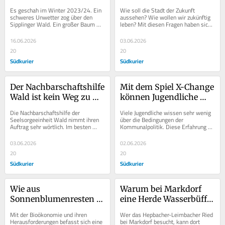
Jahren Sperrung wieder 
Schüler ihre Stadt der 
Es geschah im Winter 2023/24. Ein 
Wie soll die Stadt der Zukunft 
frei
Zukunft bauen
schweres Unwetter zog über den 
aussehen? Wie wollen wir zukünftig 
Sipplinger Wald. Ein großer Baum 
leben? Mit diesen Fragen haben sich 
wurde vom Wind zu Boden gerissen 
mittlerweile 22 Schulklassen der 
und versperrte...
Jahrgänge 5...
16.06.2026
03.06.2026
20
20
Südkurier
Südkurier
Der Nachbarschaftshilfe 
Mit dem Spiel X-Change 
Wald ist kein Weg zu 
können Jugendliche 
lang zu den 
spielerisch die 
Die Nachbarschaftshilfe der 
Viele Jugendliche wissen sehr wenig 
Hilfsbedürftigen
Demokratie erkunden
Seelsorgeeinheit Wald nimmt ihren 
über die Bedingungen der 
Auftrag sehr wörtlich. Im besten 
Kommunalpolitik. Diese Erfahrung 
Sinne des Wortes 
machte 2023 der Verein Linzgau 
Nachbarschaftshilfe organisiert sie...
Kinder- und Jugendhilfe....
03.06.2026
02.06.2026
20
20
Südkurier
Südkurier
Wie aus 
Warum bei Markdorf 
Sonnenblumenresten 
eine Herde Wasserbüffel 
oder Schafwolle 
friedlich grast
Mit der Bioökonomie und ihren 
Wer das Hepbacher-Leimbacher Ried 
Verpackungen werden 
Herausforderungen befasst sich eine 
bei Markdorf besucht, kann dort 