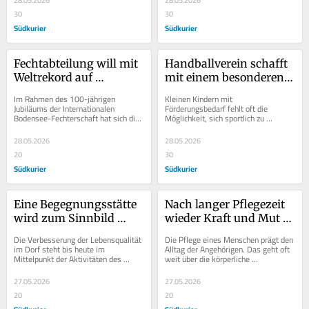
28.05.2026
28.05.2026
30
30
Südkurier
Südkurier
Fechtabteilung will mit 
Handballverein schafft 
Weltrekord auf 
mit einem besonderen 
Schiffsplanken punkten
Sportangebot ein Stück 
Im Rahmen des 100-jährigen 
Kleinen Kindern mit 
gelebte Inklusion
Jubiläums der Internationalen 
Förderungsbedarf fehlt oft die 
Bodensee-Fechterschaft hat sich die 
Möglichkeit, sich sportlich zu 
Fechtabteilung des TV Überlingen im 
bewegen. Dabei ist es gerade für sie 
Rahmen der...
wichtig, in der Gruppe...
28.05.2026
28.05.2026
20
30
Südkurier
Südkurier
Eine Begegnungsstätte 
Nach langer Pflegezeit 
wird zum Sinnbild 
wieder Kraft und Mut 
bürgerschaftlichen 
für Neues finden
Die Verbesserung der Lebensqualität 
Die Pflege eines Menschen prägt den 
Engagements
im Dorf steht bis heute im 
Alltag der Angehörigen. Das geht oft 
Mittelpunkt der Aktivitäten des 
weit über die körperliche 
Bürgervereins Linde in Tengen-
Anstrengung hinaus. Sie fordert die 
Büßlingen. Der...
Pflegenden...
27.05.2026
27.05.2026
20
20