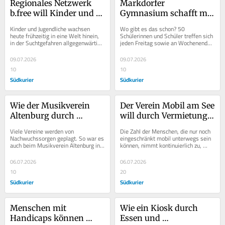
Regionales Netzwerk 
Markdorfer 
b.free will Kinder und 
Gymnasium schafft mit 
Jugendliche vor 
seiner Roboter AG eine 
Kinder und Jugendliche wachsen 
Wo gibt es das schon? 50 
Suchtgefahren 
Talentschmiede für die 
heute frühzeitig in eine Welt hinein, 
Schülerinnen und Schüler treffen sich 
in der Suchtgefahren allgegenwärtig 
jeden Freitag sowie an Wochenenden 
schützen
Region
sind. Neben exzessivem 
und in den Ferien in der Schule? 
Medienkonsum...
Während andere...
09.07.2026
09.07.2026
10
10
Südkurier
Südkurier
Wie der Musikverein 
Der Verein Mobil am See 
Altenburg durch 
will durch Vermietung 
Innovationen seinen 
von Rollstühlen das 
Viele Vereine werden von 
Die Zahl der Menschen, die nur noch 
Nachwuchssorgen 
Leben erleichtern
Nachwuchssorgen geplagt. So war es 
eingeschränkt mobil unterwegs sein 
auch beim Musikverein Altenburg in 
können, nimmt kontinuierlich zu, 
begegnet
Jestetten. Der bald 100 Jahre alte 
denn die Menschen werden immer 
Verein hatte vor...
älter. Sie...
06.07.2026
06.07.2026
10
20
Südkurier
Südkurier
Menschen mit 
Wie ein Kiosk durch 
Handicaps können 
Essen und 