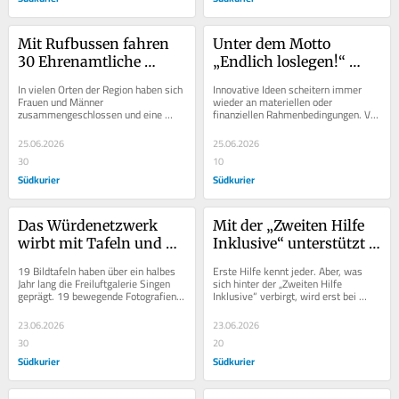
Mit Rufbussen fahren 
Unter dem Motto 
30 Ehrenamtliche 
„Endlich loslegen!“ 
jährlich rund 7000 
können Erwerbslose bei 
In vielen Orten der Region haben sich 
Innovative Ideen scheitern immer 
Kilometer mit ihren 
CreAktiv innovative 
Frauen und Männer 
wieder an materiellen oder 
zusammengeschlossen und eine 
finanziellen Rahmenbedingungen. Vor 
Klienten
Ideen verwirklichen
aktive Nachbarschaftshilfe 
allem auf mittellose Menschen trifft 
gegründet. So auch in Überlingen 
das zu. Dabei...
25.06.2026
25.06.2026
am...
30
10
Südkurier
Südkurier
Das Würdenetzwerk 
Mit der „Zweiten Hilfe 
wirbt mit Tafeln und 
Inklusive“ unterstützt 
Königsfiguren für 
die Caritas Menschen 
19 Bildtafeln haben über ein halbes 
Erste Hilfe kennt jeder. Aber, was 
demokratische 
mit Behinderung im 
Jahr lang die Freiluftgalerie Singen 
sich hinter der „Zweiten Hilfe 
geprägt. 19 bewegende Fotografien 
Inklusive“ verbirgt, wird erst bei 
Grundwerte
Krankenhaus
von Elisabeth Paul. Sie alle haben 
genauerem Hinschauen deutlich. Es 
eines...
handelt...
23.06.2026
23.06.2026
30
20
Südkurier
Südkurier