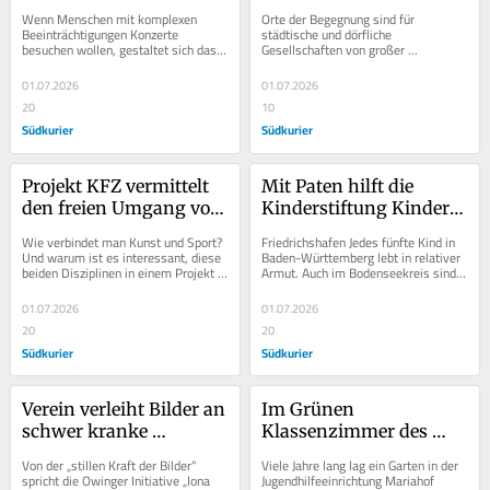
durch moderne Technik 
Kulturangebote 
Wenn Menschen mit komplexen 
Orte der Begegnung sind für 
Schlagzeug und Klavier 
Menschen 
Beeinträchtigungen Konzerte 
städtische und dörfliche 
besuchen wollen, gestaltet sich das 
Gesellschaften von großer 
spielen
zusammenführt
häufig schwierig. Ohne Assistenz ist 
Bedeutung. Sie sind niederschwellige 
es ihnen kaum...
Angebote, an denen Menschen...
01.07.2026
01.07.2026
20
10
Südkurier
Südkurier
Projekt KFZ vermittelt 
Mit Paten hilft die 
den freien Umgang von 
Kinderstiftung Kindern, 
Kunst und Bewegung
ihre Zukunft zu 
Wie verbindet man Kunst und Sport? 
Friedrichshafen Jedes fünfte Kind in 
meistern
Und warum ist es interessant, diese 
Baden-Württemberg lebt in relativer 
beiden Disziplinen in einem Projekt 
Armut. Auch im Bodenseekreis sind 
miteinander zu verbinden? Vor diesen 
viele Kinder davon betroffen, 
Fragen...
analysiert...
01.07.2026
01.07.2026
20
20
Südkurier
Südkurier
Verein verleiht Bilder an 
Im Grünen 
schwer kranke 
Klassenzimmer des 
Menschen. Sie sollen 
Mariahofs lernen 
Von der „stillen Kraft der Bilder“ 
Viele Jahre lang lag ein Garten in der 
Kraft und Zuversicht 
Jugendliche, die Natur 
spricht die Owinger Initiative „Iona 
Jugendhilfeeinrichtung Mariahof 