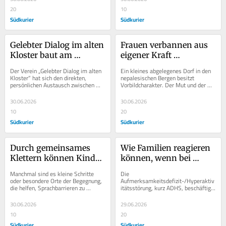
20
10
Südkurier
Südkurier
Gelebter Dialog im alten 
Frauen verbannen aus 
Kloster baut am 
eigener Kraft 
lebendigen Labor für 
Unterdrückung und 
Der Verein „Gelebter Dialog im alten 
Ein kleines abgelegenes Dorf in den 
gesellschaftliche 
Gewalt aus ihrem Dorf 
Kloster“ hat sich den direkten, 
nepalesischen Bergen besitzt 
persönlichen Austausch zwischen 
Vorbildcharakter. Der Mut und der 
Zusammenhalte
Khori
Menschen unterschiedlicher Herkunft 
Einsatz der Frauen des Dorfes Khori 
und...
haben es...
30.06.2026
30.06.2026
10
20
Südkurier
Südkurier
Durch gemeinsames 
Wie Familien reagieren 
Klettern können Kinder 
können, wenn bei 
unterschiedlicher 
einem ihrer Kinder 
Manchmal sind es kleine Schritte 
Die 
Herkunft Vertrauen 
ADHS festgestellt wird
oder besondere Orte der Begegnung, 
Aufmerksamkeitsdefizit-/Hyperaktiv
die helfen, Sprachbarrieren zu 
itätsstörung, kurz ADHS, beschäftigt 
fassen
überwinden. Das gilt im 
heute viele Familien und 
Erwachsenenleben, aber...
Einrichtungen. Laut des Vereins 
30.06.2026
29.06.2026
ADHS...
10
20
Südkurier
Südkurier