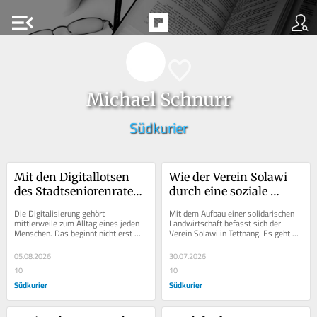
menu_open
Michael Schnurr
Südkurier
Mit den Digitallotsen 
Wie der Verein Solawi 
des Stadtseniorenrates 
durch eine soziale 
finden sich Senioren in 
Landwirtschaft 
Die Digitalisierung gehört 
Mit dem Aufbau einer solidarischen 
der digitalen Welt 
nachhaltig produzieren 
mittlerweile zum Alltag eines jeden 
Landwirtschaft befasst sich der 
Menschen. Das beginnt nicht erst 
Verein Solawi in Tettnang. Es geht 
zurecht
will
beim Umgang mit dem mobilen 
ihm um „eine faire, regionale und 
Telefon, sondern...
nachhaltige...
05.08.2026
30.07.2026
10
10
Südkurier
Südkurier