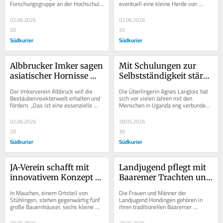
Forschungsgruppe an der Hochschule 
eventuell eine kleine Herde von 
können
Reutlingen. Heute würden auf 
Wasserbüffeln weiden sehen. Die 
begrenzten...
stattlichen Tiere...
02.06.2026
02.06.2026
20
20
Südkurier
Südkurier
Albbrucker Imker sagen 
Mit Schulungen zur 
asiatischer Hornisse 
Selbstständigkeit stärkt 
den Kampf an
ein Verein Jugend und 
Der Imkerverein Albbruck will die 
Die Überlingerin Agnes Langlois hat 
Frauen in Uganda
Bestäuberinsektenwelt erhalten und 
sich vor vielen Jahren mit den 
fördern. „Das ist eine essenzielle 
Menschen in Uganda eng verbunden. 
Aufgabe für die Gesellschaft, denn 
Die ehemalige Lehrerin der...
Bienen...
02.06.2026
28.05.2026
20
30
Südkurier
Südkurier
JA-Verein schafft mit 
Landjugend pflegt mit 
innovativem Konzept 
Baaremer Trachten und 
Wohnraum für Jung 
Volkstänzen das 
In Mauchen, einem Ortsteil von 
Die Frauen und Männer der 
und Alt
Brauchtum auf der Baar
Stühlingen, stehen gegenwärtig fünf 
Landjugend Hondingen gehören in 
große Bauernhäuser, sechs kleine 
ihren traditionellen Baaremer 
Gebäude sowie 15 frühere 
Trachten nicht nur unverrückbar zum 
Ökonomieteile...
Dorfbild. Sie sind auch...