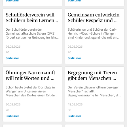
Südkurier
Südkurier
Schulförderverein will 
Gemeinsam entwickeln 
Schülern beim Lernen 
Schüler Respekt und 
Rückenwind 
Achtsamkeit 
Der Schulförderverein der 
Schülerinnen und Schüler der Carl-
verschaffen
füreinander
Gemeinschaftsschule Salem (GMS) 
Heinrich-Rösch-Schule in Tiengen 
fördert seit seiner Gründung im Jahr 
sind Kinder und Jugendliche mit einer 
2008 das Lernen und die Bildung von 
besonderen Beeinträchtigung: Einige 
Schülerinnen...
haben...
26.05.2026
26.05.2026
20
20
Südkurier
Südkurier
Öhninger Narrenzunft 
Begegnung mit Tieren 
will mit Worten und 
gibt dem Menschen 
Musik das Brauchtum 
Orientierung
Schon heute bietet der Dorfplatz in 
Der Verein „Bauernhoftiere bewegen 
näherbringen
Wangen am Untersee vielen 
Menschen“ schafft 
Menschen des Dorfes einen Ort der 
Begegnungsräume für Menschen, die 
Begegnung und des Austausches. Der 
im Alltag oft an den Rand gedrängt 
Platz erhielt vor...
werden: Kinder und...
20.05.2026
18.05.2026
20
30
Südkurier
Südkurier