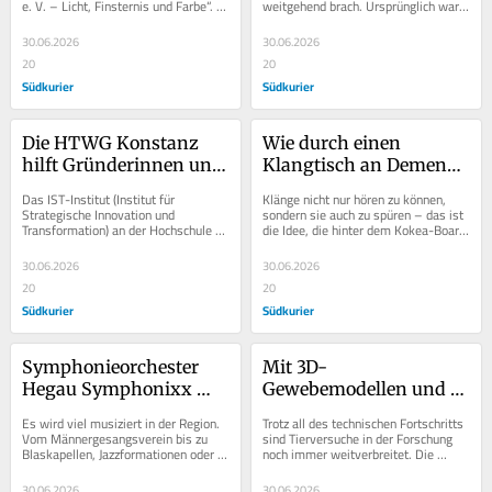
e. V. – Licht, Finsternis und Farbe“. 
weitgehend brach. Ursprünglich war 
spenden
zu respektieren
Es geht um die...
er einmal vom Orden der 
Franziskanerinnen...
30.06.2026
30.06.2026
20
20
Südkurier
Südkurier
Die HTWG Konstanz 
Wie durch einen 
hilft Gründerinnen und 
Klangtisch an Demenz 
Gründern auf dem 
erkrankte Menschen zu 
Das IST-Institut (Institut für 
Klänge nicht nur hören zu können, 
ersten Kilometer
erreichen sind
Strategische Innovation und 
sondern sie auch zu spüren – das ist 
Transformation) an der Hochschule 
die Idee, die hinter dem Kokea-Board 
Konstanz hat sich der 
steckt. Das Kokea-Board ist ein...
Gründungsförderung verschrieben....
30.06.2026
30.06.2026
20
20
Südkurier
Südkurier
Symphonieorchester 
Mit 3D-
Hegau Symphonixx 
Gewebemodellen und 
bringt ein großes 
Simulationen sagt eine 
Es wird viel musiziert in der Region. 
Trotz all des technischen Fortschritts 
Projekt auf die Bühne
Hochschule 
Vom Männergesangsverein bis zu 
sind Tierversuche in der Forschung 
Blaskapellen, Jazzformationen oder 
noch immer weitverbreitet. Die 
Tierversuchen den 
klassischen Orchestern – immer 
Hochschule Furtwangen will dies mit 
Kampf an
wieder liegt...
einem...
30.06.2026
30.06.2026