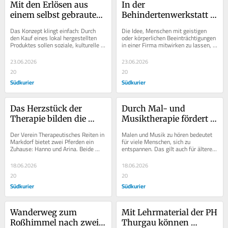
Mit den Erlösen aus 
In der 
einem selbst gebrauten 
Behindertenwerkstatt 
Bier wollen die 
GlanzWerk schaffen 
Das Konzept klingt einfach: Durch 
Die Idee, Menschen mit geistigen 
Braufreunde Konsch 
Menschen mit 
den Kauf eines lokal hergestellten 
oder körperlichen Beeinträchtigungen 
Produktes sollen soziale, kulturelle 
in einer Firma mitwirken zu lassen, 
Initiativen fördern
Beeinträchtigungen 
und gemeinnützige Projekte 
ist an sich nicht neu. Diesen Frauen 
eigenständig
gefördert...
und...
23.06.2026
23.06.2026
20
20
Südkurier
Südkurier
Das Herzstück der 
Durch Mal- und 
Therapie bilden die 
Musiktherapie fördert 
beiden Pferde Hanno 
der Altenhilfeverein 
Der Verein Therapeutisches Reiten in 
Malen und Musik zu hören bedeutet 
und Arina
Konstanz alte 
Markdorf bietet zwei Pferden ein 
für viele Menschen, sich zu 
Zuhause: Hanno und Arina. Beide 
entspannen. Das gilt auch für ältere 
Menschen
verfügen über ganz besondere 
oder kranke Menschen. Das weiß 
Fähigkeiten: Sie...
der...
18.06.2026
18.06.2026
20
20
Südkurier
Südkurier
Wanderweg zum 
Mit Lehrmaterial der PH 
Roßhimmel nach zwei 
Thurgau können 