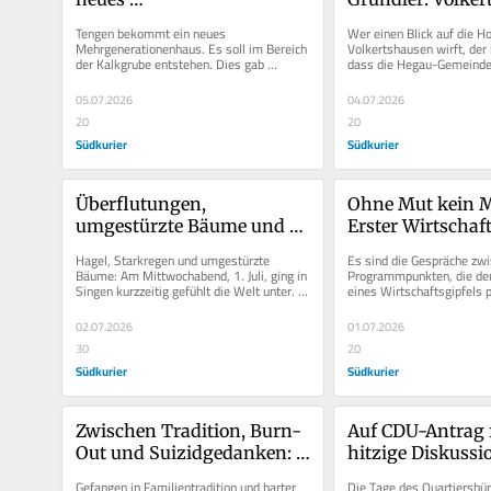
Mehrgenerationenhaus: 
Bürgermeisterin 
Tengen bekommt ein neues 
Wer einen Blick auf die H
Was geplant ist und wo es 
geheiratet
Mehrgenerationenhaus. Es soll im Bereich 
Volkertshausen wirft, der
der Kalkgrube entstehen. Dies gab 
dass die Hegau-Gemeinde 
hinkommen soll
Bürgermeister Selcuk Gök in der 
eine neue Bürgermeisterin 
jüngsten...
05.07.2026
04.07.2026
20
20
Südkurier
Südkurier
Überflutungen, 
Ohne Mut kein M
umgestürzte Bäume und 
Erster Wirtschaft
Hagel: Heftiges Unwetter 
SÜDKURIER brin
Hagel, Starkregen und umgestürzte 
Es sind die Gespräche zwi
trifft die Singener Südstadt
zusammen
Bäume: Am Mittwochabend, 1. Juli, ging in 
Programmpunkten, die den
Singen kurzzeitig gefühlt die Welt unter. 
eines Wirtschaftsgipfels p
Ein heftiges, aber kurzes...
fester Händedruck hier, ei
02.07.2026
01.07.2026
30
20
Südkurier
Südkurier
Zwischen Tradition, Burn-
Auf CDU-Antrag f
Out und Suizidgedanken: 
hitzige Diskussio
Die dunkle Seite des 
Quartiersbüro in 
Gefangen in Familientradition und harter 
Die Tage des Quartiersbüro