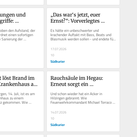
ungen und 
„Das war‘s jetzt, euer 
riffe: 
Ernst?“: Vorverlegtes 
ter stoppt 
Meute-Konzert sorgt für 
oben den Aufstand, der 
Es hätte ein unbeschwerter und 
hmen im Hegau
Frust bei Besuchern
dnet einen sofortigen 
krachender Auftakt mit Bass, Beats und 
 Sanierung der 
Blasmusik werden sollen - und endete für 
üßlingen, also der...
viele Besucher des Auftakts zum...
17.07.2026
10
Südkurier
 löst Brand im 
Rauchsäule im Hegau: 
Krankenhaus aus 
Erneut sorgt ein 
eitet sich auch 
Ackerbrand für einen 
n, 14. Juli, ist es am 
Und schon wieder hat ein Acker in 
aus
Großeinsatz
nhaus zu einem 
Hilzingen gebrannt: Wie 
tz gekommen. Wie 
Feuerwehrkommandant Michael Torraco 
ndant Mario Dutzi 
auf SÜDKURIER-Nachfrage schildert, ist 
.
es nach der...
14.07.2026
10
Südkurier