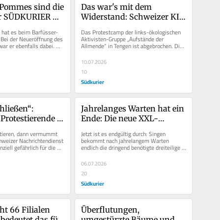
 Pommes sind die 
Das war's mit dem 
er SÜDKURIER 
Widerstand: Schweizer KI-
klusiven 
Gegner in Tengen sind 
hat es beim Barfüsser-
Das Protestcamp der links-ökologischen 
n neuen 
wieder abgezogen
Bei der Neueröffnung des 
Aktivisten-Gruppe „Aufstände der 
ar er ebenfalls dabei. 
Allmende“ in Tengen ist abgebrochen. Die 
‘s
 neue...
Schweizer Aktivisten, die sich...
10.07.2026
10
Südkurier
ließen“: 
Jahrelanges Warten hat ein 
Protestierende 
Ende: Die neue XXL-
egen Bau von 
Sporthalle wird gebaut!
tieren, dann vermummt 
Jetzt ist es endgültig durch: Singen 
rum - und 
weizer Nachrichtendienst 
bekommt nach jahrelangem Warten 
iell gefährlich für die 
endlich die dringend benötigte dreiteilige 
nach Tengen
truktur und...
Sporthalle. Nach dem Verwaltungs-...
06.07.2026
20
Südkurier
t 66 Filialen 
Überflutungen, 
bedeutet das für 
umgestürzte Bäume und 