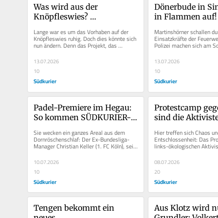
Was wird aus der 
Dönerbude in Sin
Knöpfleswies? 
in Flammen auf! 
Gemeinderat will neuen 
frisst sich durch 
Lange war es um das Vorhaben auf der 
Martinshörner schallen dur
Schwung in das Projekt 
Dachstuhl
Knöpfleswies ruhig. Doch dies könnte sich 
Einsatzkräfte der Feuerwe
nun ändern. Denn das Projekt, das 
Polizei machen sich am Son
bringen
aufgrund der angespannten...
auf den Weg ins Industrieg
13.07.2026
13.07.2026
10
10
Südkurier
Südkurier
Padel-Premiere im Hegau: 
Protestcamp gege
So kommen SÜDKURIER-
sind die Aktiviste
Abonnenten kostenlos zu 
„Aufstände der 
Sie wecken ein ganzes Areal aus dem 
Hier treffen sich Chaos un
einem Probetraining
Dornröschenschlaf: Der Ex-Bundesliga-
Entschlossenheit: Das Pro
Manager Christian Keller (1. FC Köln), sein 
links-ökologischen Aktivi
Bruder Andreas Keller und...
„Aufstände der Allmende“ is
10.07.2026
08.07.2026
10
20
Südkurier
Südkurier
Tengen bekommt ein 
Aus Klotz wird n
neues 
Grundler: Volker