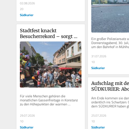
02.08.2026
20
Südkurier
Stadtfest knackt 
Besucherrekord – sorgt 
Ein großer Polizeiansatz a
aber auch für Diskussionen 
Donnerstagabend, 30. Juli,
um den Bahnhof in Mühlha
um Lärm
Fragen auf. Augenzeugen b
31.07.2026
10
Südkurier
Aufschlag mit de
SÜDKURIER: Abo
werfen exklusive 
Für viele Menschen gehören die 
Am Ende kommen sie dann
monatlichen Gassenfreitage in Konstanz 
in die erste Pade
ordentlich ins Schwitzen:
zu den Höhepunkten der warmen 
dem SÜDKURIER haben gle
im Hegau
Jahreszeit. Für ein paar wenige 
Abonnenten im Rahmen der
Anwohner...
29.07.2026
25.07.2026
10
10
Südkurier
Südkurier