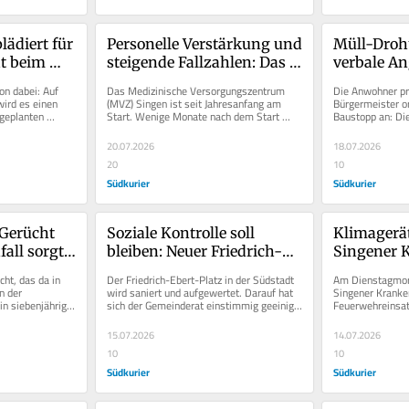
ädiert für 
Personelle Verstärkung und 
Müll-Droh
t beim 
steigende Fallzahlen: Das 
verbale Ang
en 
MVZ verzeichnet 
Bürgermeis
on dabei: Auf 
Das Medizinische Versorgungszentrum 
Die Anwohner pr
Halbjahres-Erfolg
Baumaßna
ird es einen 
(MVZ) Singen ist seit Jahresanfang am 
Bürgermeister or
geplanten 
Start. Wenige Monate nach dem Start 
Baustopp an: Die
 in Singen...
ziehen die Verantwortlichen eine...
Körbelstraße in B
20.07.2026
18.07.2026
20
10
Südkurier
Südkurier
Gerücht 
Soziale Kontrolle soll 
Klimagerät
ll sorgt 
bleiben: Neuer Friedrich-
Singener 
fregung
Ebert-Platz soll nicht 
– Rauch br
ht, das da in 
Der Friedrich-Ebert-Platz in der Südstadt 
Am Dienstagmorge
eingezäunt werden
in Fluren 
 der 
wird saniert und aufgewertet. Darauf hat 
Singener Kranke
n siebenjähriger 
sich der Gemeinderat einstimmig geeinigt. 
Feuerwehreinsa
fall sein...
Die Kosten belaufen sich...
Feuerwehrkomma
gegenüber dem..
15.07.2026
14.07.2026
10
10
Südkurier
Südkurier