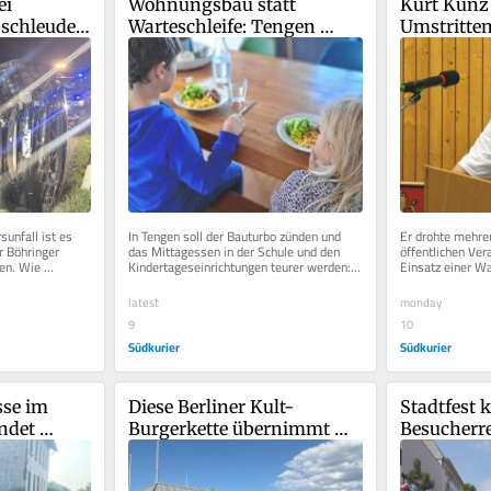
i 
Wohnungsbau statt 
Kurt Künz i
schleudert 
Warteschleife: Tengen 
Umstritten
leibt auf 
verabschiedet Bauturbo 
Bürgermeis
und erhöht Preise für 
kandidiert
Schulessen
unfall ist es 
In Tengen soll der Bauturbo zünden und 
Er drohte mehrer
 Böhringer 
das Mittagessen in der Schule und den 
öffentlichen Ver
n. Wie 
Kindertageseinrichtungen teurer werden: 
Einsatz einer Waf
io Dutzi 
Der Tengener Gemeinderat hat...
wegen mehrfache
latest
monday
9
10
Südkurier
Südkurier
se im 
Diese Berliner Kult-
Stadtfest k
ndet 
Burgerkette übernimmt 
Besucherre
nhülsen – 
den leerstehenden 
aber auch 
ützen
McDonald's
um Lärm