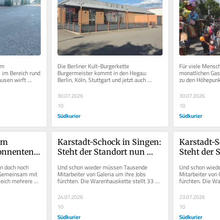
m 
Die Berliner Kult-Burgerkette 
Für viele Mensch
 im Bereich rund 
Burgermeister kommt in den Hegau: 
monatlichen Gass
usen wirft 
Berlin, Köln, Stuttgart und jetzt auch 
zu den Höhepunk
erichten dem...
Singen. Die Burgerkette plant, in Singen 
Jahreszeit. Für e
eine...
Anwohner...
30.07.2026
30.07.2026
10
10
Südkurier
Südkurier
m 
Karstadt-Schock in Singen: 
Karstadt-S
nnenten 
Steht der Standort nun 
Steht der 
Einblicke 
doch auf der Kippe?
doch auf d
 doch noch 
Und schon wieder müssen Tausende 
Und schon wied
l-Anlage 
 Gemeinsam mit 
Mitarbeiter von Galeria um ihre Jobs 
Mitarbeiter von G
ich mehrere 
fürchten. Die Warenhauskette stellt 33 
fürchten. Die Wa
 Aktion „Der...
Filialen auf den Prüfstand. Für die...
Filialen auf den 
24.07.2026
23.07.2026
10
10
Südkurier
Südkurier