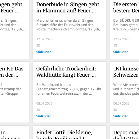
gen geht 
Dönerbude in Singen geht 
Die ersten
Feuer 
in Flammen auf! Feuer 
besten: D
den 
frisst sich durch den 
gewährt ex
ch Singen, 
Martinshörner schallen durch Singen, 
Der SÜDKURIER 
Dachstuhl
Einblick i
hr und der 
Einsatzkräfte der Feuerwehr und der 
Brauhaus getan. 
ntag, 12. Juli, 
Polizei machen sich am Sonntag, 12. Juli, 
Kreuz in Singen w
McDonald
ebiet....
auf den Weg ins Industriegebiet....
Und jetzt ist der
12.07.2026
12.07.2026
20
10
Südkurier
Südkurier
n KI: Das 
Gefährliche Trockenheit: 
„KI kurzsch
n der 
Waldhütte fängt Feuer, 
Schweizer 
Allmende“
Flammen breiten sich 
kämpfen g
d 
Ein Waldbrand hat am 
Wenn sie protes
rasant aus
Datenzent
testcamp der 
Dienstagnachmittag, 7. Juli, gegen 17 Uhr 
und laut dem Sch
sten-Gruppe 
für einen Feuerwehreinsatz in der 
des Bundes potenz
flüchten 
t nicht leicht...
Fichtestraße in Singen gesorgt. Dabei 
technische Infras
haben ein...
08.07.2026
06.07.2026
20
20
Südkurier
Südkurier
un 
Findet Lotti! Die kleine, 
Depot mach
tshausener 
kranke Emilia sucht 
dicht: Was 