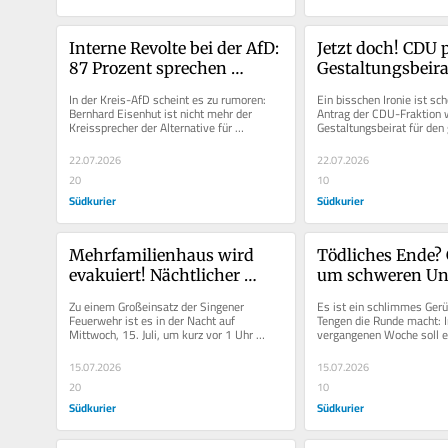
Interne Revolte bei der AfD: 
Jetzt doch! CDU pl
87 Prozent sprechen 
Gestaltungsbeira
Bernhard Eisenhut das 
millionenschwer
In der Kreis-AfD scheint es zu rumoren: 
Ein bisschen Ironie ist sch
Misstrauen aus
Klinikprojekt
Bernhard Eisenhut ist nicht mehr der 
Antrag der CDU-Fraktion w
Kreissprecher der Alternative für 
Gestaltungsbeirat für den 
Deutschland. Auf einem Kreisparteitag...
Neubau des Krankenhauses
22.07.2026
22.07.2026
20
10
Südkurier
Südkurier
Mehrfamilienhaus wird 
Tödliches Ende? 
evakuiert! Nächtlicher 
um schweren Unfa
Wohnungsbrand richtet 
im Hegau für Au
Zu einem Großeinsatz der Singener 
Es ist ein schlimmes Gerüc
200.000 Euro Schaden an
Feuerwehr ist es in der Nacht auf 
Tengen die Runde macht: In
Mittwoch, 15. Juli, um kurz vor 1 Uhr 
vergangenen Woche soll ei
gekommen. Wie Feuerwehrkommandant 
Junge bei einem Verkehrsun
Mario...
15.07.2026
15.07.2026
20
10
Südkurier
Südkurier