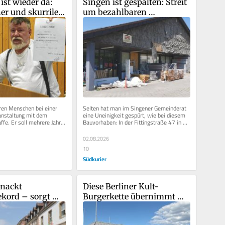
st wieder da: 
Singen ist gespalten: Streit 
er und skurriler 
um bezahlbaren 
ter-Bewerber 
Wohnraum entbrennt im 
 erneut
Gemeinderat
en Menschen bei einer 
Selten hat man im Singener Gemeinderat 
anstaltung mit dem 
eine Uneinigkeit gespürt, wie bei diesem 
fe. Er soll mehrere Jahre 
Bauvorhaben: In der Fittingstraße 47 in 
r Verstöße gegen...
der Singener Südstadt plant...
02.08.2026
10
Südkurier
nackt 
Diese Berliner Kult-
kord – sorgt 
Burgerkette übernimmt 
für Diskussionen 
den leerstehenden 
McDonald's