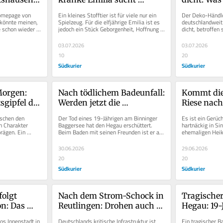
hat 
verzweifelt nach ihrer 
den Stand
omepage von 
Ein kleines Stofftier ist für viele nur ein 
Der Deko-Händle
Beschützer-Bärin
 könnte meinen, 
Spielzeug. Für die elfjährige Emilia ist es 
deutschlandweit 
schon wieder 
jedoch ein Stück Geborgenheit, Hoffnung 
dicht, betroffen
hat....
und Mut. Seit...
Geschäfte in Ber
03.07.2026
03.07.2026
10
20
Südkurier
Südkurier
orgen: 
Nach tödlichem Badeunfall: 
Kommt die
sgipfel des 
Werden jetzt die 
Riese nach
gt Macher 
Sicherheitsmaßnahmen 
Gerüchte 
schen den 
Der Tod eines 19-Jährigen am Binninger 
Es ist ein Gerüch
verschärft?
ehemalige
 Charakter 
Baggersee hat den Hegau erschüttert. 
hartnäckig in Sin
rägen. Ein 
Beim Baden mit seinen Freunden ist er am 
ehemaligen Heik
sorgen für
n spontaner...
Mittwoch, 24. Juni, ertrunken....
Straße 9 soll ein.
30.06.2026
29.06.2026
20
20
Südkurier
Südkurier
olgt 
Nach dem Strom-Schock in 
Tragischer
n: Das 
Reutlingen: Drohen auch 
Hegau: 19-J
der 
im Hegau großflächige 
im Binnin
s Innenstadt in 
Deutschlands kritische Infrastruktur ist 
Ein tragischer B