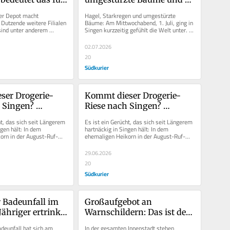
ort im Cano?
Hagel: Heftiges Unwetter 
r Depot macht 
Hagel, Starkregen und umgestürzte 
trifft die Singener Südstadt
Dutzende weitere Filialen 
Bäume: Am Mittwochabend, 1. Juli, ging in 
 sind unter anderem 
Singen kurzzeitig gefühlt die Welt unter. 
lin, Hamburg,...
Ein heftiges, aber kurzes...
02.07.2026
20
Südkurier
ser Drogerie-
Kommt dieser Drogerie-
 Singen? 
Riese nach Singen? 
um den 
Gerüchte um den 
t, das sich seit Längerem 
Es ist ein Gerücht, das sich seit Längerem 
n Heikorn 
ehemaligen Heikorn 
gen hält: In dem 
hartnäckig in Singen hält: In dem 
orn in der August-Ruf-
ehemaligen Heikorn in der August-Ruf-
 Wirbel
sorgen für Wirbel
..
Straße 9 soll ein...
29.06.2026
20
Südkurier
 Badeunfall im 
Großaufgebot an 
ähriger ertrinkt 
Warnschildern: Das ist der 
ger Baggersee
Grund für die vielen 
adeunfall hat sich am 
In der gesamten Innenstadt stehen 