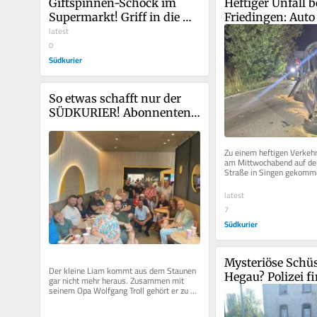
Giftspinnen-Schock im 
Heftiger Unfall be
Supermarkt! Griff in die 
Friedingen: Auto 
Bananenkiste endet für 
latest
gegen Baum und b
Kunden im Krankenhaus
0
Seite liegen
Südkurier
So etwas schafft nur der 
SÜDKURIER! Abonnenten 
werfen exklusiven Blick in 
neuen McDonald‘s
Zu einem heftigen Verkehrs
am Mittwochabend auf der
Straße in Singen gekomme
Feuerwehrkommandant Mar
gegenüber...
latest
7
Südkurier
Mysteriöse Schüs
Der kleine Liam kommt aus dem Staunen 
Hegau? Polizei fi
gar nicht mehr heraus. Zusammen mit 
seinem Opa Wolfgang Troll gehört er zu 
mehrere Patrone
den Gewinnern der Aktion „Der...
aber keinen Sch