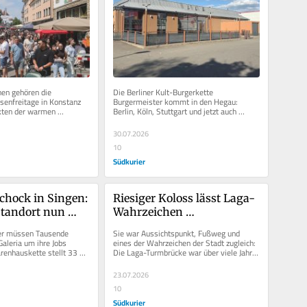
en gehören die 
Die Berliner Kult-Burgerkette 
enfreitage in Konstanz 
Burgermeister kommt in den Hegau: 
ten der warmen 
Berlin, Köln, Stuttgart und jetzt auch 
in paar wenige 
Singen. Die Burgerkette plant, in Singen 
eine...
30.07.2026
10
Südkurier
chock in Singen: 
Riesiger Koloss lässt Laga-
Standort nun 
Wahrzeichen 
er Kippe?
verschwinden: Die 
er müssen Tausende 
Sie war Aussichtspunkt, Fußweg und 
Turmbrücke ist nun 
aleria um ihre Jobs 
eines der Wahrzeichen der Stadt zugleich: 
renhauskette stellt 33 
Die Laga-Turmbrücke war über viele Jahre 
Geschichte
Prüfstand. Für die...
hinweg eine markante...
23.07.2026
10
Südkurier