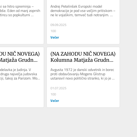
le. Kaj bi morda 
Hibridna obramba 
i se hitro spreminja – 
Andrej Petelinšek Evropski model 
islih o 
demokracije
bše. Eden od manj zoprnih 
demokracije je pod vse večjim pritiskom – 
tincu so popkulturni 
ne le vojaškim, temveč tudi notranjim. 
v BiH?
uhnejo od...
Povečane investicije v...
09.09.2025
100
Večer
DU NIČ NOVEGA) 
(NA ZAHODU NIČ NOVEGA) 
atjaža Grudna: 
Kolumna Matjaža Grudna: 
koncert
Država napredka
delavka je Judinja. V 
Avgusta 1972 je danski odvetnik in borec 
 druga največja judovska 
proti obdavčevanju Mogens Glistrup 
ji, takoj za Parizom. Mojo 
ustanovil novo politično stranko, ki jo je 
es...
poimenoval...
01.07.2025
100
Večer