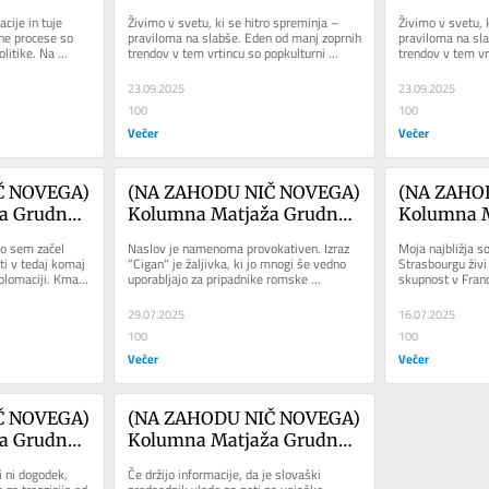
j proti 
Balkan Style. Kaj bi morda 
Balkan Sty
cije in tuje 
Živimo v svetu, ki se hitro spreminja – 
Živimo v svetu, k
m
ciniki pomislili o blokadah 
cinikih pom
e procese so 
praviloma na slabše. Eden od manj zoprnih 
praviloma na sla
litike. Na 
trendov v tem vrtincu so popkulturni 
trendov v tem vr
v BiH?
blokadah 
pske...
fenomeni, ki izbruhnejo od...
fenomeni, ki izbr
23.09.2025
23.09.2025
100
100
Večer
Večer
 NOVEGA) 
(NA ZAHODU NIČ NOVEGA) 
(NA ZAHO
 Grudna: 
Kolumna Matjaža Grudna: 
Kolumna M
genocidu
Lov na Cigane
U, kakšen 
o sem začel 
Naslov je namenoma provokativen. Izraz 
Moja najbližja so
ti v tedaj komaj 
"Cigan" je žaljivka, ki jo mnogi še vedno 
Strasbourgu živi
plomaciji. Kmalu 
uporabljajo za pripadnike romske 
skupnost v Franci
skupnosti. Ljudje, ki soljudi...
sodelavko je dan
29.07.2025
16.07.2025
100
100
Večer
Večer
 NOVEGA) 
(NA ZAHODU NIČ NOVEGA) 
 Grudna: 
Kolumna Matjaža Grudna: 
ah za 
Putin in jaz
i ni dogodek, 
Če držijo informacije, da je slovaški 
štva