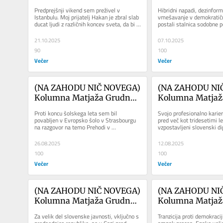
Ne damo mi 
Jamie Oliver in bo
Predprejšnji vikend sem preživel v 
Hibridni napadi, dezinforma
Slovenijeeeeeeeee
dezinformacija
Istanbulu. Moj prijatelj Hakan je zbral slab 
vmešavanje v demokratičn
ducat ljudi z različnih koncev sveta, da bi 
postali stalnica sodobne po
razpravljali o zaupanju...
nedavnem zasedanju Evro
21.10.2025
07.10.2025
90
100
Večer
Večer
(NA ZAHODU NIČ NOVEGA) 
(NA ZAHODU NIČ
Kolumna Matjaža Grudna: 
Kolumna Matjaža
Spomini na demokracijo
Slovenija proti 
Proti koncu šolskega leta sem bil 
Svojo profesionalno karier
povabljen v Evropsko šolo v Strasbourgu 
pred več kot tridesetimi le
na razgovor na temo Prehodi v 
vzpostavljeni slovenski di
demokracijo, ki so ga za učence zadnjega...
sem odšel na delo v...
26.08.2025
12.08.2025
100
100
Večer
Večer
(NA ZAHODU NIČ NOVEGA) 
(NA ZAHODU NIČ
Kolumna Matjaža Grudna: 
Kolumna Matjaža
Schrödingerjev genocid
O strokovnjakinj
Za velik del slovenske javnosti, vključno s 
Tranzicija proti demokracij
sovražnike člove