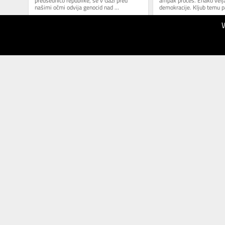
predsednico republike, se v Gazi pred 
ampak proces. Enako velja 
našimi očmi odvija genocid nad 
demokracije. Kljub temu pa
palestinskim prebivalstvom. Za...
obdobja, ki imajo v teh...
14.06.2025
03.06.2025
100
100
Večer
Večer