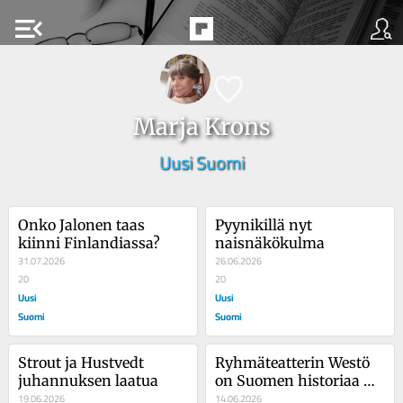
menu_open
Marja Krons
Uusi Suomi
Onko Jalonen taas 
Pyynikillä nyt 
kiinni Finlandiassa?
naisnäkökulma
31.07.2026
26.06.2026
20
20
Uusi
Uusi
Suomi
Suomi
Strout ja Hustvedt 
Ryhmäteatterin Westö 
juhannuksen laatua
on Suomen historiaa 
19.06.2026
pähkinänkuoressa
14.06.2026