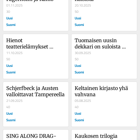
01.11.2025
20.10.2025
30
50
Uusi
Uusi
Suomi
Suomi
Hienot 
Tuomaisen uusin 
teatterielämykset 
dekkari on suloista 
Rosettan kivi ja Aleksi
11.10.2025
viihdettä
30.09.2025
50
50
Uusi
Uusi
Suomi
Suomi
Schjerfbeck ja Austen 
Keltainen kirjasto yhä 
valloittavat Tampereella
vahvana
21.09.2025
05.08.2025
40
40
Uusi
Uusi
Suomi
Suomi
SING ALONG DRAG-
Kaukosen trilogia 