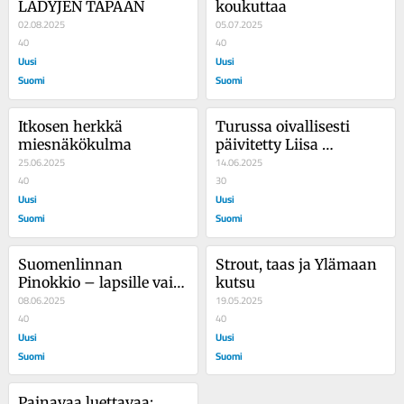
LADYJEN TAPAAN
koukuttaa
02.08.2025
05.07.2025
40
40
Uusi
Uusi
Suomi
Suomi
Itkosen herkkä 
Turussa oivallisesti 
miesnäkökulma
päivitetty Liisa 
25.06.2025
Ihmemaassa
14.06.2025
40
30
Uusi
Uusi
Suomi
Suomi
Suomenlinnan 
Strout, taas ja Ylämaan 
Pinokkio – lapsille vai 
kutsu
aikuisille?
08.06.2025
19.05.2025
40
40
Uusi
Uusi
Suomi
Suomi
Painavaa luettavaa: 