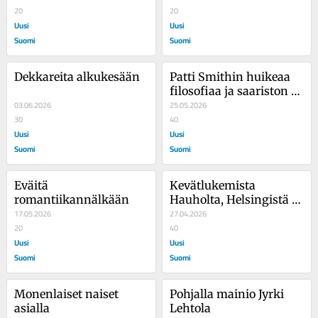
20
20
Uusi
Uusi
Suomi
Suomi
Dekkareita alkukesään
Patti Smithin huikeaa 
filosofiaa ja saariston 
03.06.2026
arkea
25.05.2026
30
40
Uusi
Uusi
Suomi
Suomi
Eväitä 
Kevätlukemista 
romantiikannälkään
Hauholta, Helsingistä ja 
17.05.2026
Skotlannista
27.04.2026
20
40
Uusi
Uusi
Suomi
Suomi
Monenlaiset naiset 
Pohjalla mainio Jyrki 
asialla
Lehtola