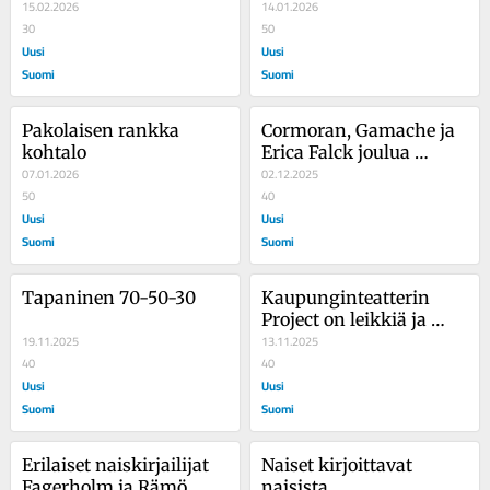
15.02.2026
14.01.2026
30
50
Uusi
Uusi
Suomi
Suomi
Pakolaisen rankka 
Cormoran, Gamache ja 
kohtalo
Erica Falck joulua 
07.01.2026
odotellessa
02.12.2025
50
40
Uusi
Uusi
Suomi
Suomi
Tapaninen 70-50-30
Kaupunginteatterin 
Project on leikkiä ja 
19.11.2025
kehon kuria
13.11.2025
40
40
Uusi
Uusi
Suomi
Suomi
Erilaiset naiskirjailijat 
Naiset kirjoittavat 
Fagerholm ja Rämö
naisista