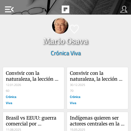
menu_open
Mario Osava
Crónica Viva
Convivir con la 
Convivir con la 
naturaleza, la lección 
naturaleza, la lección 
climática de la caatinga 
12.01.2026
climática de la caatinga 
30.12.2025
en Brasil
60
en Brasil
70
Crónica
Crónica
Viva
Viva
Brasil vs EEUU: guerra 
Indígenas quieren ser 
comercial por 
actores centrales en la 
democracia y 
11.08.2025
COP climática en Brasil
15.05.2025