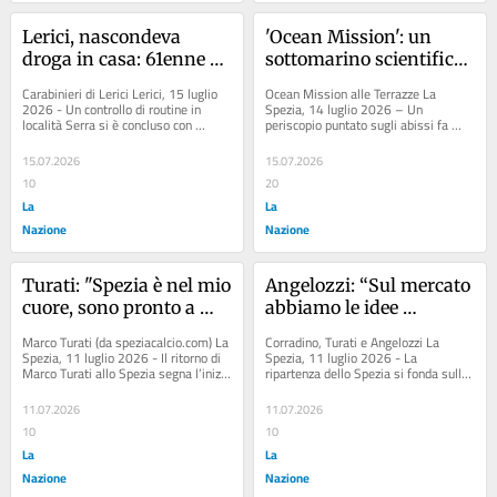
Lerici, nascondeva 
'Ocean Mission': un 
droga in casa: 61enne 
sottomarino scientifico 
arrestato dai carabinieri
alle Terrazze
Carabinieri di Lerici Lerici, 15 luglio 
Ocean Mission alle Terrazze La 
2026 - Un controllo di routine in 
Spezia, 14 luglio 2026 – Un 
località Serra si è concluso con 
periscopio puntato sugli abissi fa 
l'arresto di un 61enne di Lerici....
rotta verso il centro commerciale. 
Fino al 9 agosto,...
15.07.2026
15.07.2026
10
20
La
La
Nazione
Nazione
Turati: "Spezia è nel mio 
Angelozzi: “Sul mercato 
cuore, sono pronto a 
abbiamo le idee 
lottare"
chiarissime, vogliamo 
Marco Turati (da speziacalcio.com) La 
Corradino, Turati e Angelozzi La 
solo chi ha fame”
Spezia, 11 luglio 2026 - Il ritorno di 
Spezia, 11 luglio 2026 - La 
Marco Turati allo Spezia segna l’inizio 
ripartenza dello Spezia si fonda sulla 
di un capitolo che coniuga...
continuità identitaria e su una 
pragmatica...
11.07.2026
11.07.2026
10
10
La
La
Nazione
Nazione