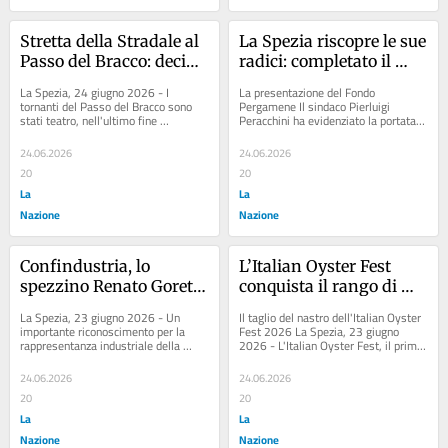
Stretta della Stradale al 
La Spezia riscopre le sue 
Passo del Bracco: decine 
radici: completato il 
di multe e patenti 
restauro del Fondo 
La Spezia, 24 giugno 2026 - I 
La presentazione del Fondo 
ritirate
Pergamene
tornanti del Passo del Bracco sono 
Pergamene Il sindaco Pierluigi 
stati teatro, nell'ultimo fine 
Peracchini ha evidenziato la portata 
settimana, di un capillare servizio di 
dell'operazione, sottolineando come 
controllo...
la tutela di...
24.06.2026
24.06.2026
20
20
La
La
Nazione
Nazione
Confindustria, lo 
L’Italian Oyster Fest 
spezzino Renato Goretta 
conquista il rango di 
eletto vicepresidente di 
manifestazione 
La Spezia, 23 giugno 2026 - Un 
Il taglio del nastro dell'Italian Oyster 
Assoconsult
nazionale
importante riconoscimento per la 
Fest 2026 La Spezia, 23 giugno 
rappresentanza industriale della 
2026 - L'Italian Oyster Fest, il primo 
Liguria e della Spezia arriva dai 
festival italiano dedicato...
vertici di...
24.06.2026
24.06.2026
20
20
La
La
Nazione
Nazione