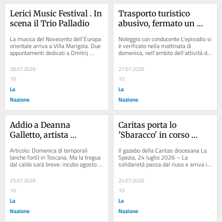
Lerici Music Festival . In 
Trasporto turistico 
scena il Trio Palladio
abusivo, fermato un 
conducente senza 
La musica del Novecento dell’Europa 
Noleggio con conducente L'episodio si 
licenza
orientale arriva a Villa Marigola. Due 
è verificato nella mattinata di 
appuntamenti dedicati a Dmitrij 
domenica, nell'ambito dell'attività di 
Šostakovic e al lettone Peteris 
vigilanza che il comando...
Vasks....
28.07.2026
27.07.2026
10
10
La
La
Nazione
Nazione
Addio a Deanna 
Caritas porta lo 
Galletto, artista 
'Sbaracco' in corso 
poliedrica attiva a 
Cavour: il riuso diventa 
Articolo: Domenica di temporali 
Il gazebo della Caritas diocesana La 
Milano e Roma
sostegno alle famiglie
(anche forti) in Toscana. Ma la tregua 
Spezia, 24 luglio 2026 – La 
dal caldo sarà breve: incubo agosto 
solidarietà passa dal riuso e arriva in 
Articolo: Condominio ostaggio...
strada. Abiti, libri, giocattoli e 
oggetti...
25.07.2026
24.07.2026
10
10
La
La
Nazione
Nazione