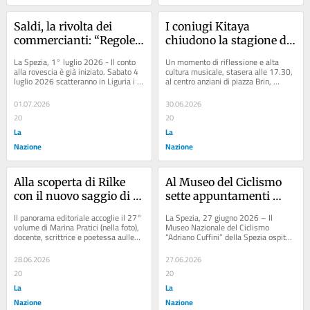
Saldi, la rivolta dei 
I coniugi Kitaya 
commercianti: “Regole 
chiudono la stagione dei 
vecchie, serve una 
concerti in piazza Brin
La Spezia, 1° luglio 2026 - Il conto 
Un momento di riflessione e alta 
riforma e un posticipo”
alla rovescia è già iniziato. Sabato 4 
cultura musicale, stasera alle 17.30, 
luglio 2026 scatteranno in Liguria i 
al centro anziani di piazza Brin, 
saldi estivi, una finestra...
situato in... Articolo: Si canta e si 
balla...
01.07.2026
30.06.2026
20
20
La
La
Nazione
Nazione
Alla scoperta di Rilke 
Al Museo del Ciclismo 
con il nuovo saggio di 
sette appuntamenti 
Marina Pratici
letterari sulle due ruote
Il panorama editoriale accoglie il 27° 
La Spezia, 27 giugno 2026 – Il 
volume di Marina Pratici (nella foto), 
Museo Nazionale del Ciclismo 
docente, scrittrice e poetessa aullese 
“Adriano Cuffini” della Spezia ospita 
che per molti... Articolo: I...
un nuovo ciclo di presentazioni 
editoriali...
28.06.2026
27.06.2026
20
20
La
La
Nazione
Nazione