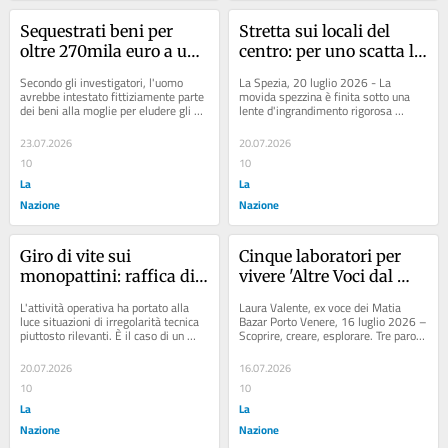
Sequestrati beni per 
Stretta sui locali del 
oltre 270mila euro a un 
centro: per uno scatta la 
uomo condannato per 
sospensione della 
Secondo gli investigatori, l'uomo 
La Spezia, 20 luglio 2026 - La 
mafia
cucina
avrebbe intestato fittiziamente parte 
movida spezzina è finita sotto una 
dei beni alla moglie per eludere gli 
lente d'ingrandimento rigorosa 
obblighi previsti dalla normativa...
durante l'ultimo fine settimana. Un...
23.07.2026
20.07.2026
10
10
La
La
Nazione
Nazione
Giro di vite sui 
Cinque laboratori per 
monopattini: raffica di 
vivere 'Altre Voci dal 
sanzioni per 
Mare' da protagonisti
L'attività operativa ha portato alla 
Laura Valente, ex voce dei Matia 
assicurazione e targa 
luce situazioni di irregolarità tecnica 
Bazar Porto Venere, 16 luglio 2026 – 
piuttosto rilevanti. È il caso di un 
Scoprire, creare, esplorare. Tre parole 
mancanti
monopattino che, oltre a non...
chiave per i laboratori esperienziali...
20.07.2026
16.07.2026
10
10
La
La
Nazione
Nazione