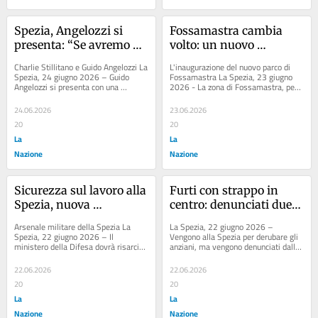
Spezia, Angelozzi si 
Fossamastra cambia 
presenta: “Se avremo 
volto: un nuovo 
pazienza andremo 
polmone verde nell'ex 
Charlie Stillitano e Guido Angelozzi La 
L'inaugurazione del nuovo parco di 
lontani”
deposito Tarros
Spezia, 24 giugno 2026 – Guido 
Fossamastra La Spezia, 23 giugno 
Angelozzi si presenta con una 
2026 - La zona di Fossamastra, per 
cravatta “Verde speranza, ammetto 
decenni definita dalla presenza dei...
l'ho...
24.06.2026
23.06.2026
20
20
La
La
Nazione
Nazione
Sicurezza sul lavoro alla 
Furti con strappo in 
Spezia, nuova 
centro: denunciati due 
condanna per il 
trasfertisti
Arsenale militare della Spezia La 
La Spezia, 22 giugno 2026 – 
ministero della Difesa
Spezia, 22 giugno 2026 – Il 
Vengono alla Spezia per derubare gli 
ministero della Difesa dovrà risarcire 
anziani, ma vengono denunciati dalla 
con oltre 500mila euro la figlia e i 
polizia. I dispositivi di controllo del...
due...
22.06.2026
22.06.2026
20
20
La
La
Nazione
Nazione