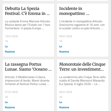
Debutta La Spezia 
Incidente in 
Festival. C’è Emma in 
monopattino: 
piazza Europa
ventiseienne in gravi 
La cantante Emma Marrone Articolo: 
L'incidente in monopattino Articolo: 
condizioni dopo la 
Musica dance per l’Estate con ’I love 
Gravissimo ragazzino di 16 anni: con 
Formentera’ in piazza Europa 
lo scooter contro un palo Articolo: 
caduta
Articolo: Festa in piazza Europa 
Frontale con un’auto,...
dedicata...
10.07.2026
09.07.2026
10
10
La
La
Nazione
Nazione
La rassegna Portus 
Monorotaie delle Cinque 
Lunae. Siamo ‘Oceano 
Terre: un investimento 
Okeanòs’
per la viticoltura 
Articolo: Il Mediterraneo in barca. 
La vendemmia alle Cinque Terre nello 
estrema
Impressioni di bordo. Manni diventa 
scatto di Davide Marcesini Manarola 
Simenon al festival Portus Lunae 
(La Spezia), 6 luglio 2026 – Le 
Articolo: ’Fondali puliti’. Sulle tracce...
Cinque Terre non sono 
semplicemente un...
07.07.2026
06.07.2026
20
20
La
La
Nazione
Nazione