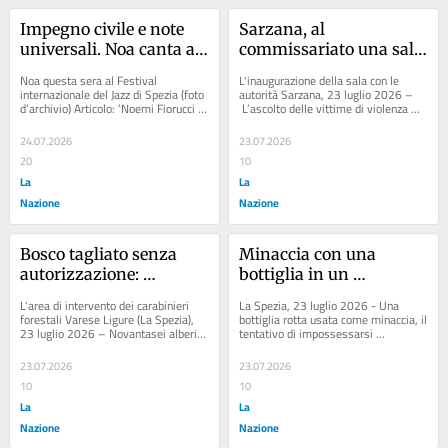
Impegno civile e note 
Sarzana, al 
universali. Noa canta al 
commissariato una sala 
Festival del Jazz
protetta per le vittime di 
Noa questa sera al Festival 
L'inaugurazione della sala con le 
violenza
internazionale del Jazz di Spezia (foto 
autorità Sarzana, 23 luglio 2026 –
d’archivio) Articolo: ’Noemi Fiorucci & 
 L’ascolto delle vittime di violenza 
Spits’ Mix di note e visual...
trova a Sarzana uno spazio...
24.07.2026
23.07.2026
20
10
La
La
Nazione
Nazione
Bosco tagliato senza 
Minaccia con una 
autorizzazione: 
bottiglia in un 
abbattute 96 piante, 
minimarket: spezzino 
L'area di intervento dei carabinieri 
La Spezia, 23 luglio 2026 - Una 
multe per oltre 9mila 
arrestato per tentata 
forestali Varese Ligure (La Spezia), 
bottiglia rotta usata come minaccia, il 
23 luglio 2026 – Novantasei alberi 
tentativo di impossessarsi 
euro
rapina
abbattuti e sei piste aperte nel...
dell’incasso e una colluttazione 
terminata solo...
23.07.2026
23.07.2026
10
10
La
La
Nazione
Nazione