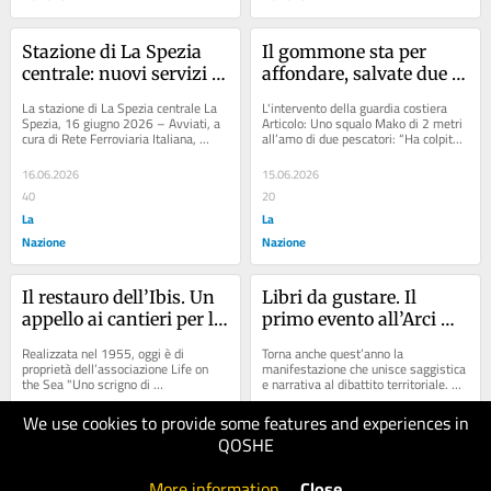
Stazione di La Spezia 
Il gommone sta per 
centrale: nuovi servizi 
affondare, salvate due 
igienici e sala d'attesa
giovani turiste
La stazione di La Spezia centrale La 
L'intervento della guardia costiera 
Spezia, 16 giugno 2026 – Avviati, a 
Articolo: Uno squalo Mako di 2 metri 
cura di Rete Ferroviaria Italiana, 
all’amo di due pescatori: “Ha colpito 
Gruppo FS, i lavori di 
più volte la barca, ho avuto...
riqualificazione...
16.06.2026
15.06.2026
40
20
La
La
Nazione
Nazione
Il restauro dell’Ibis. Un 
Libri da gustare. Il 
appello ai cantieri per la 
primo evento all’Arci 
manutenzione della 
Solaro
Realizzata nel 1955, oggi è di 
Torna anche quest’anno la 
storica motonave
proprietà dell’associazione Life on 
manifestazione che unisce saggistica 
the Sea "Uno scrigno di 
e narrativa al dibattito territoriale. 
consapevolezza ambientale e di 
Promosso dall’Arci di Solaro di 
speranza per le...
Lerici,...
We use cookies to provide some features and experiences in
14.06.2026
14.06.2026
QOSHE
20
10
La
La
More information
.
Close
Nazione
Nazione