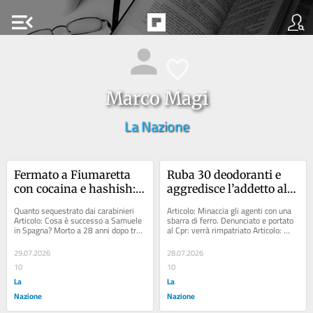
menu_open
Marco Magi
La Nazione
Fermato a Fiumaretta 
Ruba 30 deodoranti e 
con cocaina e hashish: 
aggredisce l’addetto alla 
arrestato un diciottenne 
vigilanza: arrestato 
Quanto sequestrato dai carabinieri 
Articolo: Minaccia gli agenti con una 
di Massa
22enne
Articolo: Cosa è successo a Samuele 
sbarra di ferro. Denunciato e portato 
in Spagna? Morto a 28 anni dopo tre 
al Cpr: verrà rimpatriato Articolo: 
giorni dal ricovero in ospedale a...
Furti con strappo in centro:...
29.07.2026
28.07.2026
10
10
La
La
Nazione
Nazione