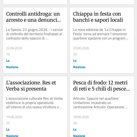
Controlli antidroga: un 
Chiappa in festa con 
arresto e una denuncia 
banchi e sapori locali
dopo la fuga a piedi
La Spezia, 22 giugno 2026 - I servizi 
La nona edizione de ‘La Chiappa in 
di controllo del territorio finalizzati al 
Festa’ torna ad animare l’omonimo 
contrasto dello spaccio di 
quartiere spezzino con un programma 
stupefacenti hanno portato a...
che unisce commercio,... Articolo:...
22.06.2026
20.06.2026
10
20
La
La
Nazione
Nazione
L’associazione. Res et 
Pesca di frodo: 12 metri 
Verba si presenta
di reti e 5 chili di pesce 
sequestrati a Bolano
L’associazione culturale Res et Verba 
Articolo: Spaccio nel quartiere 
stabilisce la propria operatività 
Umbertino: incastrato un 
all’interno di una nuova struttura a 
ventiseienne Articolo: Operazione 
Borgo San Bernardo di Brugnato.......
antidroga nel bosco: la terra 
restituisce dosi e contanti...
19.06.2026
18.06.2026
20
20
La
La
Nazione
Nazione