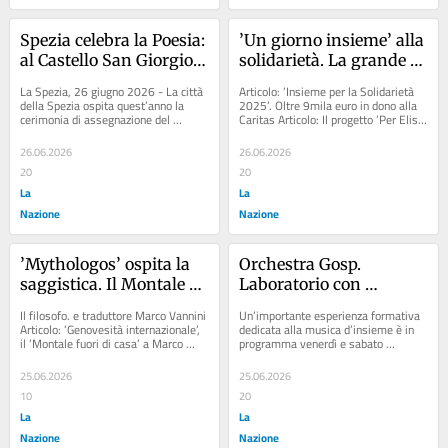
Spezia celebra la Poesia: 
’Un giorno insieme’ alla 
al Castello San Giorgio il 
solidarietà. La grande 
Premio LericiPea Edito
festa al Parco 25 Aprile. 
La Spezia, 26 giugno 2026 - La città 
Articolo: ’Insieme per la Solidarietà 
Il ricavato al reparto di 
della Spezia ospita quest’anno la 
2025’. Oltre 9mila euro in dono alla 
cerimonia di assegnazione del 
Caritas Articolo: Il progetto ’Per Elisa’ 
oncologia
Premio LericiPea “Edito”, una delle...
al Meyer. L’iniziativa...
26.06.2026
26.06.2026
20
20
La
La
Nazione
Nazione
’Mythologos’ ospita la 
Orchestra Gosp. 
saggistica. Il Montale 
Laboratorio con 
fuori di casa a Vannini. 
Velasquez
Il filosofo. e traduttore Marco Vannini 
Un’importante esperienza formativa 
Stasera sarà conferito il 
Articolo: ’Genovesità internazionale’, 
dedicata alla musica d’insieme è in 
il ’Montale fuori di casa’ a Marco 
programma venerdì e sabato 
premio
Ansaldo Articolo: Galiano e...
all’oratorio della Parrocchia dei 
Santi...
25.06.2026
25.06.2026
10
20
La
La
Nazione
Nazione