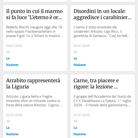
Il punto in cui il marmo 
Disordini in un locale: 
si fa luce ’L’eterno è ora’, 
aggredisce i carabinieri, 
mostra di Rocchi
arrestato un 23enne
Roberto Rocchi inaugura oggi alle 19 
L'uomo è stato arrestato dai 
nello spazio Fourteenartellaro in 
carabinieri Articolo: Ugo Ricci, il 
piazza Figoli 14 a Tellaro la mostra 
genetista di Garlasco: “Così ho fatto 
’L’eterno è ora’ Articolo: Spazi...
riaprire il caso. Il Dna scardina una...
03.07.2026
02.07.2026
20
20
La
La
Nazione
Nazione
Arrabito rappresenterà 
Carne, tra piacere e 
la Liguria
rigore: la lezione 
dell’Accademia del 
Articolo: Liguria bella e fragile. 
Il gruppo dell'Accademia del Gusto da 
Gusto alla Cri’s 
Investito oltre un miliardo contro la 
Cri's Steakhouse La Spezia, 1° luglio 
forza della natura Articolo: ’Liguria da 
2026 - Il mondo della gastronomia 
Steakhouse
bere’ parte col botto:...
non vive di solo gusto....
02.07.2026
01.07.2026
20
30
La
La
Nazione
Nazione