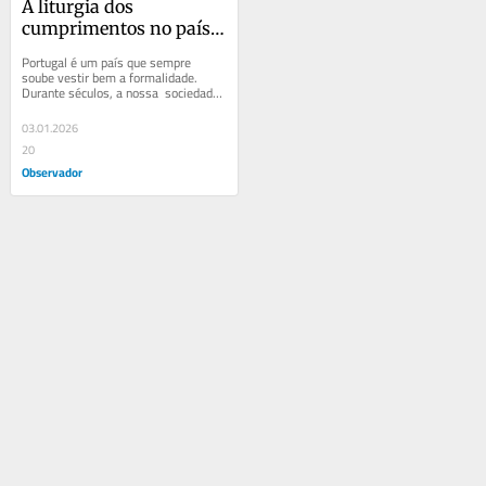
A liturgia dos 
cumprimentos no país 
que não levanta 
Portugal é um país que sempre 
a cabeça
soube vestir bem a formalidade. 
Durante séculos, a nossa  sociedade 
organizou-se em torno de títulos, 
hierarquias e...
03.01.2026
20
Observador