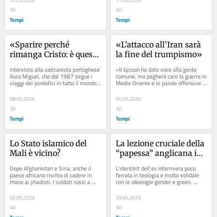
12.05.2026
11.05.2026
30
40
Tempi
Tempi
«Sparire perché 
«L’attacco all’Iran sarà 
rimanga Cristo: è questo 
la fine del trumpismo»
il programma di Leone 
Intervista alla vaticanista portoghese 
«Il tycoon ha dato voce alla gente 
XIV»
Aura Miguel, che dal 1987 segue i 
comune, ma pagherà care la guerra in 
viaggi dei pontefici in tutto il mondo: 
Medio Oriente e le parole offensive 
«Gentile e mai ambiguo, papa 
contro il Papa». Intervista...
Prevost...
08.05.2026
04.05.2026
30
30
Tempi
Tempi
Lo Stato islamico del 
La lezione cruciale della 
Mali è vicino?
“papessa” anglicana in 
visita a Roma
Dopo Afghanistan e Siria, anche il 
L'identikit dell'ex infermiera poco 
paese africano rischia di cadere in 
ferrata in teologia e molto solidale 
mano ai jihadisti. I soldati russi a 
con le ideologie gender e green. 
difesa del paese scappano
Rassegna ragionata dal web
02.05.2026
29.04.2026
40
30