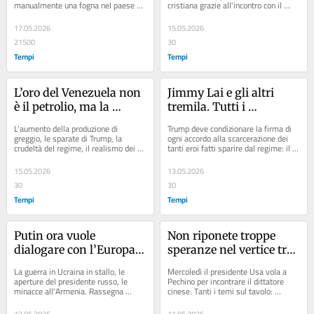
manualmente una fogna nel paese 
cristiana grazie all'incontro con il 
islamico. «I cristiani sono 
movimento di don Luigi Giussani
discriminati in modo...
17.05.2026
15.05.2026
21500
30
Tempi
Tempi
L’oro del Venezuela non 
Jimmy Lai e gli altri 
è il petrolio, ma la 
tremila. Tutti i 
Chiesa
prigionieri politici che la 
L'aumento della produzione di 
Trump deve condizionare la firma di 
Cina deve liberare
greggio, le sparate di Trump, la 
ogni accordo alla scarcerazione dei 
crudeltà del regime, il realismo dei 
tanti eroi fatti sparire dal regime: il 
vescovi. Rassegna ragionata dal web
"Bridge Man" Peng Lifa, la blogger...
15.05.2026
13.05.2026
30
30
Tempi
Tempi
Putin ora vuole 
Non riponete troppe 
dialogare con l’Europa: 
speranze nel vertice tra 
paura o bluff?
Trump e Xi
La guerra in Ucraina in stallo, le 
Mercoledì il presidente Usa vola a 
aperture del presidente russo, le 
Pechino per incontrare il dittatore 
minacce all'Armenia. Rassegna 
cinese. Tanti i temi sul tavolo: 
ragionata dal web
dall'economia all’Iran, da Taiwan 
all'Ai...