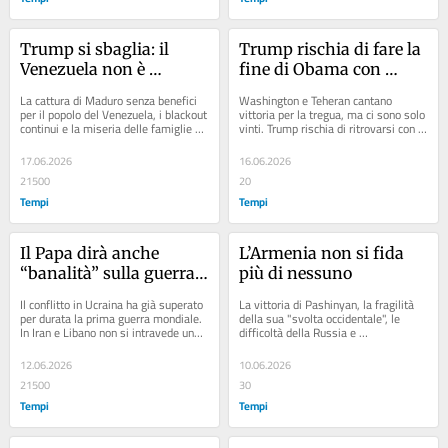
Trump si sbaglia: il 
Trump rischia di fare la 
Venezuela non è 
fine di Obama con 
«diventato un paese 
l’Iran
La cattura di Maduro senza benefici 
Washington e Teheran cantano 
felice»
per il popolo del Venezuela, i blackout 
vittoria per la tregua, ma ci sono solo 
continui e la miseria delle famiglie 
vinti. Trump rischia di ritrovarsi con 
per colpa del chavismo. Rassegna...
un accordo sul nucleare identico a 
quello...
17.06.2026
16.06.2026
21500
20
Tempi
Tempi
Il Papa dirà anche 
L’Armenia non si fida 
“banalità” sulla guerra. 
più di nessuno
Ma ha ragione da 
Il conflitto in Ucraina ha già superato 
La vittoria di Pashinyan, la fragilità 
vendere
per durata la prima guerra mondiale. 
della sua "svolta occidentale", le 
In Iran e Libano non si intravede una 
difficoltà della Russia e 
soluzione. L'appello alla pace di...
l'inaffidabilità dell'Azerbaigian. 
Rassegna...
12.06.2026
10.06.2026
21500
30
Tempi
Tempi