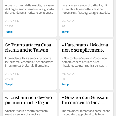
Trump?
A quattro mesi dalla nascita, le casse 
Lo stallo sul campo di battaglia, gli 
dell'organismo internazionale guidato 
attentati e le vendette, i test per 
dal presidente americano sono vuote 
nuove armi. Rassegna ragionata dal 
e nessun progetto per Gaza è...
web
28.05.2026
26.05.2026
21500
20
Tempi
Tempi
Se Trump attacca Cuba, 
«L’attentato di Modena 
rischia anche Taiwan
non è semplicemente 
opera di un pazzo»
Il presidente Usa sembra riproporre 
«Non conta se Salim El Koudri non 
lo "schema Venezuela" per abbattere 
sembra essere affiliato a reti 
il regime castrista. Ma il brutale 
jihadiste. La grammatica del suo 
ritorno alle sfere di influenza 
attacco fa ormai parte del 
potrebbe...
terrorismo...
23.05.2026
19.05.2026
21500
30
Tempi
Tempi
«I cristiani non devono 
«Grazie a don Giussani 
più morire nelle fogne 
ho conosciuto Dio a 
in Pakistan»
Taiwan»
Shabbir Masih è morto soffocato 
Tre taiwanesi raccontano come hanno 
mentre cercava di svuotare 
incontrato o approfondito la fede 