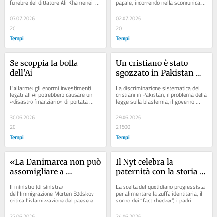
funebre del dittatore Ali Khamenei. 
papale, incorrendo nella scomunica. 
Nessuna cerimonia, invece, per i 
Intervista al vaticanista del Foglio 
giovani...
Matteo...
07.07.2026
02.07.2026
20
20
Tempi
Tempi
Se scoppia la bolla 
Un cristiano è stato 
dell’Ai
sgozzato in Pakistan 
per un bicchiere d’acqua
L'allarme: gli enormi investimenti 
La discriminazione sistematica dei 
legati all'Ai potrebbero causare un 
cristiani in Pakistan, il problema della 
«disastro finanziario» di portata 
legge sulla blasfemia, il governo 
globale
ostaggio degli estremisti. 
Rassegna...
30.06.2026
29.06.2026
20
21500
Tempi
Tempi
«La Danimarca non può 
Il Nyt celebra la 
assomigliare a 
paternità con la storia di 
Islamabad»
un “papà trans”. Cosa 
Il ministro (di sinistra) 
La scelta del quotidiano progressista 
può andare storto?
dell'Immigrazione Morten Bødskov 
per alimentare la zuffa identitaria, il 
critica l'islamizzazione del paese e 
sonno dei “fact checker”, i padri 
propone di vietare la chiamata alla 
cancellati. Rassegna ragionata dal 
preghiera dai...
web
27.06.2026
24.06.2026