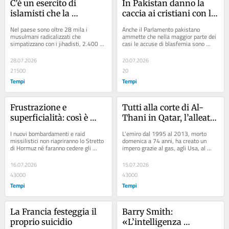
C’è un esercito di 
In Pakistan danno la 
islamisti che la 
caccia ai cristiani con la 
Germania non vuole 
scusa della blasfemia
Nel paese sono oltre 28 mila i 
Anche il Parlamento pakistano 
vedere
musulmani radicalizzati che 
ammette che nella maggior parte dei 
simpatizzano con i jihadisti, 2.400 
casi le accuse di blasfemia sono 
solo a Berlino. L’attentatore del Pride 
false. Eppure, per le violenze non 
era già...
paga mai nessuno
28.07.2026
20.07.2026
21500
20
Tempi
Tempi
Frustrazione e 
Tutti alla corte di Al-
superficialità: così è 
Thani in Qatar, l’alleato 
ricominciata la guerra 
più subdolo del Medio 
I nuovi bombardamenti e raid 
L'emiro dal 1995 al 2013, morto 
in Iran
Oriente
missilistici non riapriranno lo Stretto 
domenica a 74 anni, ha creato un 
di Hormuz né faranno cedere gli 
impero grazie al gas, agli Usa, al 
americani. Servono nuove trattative
lusso e al jihad
16.07.2026
15.07.2026
43000
43000
Tempi
Tempi
La Francia festeggia il 
Barry Smith: 
proprio suicidio
«L’intelligenza 