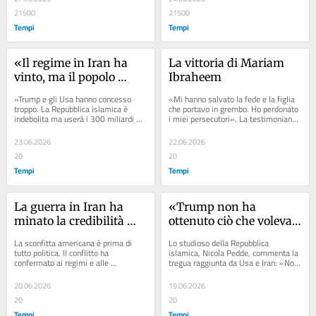
21500
21500
Tempi
Tempi
«Il regime in Iran ha 
La vittoria di Mariam 
vinto, ma il popolo 
Ibraheem
sogna ancora la libertà»
«Trump e gli Usa hanno concesso 
«Mi hanno salvato la fede e la figlia 
troppo. La Repubblica islamica è 
che portavo in grembo. Ho perdonato 
indebolita ma userà i 300 miliardi 
i miei persecutori». La testimonianza 
promessi per tornare a finanziare 
della donna che nel 2014 fu...
repressione e...
23.06.2026
22.06.2026
20
20
Tempi
Tempi
La guerra in Iran ha 
«Trump non ha 
minato la credibilità 
ottenuto ciò che voleva 
Usa in Medio Oriente
dalla guerra in Iran»
La sconfitta americana è prima di 
Lo studioso della Repubblica 
tutto politica. Il conflitto ha 
islamica, Nicola Pedde, commenta la 
confermato ai regimi e alle 
tregua raggiunta da Usa e Iran: «Non 
monarchie assolute della regione che 
si può ancora stabilire chi ha vinto, 
non possono più...
ma il...
20.06.2026
19.06.2026
20
20
Tempi
Tempi