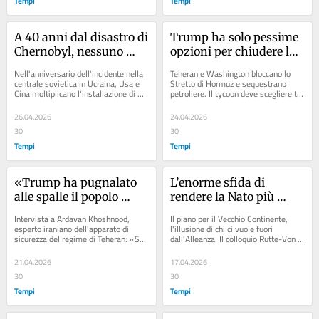
Tempi
Tempi
A 40 anni dal disastro di 
Trump ha solo pessime 
Chernobyl, nessuno 
opzioni per chiudere la 
vuole più fare a meno 
guerra in Iran
Nell'anniversario dell'incidente nella 
Teheran e Washington bloccano lo 
del nucleare
centrale sovietica in Ucraina, Usa e 
Stretto di Hormuz e sequestrano 
Cina moltiplicano l'installazione di 
petroliere. Il tycoon deve scegliere tra 
reattori e l'Europa (in ritardo)...
un compromesso al ribasso sul 
nucleare e una...
26.04.2026
24.04.2026
30
30
Tempi
Tempi
«Trump ha pugnalato 
L’enorme sfida di 
alle spalle il popolo 
rendere la Nato più 
dell’Iran»
“europea”
Intervista a Ardavan Khoshnood, 
Il piano per il Vecchio Continente, 
esperto iraniano dell'apparato di 
l'illusione di chi ci vuole fuori 
sicurezza del regime di Teheran: «Se 
dall'Alleanza. Il colloquio Rutte-Von 
la guerra si ferma adesso sarà un 
der Leyen. Rassegna ragionata dal 
disastro....
web
21.04.2026
17.04.2026
30
30
Tempi
Tempi