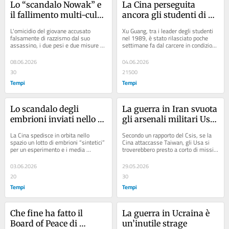
Lo “scandalo Nowak” e 
La Cina perseguita 
il fallimento multi-culti 
ancora gli studenti di 
inglese
Piazza Tiananmen 37 
L'omicidio del giovane accusato 
Xu Guang, tra i leader degli studenti 
anni dopo
falsamente di razzismo dal suo 
nel 1989, è stato rilasciato poche 
assassino, i due pesi e due misure di 
settimane fa dal carcere in condizioni 
polizia e media. Rassegna ragionata 
allarmanti. «Non ho rimpianti»
dal web
08.06.2026
04.06.2026
30
21500
Tempi
Tempi
Lo scandalo degli 
La guerra in Iran svuota 
embrioni inviati nello 
gli arsenali militari Usa. 
spazio dalla Cina
A rischio la difesa di 
La Cina spedisce in orbita nello 
Secondo un rapporto del Csis, se la 
Taiwan
spazio un lotto di embrioni “sintetici” 
Cina attaccasse Taiwan, gli Usa si 
per un esperimento e i media 
troverebbero presto a corto di missili 
applaudono. Ma il loro genoma è 
Tomahawk e intercettori Patriot e 
umano
Thaad
03.06.2026
29.05.2026
20
30
Tempi
Tempi
Che fine ha fatto il 
La guerra in Ucraina è 
Board of Peace di 
un’inutile strage