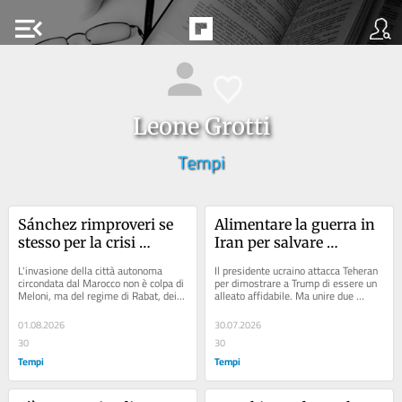
menu_open
Leone Grotti
Tempi
Sánchez rimproveri se 
Alimentare la guerra in 
stesso per la crisi 
Iran per salvare 
migratoria di Ceuta, non 
l’Ucraina. L’azzardo di 
L'invasione della città autonoma 
Il presidente ucraino attacca Teheran 
l’Italia
Zelensky
circondata dal Marocco non è colpa di 
per dimostrare a Trump di essere un 
Meloni, ma del regime di Rabat, dei 
alleato affidabile. Ma unire due 
giudici spagnoli e della sanatoria...
distinte guerre regionali potrebbe 
essere...
01.08.2026
30.07.2026
30
30
Tempi
Tempi