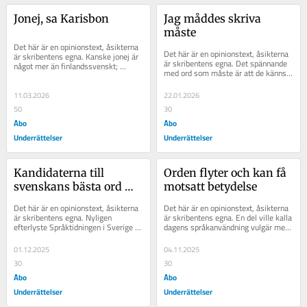
Jonej, sa Karisbon
Jag måddes skriva 
måste
Det här är en opinionstext, åsikterna 
Det här är en opinionstext, åsikterna 
är skribentens egna. Kanske jonej är 
är skribentens egna. Det spännande 
något mer än finlandssvenskt; 
med ord som måste är att de känns 
kanske också lite allmänsvenskt 
igen som hemtama, korrekta eller...
hav...
11.03.2026
22.01.2026
50
30
Åbo
Åbo
Underrättelser
Underrättelser
Kandidaterna till 
Orden flyter och kan få 
svenskans bästa ord 
motsatt betydelse
visar vad som finns 
Det här är en opinionstext, åsikterna 
Det här är en opinionstext, åsikterna 
bakom språkets yta
är skribentens egna. Nyligen 
är skribentens egna. En del ville kalla 
efterlyste Språktidningen i Sverige 
dagens språkanvändning vulgär men 
de bästa orden i svenskan. Läsarna...
riskerar då uppfattas som...
01.12.2025
04.11.2025
30
30
Åbo
Åbo
Underrättelser
Underrättelser