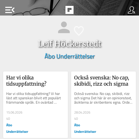
menu_open
Leif Höckerstedt
Åbo Underrättelser
Har vi olika 
Också svenska: No cap, 
tidsuppfattning?
skibidi, rizz och sigma
Har vi olika tidsuppfattning? Vi har 
Också svenska: No cap, skibidi, rizz 
läst att spanskan blivit ett populärt 
och sigma Det här är en opinionstext, 
främmande språk. En oväntad 
åsikterna är skribentens egna. Ordet 
stötesten är verbböjningen. Det här...
skibidi väckte min nyfikenhet...
15.06.2026
28.04.2026
40
40
Åbo
Åbo
Underrättelser
Underrättelser