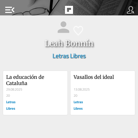
menu_open
Leah Bonnín
Letras Libres
La educación de 
Vasallos del ideal
Cataluña
29.08.2025
13.08.2025
20
20
Letras
Letras
Libres
Libres