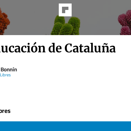
ducación de Cataluña
 Bonnín
 Libres
bres