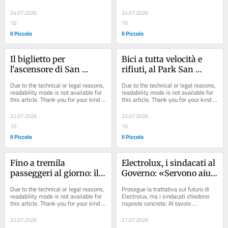
understanding.
understanding.
24.07.2026
24.07.2026
10
10
Il Piccolo
Il Piccolo
Il biglietto per 
Bici a tutta velocità e 
l'ascensore di San 
rifiuti, al Park San 
Giusto stuzzica il 
Giusto cresce 
Due to the technical or legal reasons, 
Due to the technical or legal reasons, 
gestore ma frena il 
l’insofferenza dei 
readability mode is not available for 
readability mode is not available for 
this article. Thank you for your kind 
this article. Thank you for your kind 
Comune di Trieste
proprietari di posti auto
understanding.
understanding.
22.07.2026
22.07.2026
10
10
Il Piccolo
Il Piccolo
Fino a tremila 
Electrolux, i sindacati al 
passeggeri al giorno: il 
Governo: «Servono aiuti 
boom inatteso degli 
e meno costi energetici 
Due to the technical or legal reasons, 
Prosegue la trattativa sul futuro di 
ascensori di Park San 
per salvare i posti di 
readability mode is not available for 
Electrolux, ma i sindacati chiedono 
this article. Thank you for your kind 
risposte concrete. Al tavolo 
Giusto
lavoro»
understanding.
convocato dopo oltre due mesi di 
vertenza, Fim...
22.07.2026
21.07.2026