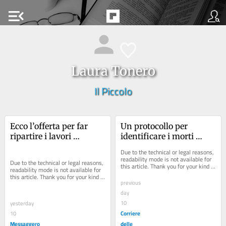
menu_open
Laura Tonero
Il Piccolo
Ecco l’offerta per far 
Un protocollo per 
ripartire i lavori 
identificare i morti 
all’ospedale di Cattinara
ancora senza nome, in 
Due to the technical or legal reasons, 
Fvg 13 corpi in attesa di 
readability mode is not available for 
Due to the technical or legal reasons, 
this article. Thank you for your kind 
identità
readability mode is not available for 
understanding.
this article. Thank you for your kind 
previous
understanding.
day
10
yesterday
Corriere
10
Messaggero
delle