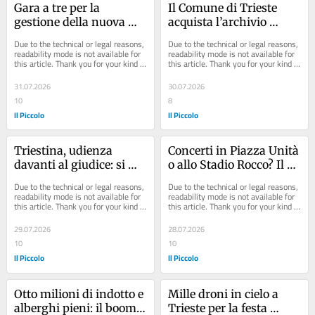
Gara a tre per la 
Il Comune di Trieste 
gestione della nuova 
acquista l’archivio 
Cittadella dello sport di 
Levier: presto una 
Due to the technical or legal reasons, 
Due to the technical or legal reasons, 
Barcola
mostra al museo 
readability mode is not available for 
readability mode is not available for 
this article. Thank you for your kind 
this article. Thank you for your kind 
Sartorio
understanding.
understanding.
31.07.2026
30.07.2026
10
8
Il Piccolo
Il Piccolo
Triestina, udienza 
Concerti in Piazza Unità 
davanti al giudice: si 
o allo Stadio Rocco? Il 
attende la decisione 
dibattito a Trieste tra 
Due to the technical or legal reasons, 
Due to the technical or legal reasons, 
sulle misure protettive
locali e vocazione 
readability mode is not available for 
readability mode is not available for 
this article. Thank you for your kind 
this article. Thank you for your kind 
turistica
understanding.
understanding.
29.07.2026
28.07.2026
10
10
Il Piccolo
Il Piccolo
Otto milioni di indotto e 
Mille droni in cielo a 
alberghi pieni: il boom 
Trieste per la festa 