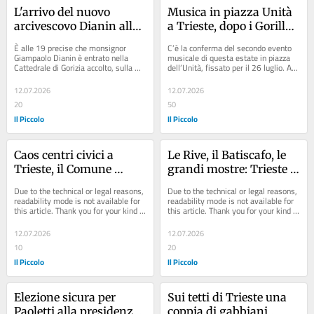
L'arrivo del nuovo 
Musica in piazza Unità 
arcivescovo Dianin alla 
a Trieste, dopo i Gorillaz 
cattedrale di Gorizia: il 
arrivano gli Eiffel 65
È alle 19 precise che monsignor 
C’è la conferma del secondo evento 
saluto interforze
Giampaolo Dianin è entrato nella 
musicale di questa estate in piazza 
Cattedrale di Gorizia accolto, sulla 
dell’Unità, fissato per il 26 luglio. A 
porta della chiesa, dal sindaco 
far scatenare il pubblico quella...
Rodolfo...
12.07.2026
12.07.2026
20
50
Il Piccolo
Il Piccolo
Caos centri civici a 
Le Rive, il Batiscafo, le 
Trieste, il Comune 
grandi mostre: Trieste 
arruola dipendenti 
dà l’addio a Giorgio 
Due to the technical or legal reasons, 
Due to the technical or legal reasons, 
"volontari": scoppia la 
Rossi, assessore 
readability mode is not available for 
readability mode is not available for 
this article. Thank you for your kind 
this article. Thank you for your kind 
rivolta della Uil
visionario
understanding.
understanding.
12.07.2026
12.07.2026
10
20
Il Piccolo
Il Piccolo
Elezione sicura per 
Sui tetti di Trieste una 
Paoletti alla presidenza 
coppia di gabbiani 