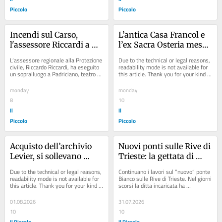
Piccolo
Piccolo
Incendi sul Carso, 
L’antica Casa Francol e 
l'assessore Riccardi a 
l’ex Sacra Osteria messi 
Padriciano: "Situazione 
all’asta dal Comune di 
L’assessore regionale alla Protezione 
Due to the technical or legal reasons, 
sotto controllo ma 
Trieste
civile, Riccardo Riccardi, ha eseguito 
readability mode is not available for 
un sopralluogo a Padriciano, teatro da 
this article. Thank you for your kind 
l'attenzione resta alta"
sabato di un violento incendio...
understanding.
monday
monday
8
10
Il
Il
Piccolo
Piccolo
Acquisto dell’archivio 
Nuovi ponti sulle Rive di 
Levier, si sollevano 
Trieste: la gettata di 
dubbi sulla spesa 
cemento
Due to the technical or legal reasons, 
Continuano i lavori sul “nuovo” ponte 
sostenuta dal Comune 
readability mode is not available for 
Bianco sulle Rive di Trieste. Nel giorni 
this article. Thank you for your kind 
scorsi la ditta incaricata ha 
di Trieste
understanding.
consegnato e posato lungo le Rive...
01.08.2026
31.07.2026
10
10
Il Piccolo
Il Piccolo