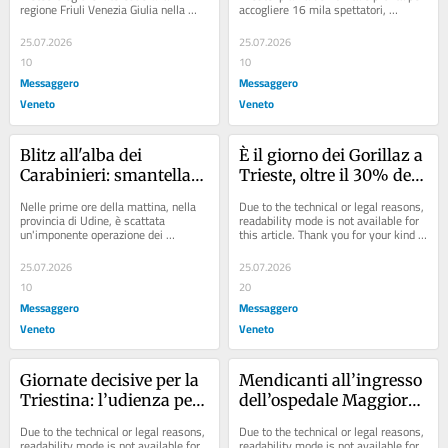
regione Friuli Venezia Giulia nella 
accogliere 16 mila spettatori, 
mareggiate
giornata di domenica 26 luglio 
nell’unica data nel Nord Italia...
2026....
25.07.2026
25.07.2026
10
10
Messaggero
Messaggero
Veneto
Veneto
Blitz all'alba dei 
È il giorno dei Gorillaz a 
Carabinieri: smantellata 
Trieste, oltre il 30% dei 
la banda che rubava ai 
fan arriva dall’estero: il 
Nelle prime ore della mattina, nella 
Due to the technical or legal reasons, 
vigili del fuoco e nei 
piano per viabilità e 
provincia di Udine, è scattata 
readability mode is not available for 
un'imponente operazione dei 
this article. Thank you for your kind 
cimiteri, 5 arresti
parcheggi
Carabinieri appartenenti alle Sezioni 
understanding.
Operative...
25.07.2026
25.07.2026
10
20
Messaggero
Messaggero
Veneto
Veneto
Giornate decisive per la 
Mendicanti all’ingresso 
Triestina: l’udienza per 
dell’ospedale Maggiore 
evitare il crac, tra stadi 
di Trieste: Asugi li fa 
Due to the technical or legal reasons, 
Due to the technical or legal reasons, 
in forse e calciomercato 
allontanare
readability mode is not available for 
readability mode is not available for 