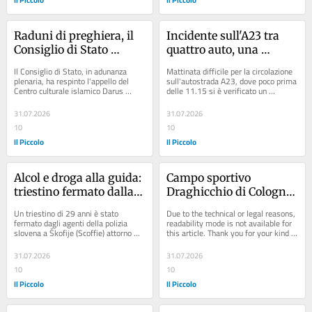
Raduni di preghiera, il 
Incidente sull'A23 tra 
Consiglio di Stato 
quattro auto, una 
respinge l’appello del 
prende fuoco: traffico in 
Il Consiglio di Stato, in adunanza 
Mattinata difficile per la circolazione 
centro islamico Darus 
tilt verso Udine Sud
plenaria, ha respinto l'appello del 
sull'autostrada A23, dove poco prima 
Centro culturale islamico Darus 
delle 11.15 si è verificato un 
contro il Comune di 
Salaat contro il Comune di...
tamponamento che ha coinvolto...
Monfalcone
31.07.2026
31.07.2026
10
10
Il Piccolo
Il Piccolo
Alcol e droga alla guida: 
Campo sportivo 
triestino fermato dalla 
Draghicchio di Cologna 
polizia slovena a Scoffie
aggiudicato per nove 
Un triestino di 29 anni è stato 
Due to the technical or legal reasons, 
anni
fermato dagli agenti della polizia 
readability mode is not available for 
slovena a Škofije (Scoffie) attorno 
this article. Thank you for your kind 
all’1.20 del mattino: sottoposto...
understanding.
31.07.2026
31.07.2026
10
10
Il Piccolo
Il Piccolo