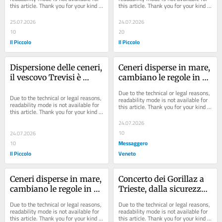
this article. Thank you for your kind 
this article. Thank you for your kind 
bloccato
understanding.
understanding.
25.07.2026
24.07.2026
10
20
Il Piccolo
Il Piccolo
Dispersione delle ceneri, 
Ceneri disperse in mare, 
il vescovo Trevisi è 
cambiano le regole in 
contrario: «Né in mare 
Fvg: diventa 
Due to the technical or legal reasons, 
né a terra o in casa»
obbligatorio il consenso 
Due to the technical or legal reasons, 
readability mode is not available for 
readability mode is not available for 
this article. Thank you for your kind 
scritto
this article. Thank you for your kind 
understanding.
understanding.
24.07.2026
10
24.07.2026
Messaggero
10
Il Piccolo
Veneto
Ceneri disperse in mare, 
Concerto dei Gorillaz a 
cambiano le regole in 
Trieste, dalla sicurezza 
Fvg: diventa 
alla viabilità: ecco le 
Due to the technical or legal reasons, 
Due to the technical or legal reasons, 
obbligatorio il consenso 
regole e i suggerimenti
readability mode is not available for 
readability mode is not available for 
this article. Thank you for your kind 
this article. Thank you for your kind 
scritto