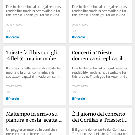
dei concerti in piazza 
dell’estate
Due to the technical or legal reasons, 
Due to the technical or legal reasons, 
Unità a Trieste
readability mode is not available for 
readability mode is not available for 
this article. Thank you for your kind 
this article. Thank you for your kind 
understanding.
understanding.
27.07.2026
26.07.2026
10
10
Il Piccolo
Il Piccolo
Trieste fa il bis con gli 
Concerti a Trieste, 
Eiffel 65, ma incombe 
domenica si replica: il 
l’allerta meteo
meteo non fermerà gli 
Il successo della serata di sabato ha 
Due to the technical or legal reasons, 
Eiffel 65
inebriato la città, con migliaia di 
readability mode is not available for 
spettatori capaci di invadere il centro 
this article. Thank you for your kind 
già dal mattino, in attesa del...
understanding.
26.07.2026
25.07.2026
10
10
Il Piccolo
Il Piccolo
Maltempo in arrivo su 
È il giorno del concerto 
pianura e costa: scatta 
dei Gorillaz a Trieste: le 
l'allerta giallo in Fvg per 
Rive chiuse dalle 13, i 
Un peggioramento delle condizioni 
È il giorno del concerto dei Gorillaz a 
rovesci intensi e 
varchi aprono alle 17
meteorologiche interesserà la 
Trieste: piazza dell’Unità è pronta per 