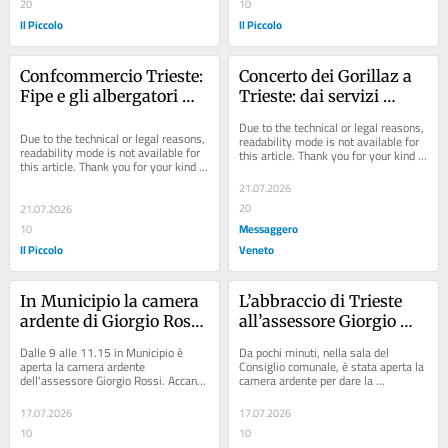
20
10
Il Piccolo
Il Piccolo
Confcommercio Trieste: 
Concerto dei Gorillaz a 
Fipe e gli albergatori 
Trieste: dai servizi 
con Lonza e Giudici, 
navetta ai divieti, tutto 
Due to the technical or legal reasons, 
ecco tutti i componenti 
quello che c’è da sapere
Due to the technical or legal reasons, 
readability mode is not available for 
readability mode is not available for 
this article. Thank you for your kind 
della giunta
this article. Thank you for your kind 
understanding.
understanding.
21.07.2026
20
21.07.2026
Messaggero
10
Il Piccolo
Veneto
In Municipio la camera 
L’abbraccio di Trieste 
ardente di Giorgio Rossi: 
all’assessore Giorgio 
le immagini più belle
Rossi: fila fuori la 
Dalle 9 alle 11.15 in Municipio è 
Da pochi minuti, nella sala del 
camera ardente in 
aperta la camera ardente 
Consiglio comunale, è stata aperta la 
dell'assessore Giorgio Rossi. Accanto 
camera ardente per dare la 
Municipio
al feretro c'e il figlio Alessandro. Il 
possibilità ai cittadini e alle autorità 
primo a...
di...
17.07.2026
17.07.2026
10
10