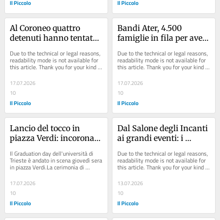
Il Piccolo
Il Piccolo
Al Coroneo quattro 
Bandi Ater, 4.500 
detenuti hanno tentato 
famiglie in fila per avere 
il suicidio in due mesi
un alloggio
Due to the technical or legal reasons, 
Due to the technical or legal reasons, 
readability mode is not available for 
readability mode is not available for 
this article. Thank you for your kind 
this article. Thank you for your kind 
understanding.
understanding.
17.07.2026
17.07.2026
10
10
Il Piccolo
Il Piccolo
Lancio del tocco in 
Dal Salone degli Incanti 
piazza Verdi: incoronati 
ai grandi eventi: i 
187 dottori di ricerca
progetti lasciati in 
Il Graduation day dell'università di 
Due to the technical or legal reasons, 
eredità dall’assessore 
Trieste è andato in scena giovedì sera 
readability mode is not available for 
in piazza Verdi.La cerimonia di 
this article. Thank you for your kind 
Rossi per Trieste
proclamazione ufficiale dei 187...
understanding.
17.07.2026
13.07.2026
10
10
Il Piccolo
Il Piccolo