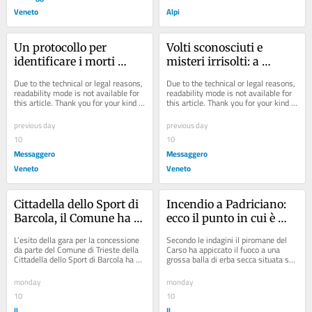
Veneto
Alpi
Un protocollo per 
Volti sconosciuti e 
identificare i morti 
misteri irrisolti: a 
ancora senza nome, in 
Trieste cinque casi di 
Due to the technical or legal reasons, 
Due to the technical or legal reasons, 
Fvg 13 corpi in attesa di 
corpi non identificati, 
readability mode is not available for 
readability mode is not available for 
this article. Thank you for your kind 
this article. Thank you for your kind 
identità
c'è anche un presunto 
understanding.
understanding.
omicidio
previous day
previous day
10
10
Messaggero
Messaggero
Veneto
Veneto
Cittadella dello Sport di 
Incendio a Padriciano: 
Barcola, il Comune ha 
ecco il punto in cui è 
individuato chi la 
divampato il rogo
L’esito della gara per la concessione 
Secondo le indagini il piromane del 
gestirà
da parte del Comune di Trieste della 
Carso ha appiccato il fuoco a una 
Cittadella dello Sport di Barcola ha 
grossa balla di erba secca situata su 
assegnato il primo posto in...
un terreno. È in prossimità di un...
monday
monday
10
10
Il
Il