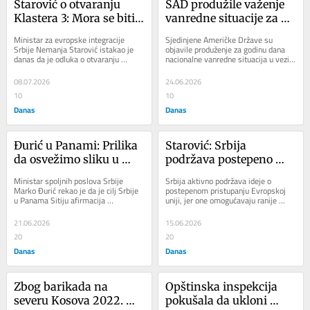
Starović o otvaranju 
SAD produžile važenje 
Klastera 3: Mora se biti 
vanredne situacije za 
realan i razumeti važna 
Balkan zbog pretnje 
Ministar za evropske integracije 
Sjedinjene Američke Države su 
stvar
miru
Srbije Nemanja Starović istakao je 
objavile produženje za godinu dana 
danas da je odluka o otvaranju 
nacionalne vanredne situacija u vezi 
Klastera 3 u pregovaračkom procesu 
sa Zapadnim Balkanom, nakon 26. 
o člansvtu...
juna 2026....
08.07.2026
24.06.2026
10
10
Danas
Danas
Đurić u Panami: Prilika 
Starović: Srbija 
da osvežimo sliku u 
podržava postepeno 
našoj zemlji
pridruživanje EU
Ministar spoljnih poslova Srbije 
Srbija aktivno podržava ideje o 
Marko Đurić rekao je da je cilj Srbije 
postepenom pristupanju Evropskoj 
u Panama Sitiju afirmacija 
uniji, jer one omogućavaju ranije 
bilateralnih odnosa sa zemljama u 
koristi za građane i privredu, uz 
tom delu sveta,...
jasno...
21.06.2026
15.06.2026
20
20
Danas
Danas
Zbog barikada na 
Opštinska inspekcija 
severu Kosova 2022. 
pokušala da ukloni 