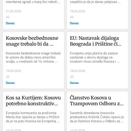
stambenoj zgradi u kojoj živi nekoliko 
saopštio je da je danas potpisao 
srpskih porodica. Do upada je došlo...
osnivanje Radne grupe koja će...
31.05.2026
19.05.2026
20
20
Danas
Danas
Kosovske bezbednosne 
EU: Nastavak dijaloga 
snage trebalo bi da 
Beograda i Prištine čim 
dobiju novo američko 
dozvole okolnosti
Kosovske bezbednosne snage trebalo 
Evropska unija planira da sazove 
oružje
bi uskoro da dobiju novo američko 
sastanak u okviru dijaloga na 
oružje, u vrednosti od 14 miliona 
visokom nivou između Kosova i 
dolara. Stejt department je već 
Srbije čim okolnosti dozvole, prenosi 
obavestio...
Kosova pres....
19.05.2026
18.05.2026
20
20
Danas
Danas
Kos sa Kurtijem: Kosovu 
Članstvo Kosova u 
potrebno konstruktivno 
Trampovom Odboru za 
angažovanje u dijalogu 
mir dovelo do razdora 
Evropska komesarka za proširenje 
Savetnik donedavne kosovske 
sa Srbijom
između Kurtija i 
Marta Kos izjavila je danas u Prištini 
predsednice Krešnik Čolaku izjavio je 
da je na putu Kosova ka Evropskoj 
da je članstvo Kosova u Odboru za 
Osmani?
uniji potrebno konstruktivno 
mir bio ključni trenutak koji je doveo 
angažovanje...
do...
15.05.2026
12.05.2026