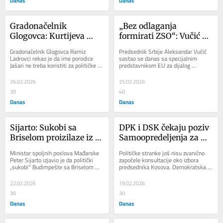
Danas
Danas
Gradonačelnik 
„Bez odlaganja 
Glogovca: Kurtijeva 
formirati ZSO“: Vučić 
ponuda porodici Jašari 
nakon sastanka sa 
Gradonačelnik Glogovca Ramiz 
Predsednik Srbije Aleksandar Vučić 
ne izgleda iskreno
Sorensenom
Ladrovci rekao je da ime porodice 
sastao se danas sa specijalnim 
Jašari ne treba koristiti za političke 
predstavnikom EU za dijalog 
interese i da poštovanje prema njima 
Beograda i Prištine Peterom 
treba...
Sorensenom sa kojim je...
26.02.2026
25.02.2026
30
40
Danas
Danas
Sijarto: Sukobi sa 
DPK i DSK čekaju poziv 
Briselom proizilaze iz 
Samoopredeljenja za 
odbrane nacionalnog 
konsultacije o izboru 
Ministar spoljnih poslova Mađarske 
Političke stranke još nisu zvanično 
interesa Mađarske 
predsednika Kosova
Peter Sijarto izjavio je da politički 
započele konsultacije oko izbora 
„sukobi“ Budimpešte sa Briselom 
predsednika Kosova. Demokratska 
(VIDEO)
proističu iz, kako kaže, dosledne...
partija Kosova traži dogovor i 
politički...
22.02.2026
19.02.2026
30
30
Danas
Danas