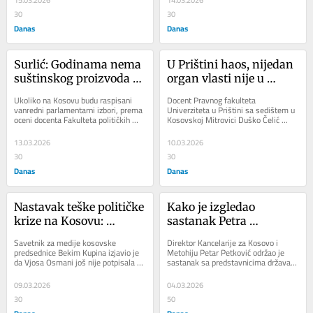
15.03.2026
14.03.2026
30
30
Danas
Danas
Surlić: Godinama nema 
U Prištini haos, nijedan 
suštinskog proizvoda 
organ vlasti nije u 
dijaloga Beograda i 
punom mandatu
Ukoliko na Kosovu budu raspisani 
Docent Pravnog fakulteta 
Prištine
vanredni parlamentarni izbori, prema 
Univerziteta u Prištini sa sedištem u 
oceni docenta Fakulteta političkih 
Kosovskoj Mitrovici Duško Čelić 
nauka u Beogradu Stefana Surlića, to 
izjavio je za Kosovo onlajn da je u 
će...
Prištini...
13.03.2026
10.03.2026
30
30
Danas
Danas
Nastavak teške političke 
Kako je izgledao 
krize na Kosovu: 
sastanak Petra 
Osmani još nije potpisla 
Petkovića sa 
Savetnik za medije kosovske 
Direktor Kancelarije za Kosovo i 
dekret o datumu novih 
predstavnicima EU?
predsednice Bekim Kupina izjavio je 
Metohiju Petar Petković održao je 
da Vjosa Osmani još nije potpisala 
sastanak sa predstavnicima država 
izbora
dekret o datumu izbora, navodeći da 
članica EU i evropskih institucija u 
čeka odluku...
Briselu...
09.03.2026
04.03.2026
30
50