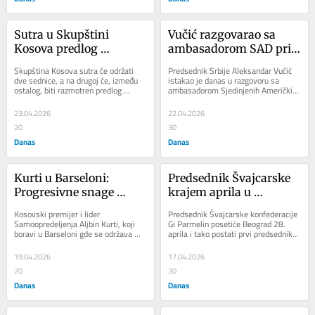
Sutra u Skupštini 
Vučić razgovarao sa 
Kosova predlog 
ambasadorom SAD pri 
rezolucije o albanskoj 
NATO
Skupština Kosova sutra će održati 
Predsednik Srbije Aleksandar Vučić 
zajednici u Preševu, 
dve sednice, a na drugoj će, između 
istakao je danas u razgovoru sa 
ostalog, biti razmotren predlog 
ambasadorom Sjedinjenih Američkih 
Medveđi i Bujanovcu
rezolucije o unapređenju 
Država pri Natou Metjuom Vitakerom 
institucionalne...
da je za...
23.04.2026
22.04.2026
20
30
Danas
Danas
Kurti u Barseloni: 
Predsednik Švajcarske 
Progresivne snage 
krajem aprila u 
ujedinjenije nego ikada
istorijskoj poseti Srbiji
Kosovski premijer i lider 
Predsednik Švajcarske konfederacije 
Samoopredeljenja Aljbin Kurti, koji 
Gi Parmelin posetiće Beograd 28. 
boravi u Barseloni gde se održava 
aprila i tako postati prvi predsednik 
svetski kongres socijaldemokrata i 
koji će posetiti Srbiju od kada je ta...
progresivnih...
19.04.2026
17.04.2026
20
30
Danas
Danas