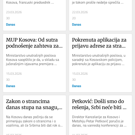
Kosova, francuski predsednik 
je tokom prošle nedelje sprečila 
Emanuel Makron i nemački kancelar 
ulazak 50 tona nebezbedne hrane na 
Fridrih Merc...
makedonsko...
23.03.2026
22.03.2026
30
20
Danas
Danas
MUP Kosova: Od sutra 
Pokrenuta aplikacija za 
podnošenje zahteva za 
prijavu adrese za strane 
prijavu boravka i adrese
državljane koji posećuju 
Ministarstvo unutrašnjih poslova 
Ministarstvo unutrašnjih poslova, u 
Kosovo
Kosova saopštilo je da, u skladu sa 
saradnji sa Kosovskom policijom, 
jučerašnjim izjavama premijera 
pokrenulo je aplikaciju za prijavu 
Aljbina Kurtija i specijalnog 
adrese za strane državljane koji ulaze 
predstavnika EU...
na...
15.03.2026
15.03.2026
30
30
Danas
Danas
Zakon o strancima 
Petković: Došli smo do 
danas stupa na snagu, 
rešenja, Srbi neće biti 
Srbi treba da dobiju 
stranci u svojim 
Na Kosovu danas počinju da se 
Direktor Kancelarije za Kosovo i 
boravišne dozvole
domovima i 
primenjuju zakoni o strancima i o 
Metohiju Petar Petković poručio je 
vozilima, ali će Srbima biti dat rok od 
danas, na vanredoj konferenciji za 
institucijama
tri meseca za dobijanje prištinskih...
štampu, da se došlo do rešenja oko 
Zakona...