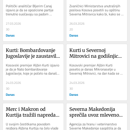
Kosovu građani glasaju 
Mitrovici pratili proces 
Politički analitičar Bljerim Canaj 
Zvaničnici Ministarstva unutrašnjih 
za Kurtija: On nije 
podnošenja zahteva za 
izjavio je da se opozicione partije 
poslova Kosova posetili su opštinu 
trenutno suočavaju sa padom 
Severna Mitrovica kako bi, kako se 
vanzemaljac…
boravišne dozvole
podrške, pozivajući se na najnovija...
navodi u saopštenju, pratili proces...
27.03.2026
26.03.2026
30
20
Danas
Danas
Kurti: Bombardovanje 
Kurti u Severnoj 
Jugoslavije je zaustavilo 
Mitrovici na godišnjicu 
genocid na Kosovu
početka Nato 
Kosovski premijer Aljbin Kurti izjavio 
Kosovski premijer Aljbin Kurti 
bombardovanja SRJ
je da je Nato bombardovanje 
posetio je danas Mikronaselje u 
Jugoslavije, koje je počelo na današnji 
Severnoj Mitrovici, na dan kada se u 
dan pre 27 godina, zaustavilo 
tom gradu Srbi sećaju početka Nato 
„genocid...
bombardovanja...
24.03.2026
24.03.2026
30
30
Danas
Danas
Merc i Makron od 
Severna Makedonija 
Kurtija tražili napredak 
sprečila uvoz mlevenog 
u dijalogu sa Srbijom
mesa iz Paragvaja i 
U svojim čestitkama povodom 
Agencija za hranu i veterinarstvo 
oraha iz Kazahstana
reizbora Aljbina Kurtija na čelo vlade 
Severne Makedonije saopštila je da 