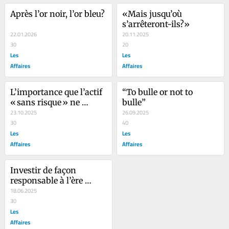
Après l’or noir, l’or bleu?
«Mais jusqu’où 
s’arrêteront-ils?» 
22.01.2026
20.11.2025
30
20
Les
Les
Affaires
Affaires
L’importance que l’actif 
“To bulle or not to 
« sans risque » ne 
bulle” 
devienne pas trop risqué
23.10.2025
26.09.2025
30
40
Les
Les
Affaires
Affaires
Investir de façon 
responsable à l’ère 
Trump 2.0
18.06.2025
30
Les
Affaires