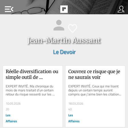
menu_open
Jean-Martin Aussant
Le Devoir
Réelle diversification ou 
Couvrez ce risque que je 
simple outil de 
ne saurais voir
marketing?
EXPERT INVITÉ. Ma chronique du 
EXPERT INVITÉ. Ceux qui me lisent 
mois de mars traitait d’un certain 
depuis un certain temps auront 
retour du risque ressenti sur les 
compris que j’aime bien les citations. 
marchés et l’importance répétée de 
Le titre de cette chronique adapte 
bien...
une...
10.05.2026
18.03.2026
20
40
Les
Les
Affaires
Affaires