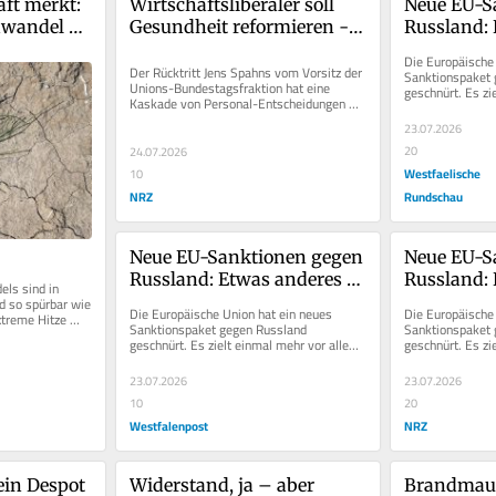
ft merkt: 
Wirtschaftsliberaler soll 
Neue EU-S
wandel 
Gesundheit reformieren - 
Russland: 
was 
das lässt nichts Gutes 
bereitet d
Die Europäische 
ahnen
Probleme
Der Rücktritt Jens Spahns vom Vorsitz der 
Sanktionspaket 
Unions-Bundestagsfraktion hat eine 
geschnürt. Es zi
Kaskade von Personal-Entscheidungen 
auf den russisch
ausgelöst. Bundeskanzler Friedrich...
23.07.2026
20
24.07.2026
Westfaelische
10
NRZ
Rundschau
Neue EU-Sanktionen gegen 
Neue EU-S
Russland: Etwas anderes 
Russland: 
ls sind in 
bereitet dem Kreml 
bereitet d
d so spürbar wie 
Die Europäische Union hat ein neues 
Die Europäische 
treme Hitze 
Probleme
Probleme
Sanktionspaket gegen Russland 
Sanktionspaket 
altende...
geschnürt. Es zielt einmal mehr vor allem 
geschnürt. Es zi
auf den russischen Finanz- und...
auf den russisch
23.07.2026
23.07.2026
10
20
Westfalenpost
NRZ
in Despot 
Widerstand, ja – aber 
Brandmaue