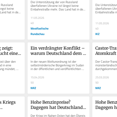
Die Unterstützung der von Russland 
 Russland 
Die Unterstützun
überfallenen Ukraine ist längst keine 
ngst keine 
überfallenen Ukra
Einbahnstraße mehr. Das Land hat in den 
and hat in den 
Einbahnstraße me
vergangenen vier Jahren eine...
ne...
vergangenen vier
11.05.2026
40
11.05.2026
Westfaelische
40
Rundschau
IKZ
zeigt: 
Ein verdrängter Konflikt – 
Castor-Tra
cht eine 
warum Deutschland dem 
Atomkraft i
ewende
Sudan helfen muss
energiepol
st über den 
In der neuen Weltunordnung ist der 
Der Castor-Transp
 in eine 
selbstmörderische Bürgerkrieg im Sudan 
münsterländische
ung mündet, 
in der öffentlichen und veröffentlichten 
durchgekommen. 
Wahrnehmung nur eine Randnotiz....
waren im Einsatz
15.04.2026
25.03.2026
50
50
NRZ
NRZ
 Kriegs 
Hohe Benzinpreise? 
Hohe Benzi
Dagegen hat Deutschland 
Dagegen h
tin
mehrere Hebel in der Hand
mehrere H
Der Krieg im Nahen Osten hat den Ölpreis 