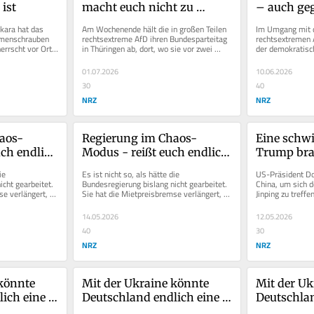
 ist
macht euch nicht zu 
– auch geg
Steigbügelhaltern der AfD
migrantisc
kara hat das 
Am Wochenende hält die in großen Teilen 
Im Umgang mit de
Rechtsext
menschrauben 
rechtsextreme AfD ihren Bundesparteitag 
rechtsextremen 
rrscht vor Ort 
in Thüringen ab, dort, wo sie vor zwei 
der demokratisch
n den...
Jahren ihr bislang bestes...
keine Zusammenar
01.07.2026
10.06.2026
30
40
NRZ
NRZ
aos-
Regierung im Chaos-
Eine schwie
ch endlich 
Modus - reißt euch endlich 
Trump brau
zusammen!
eine Fähigk
e 
Es ist nicht so, als hätte die 
US-Präsident Don
hat
cht gearbeitet. 
Bundesregierung bislang nicht gearbeitet. 
China, um sich d
e verlängert, 
Sie hat die Mietpreisbremse verlängert, 
Jinping zu treffe
g neue...
mit der Turbo-Abschreibung neue...
der US-amerikan
14.05.2026
12.05.2026
40
30
NRZ
NRZ
könnte 
Mit der Ukraine könnte 
Mit der Uk
ich eine 
Deutschland endlich eine 
Deutschlan
Lücke schließen
Lücke schl