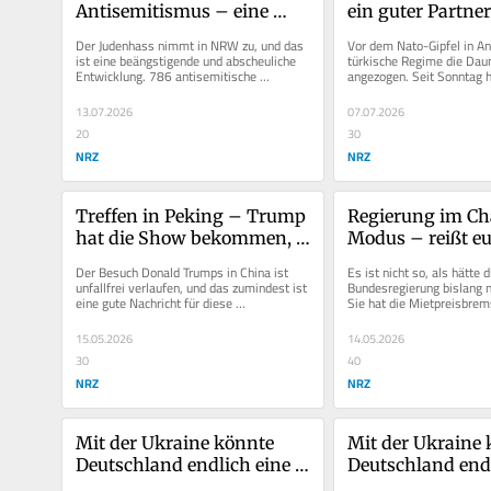
Antisemitismus – eine 
ein guter Partner
abscheuliche Entwicklung
Der Judenhass nimmt in NRW zu, und das 
Vor dem Nato-Gipfel in An
ist eine beängstigende und abscheuliche 
türkische Regime die Dau
Entwicklung. 786 antisemitische 
angezogen. Seit Sonntag he
Straftaten in einem Jahr, das sind...
ein Versammlungsverbot. I
13.07.2026
07.07.2026
20
30
NRZ
NRZ
Treffen in Peking – Trump 
Regierung im Ch
hat die Show bekommen, 
Modus – reißt eu
Xi hat gewonnen
zusammen!
Der Besuch Donald Trumps in China ist 
Es ist nicht so, als hätte di
unfallfrei verlaufen, und das zumindest ist 
Bundesregierung bislang ni
eine gute Nachricht für diese 
Sie hat die Mietpreisbrems
krisengeschüttelte Welt. Der...
mit der Turbo-Abschreibun
15.05.2026
14.05.2026
30
40
NRZ
NRZ
Mit der Ukraine könnte 
Mit der Ukraine 
Deutschland endlich eine 
Deutschland endl
Lücke schließen
Lücke schließen