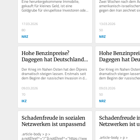
Instrument
Eine heruntergekommene Immobilie, 
Zwei Wochen nach dem A
gekauft für kleines Geld, ist eine 
amerikanisch-israelischen
Goldgrube für skrupellose Investoren oder 
gegen den Iran zeichnet sic
für niederländische...
allmähliches Ende des Waf
17.03.2026
13.03.2026
80
50
NRZ
NRZ
Hohe Benzinpreise? 
Hohe Benzinpreis
Dagegen hat Deutschland 
Dagegen hat Deu
mehrere Hebel in der Hand
mehrere Hebel i
Der Krieg im Nahen Osten hat den Ölpreis 
Der Krieg im Nahen Osten 
dramatisch steigen lassen. Erstmals seit 
dramatisch steigen lassen.
dem Beginn der russischen Invasion in der 
dem Beginn der russischen 
Ukraine liegt er deutlich...
Ukraine liegt er deutlich...
09.03.2026
09.03.2026
70
50
IKZ
NRZ
Schadenfreude in sozialen 
Schadenfreude in
Netzwerken ist unpassend
Netzwerken ist 
.article-body > p > 
.article-body > p > 
a:not([href^="/"]):not([href^="https://ww