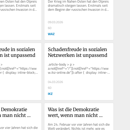
en Osten hat den Ölpreis 
Der Krieg im Nahen Osten hat den Ölpreis 
en lassen. Erstmals seit 
dramatisch steigen lassen. Erstmals seit 
ussischen Invasion in der 
dem Beginn der russischen Invasion in der 
eutlich...
Ukraine liegt er deutlich...
09.03.2026
60
WAZ
ude in sozialen 
Schadenfreude in sozialen 
n ist unpassend
Netzwerken ist unpassend
> 
.article-body > p > 
]):not([href^="https://ww
a:not([href^="/"]):not([href^="https://ww
 {  display: inline-block;  
w.ikz-online.de"])::after {  display: inline-
ight:...
block;  width: 0.8em;  ...
04.03.2026
60
IKZ
e Demokratie 
Was ist die Demokratie 
 man nicht 
wert, wenn man nicht 
ie zu 
bereit ist, sie zu 
Am 24. Februar vor vier Jahren hat sich die 
n?
verteidigen?
r vier Jahren hat sich die 
Welt verändert. Nichts ist mehr, wie es 