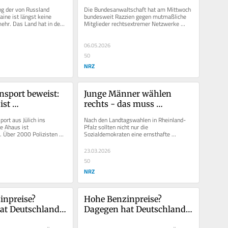
g der von Russland 
Die Bundesanwaltschaft hat am Mittwoch 
ine ist längst keine 
bundesweit Razzien gegen mutmaßliche 
hr. Das Land hat in den 
Mitglieder rechtsextremer Netzwerke 
 Jahren eine...
durchführen lassen. Auch in NRW gab...
06.05.2026
50
NRZ
nsport beweist: 
Junge Männer wählen 
st 
rechts - das muss 
itischer Irrweg
Demokraten alarmieren
ort aus Jülich ins 
Nach den Landtagswahlen in Rheinland-
 Ahaus ist 
Pfalz sollten nicht nur die 
Über 2000 Polizisten 
Sozialdemokraten eine ernsthafte 
, um die Fahrt des...
Manöverkritik unternehmen, die über die 
üblichen...
23.03.2026
50
NRZ
npreise? 
Hohe Benzinpreise? 
at Deutschland 
Dagegen hat Deutschland 
ebel in der Hand
mehrere Hebel in der Hand