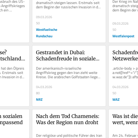
usbruch des US-
Der Krieg im Nah
dramatisch steigen lassen. Erstmals seit 
 Angriffskrieges 
dramatisch steig
dem Beginn der russischen Invasion in der 
h ein 
dem Beginn der r
Ukraine liegt er deutlich...
fengangs ab,...
Ukraine liegt er d
09.03.2026
50
09.03.2026
Westfaelische
50
Rundschau
Westfalenpost
e? 
Gestrandet in Dubai: 
Schadenfre
tschland 
Schadenfreude in sozialen 
Netzwerke
n der Hand
Netzwerken ist unpassend
hat den Ölpreis 
Der amerikanisch-israelische 
.article-body > p 
 Erstmals seit 
Angriffskrieg gegen den Iran zieht weite 
a:not([href^="/"
Invasion in der 
Kreise. Die arabischen Golfstaaten liegen 
w.waz.de"])::after
unter Beschuss, die für die...
width: 0.8em;  he
04.03.2026
04.03.2026
80
50
NRZ
WAZ
 sozialen 
Nach dem Tod Chameneis: 
Was ist di
unpassend
Was der Region nun droht
wert, wenn
bereit ist, s
verteidige
Der religiöse und politische Führer des Iran 
Am 24. Februar vo