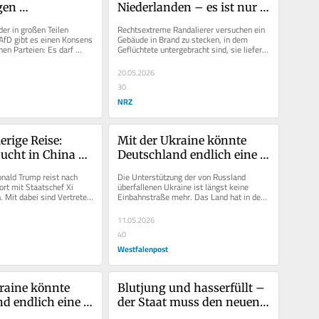
en 
Niederlanden – es ist nur 
hen 
eine Minderheit
r in großen Teilen 
Rechtsextreme Randalierer versuchen ein 
remismus
AfD gibt es einen Konsens 
Gebäude in Brand zu stecken, in dem 
en Parteien: Es darf 
Geflüchtete untergebracht sind, sie liefern 
beit mit Politikern...
sich Straßenschlachten mit...
20.05.2026
30
NRZ
rige Reise: 
Mit der Ukraine könnte 
cht in China 
Deutschland endlich eine 
eit, die er nicht 
Lücke schließen
ald Trump reist nach 
Die Unterstützung der von Russland 
ort mit Staatschef Xi 
überfallenen Ukraine ist längst keine 
n. Mit dabei sind Vertreter 
Einbahnstraße mehr. Das Land hat in den 
ischen...
vergangenen vier Jahren eine...
11.05.2026
40
Westfalenpost
raine könnte 
Blutjung und hasserfüllt – 
d endlich eine 
der Staat muss den neuen 
ießen
Nazis seine Zähne zeigen