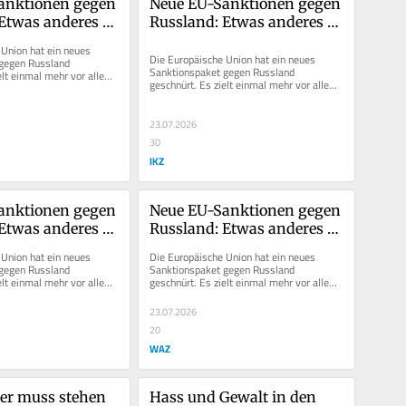
anktionen gegen 
Neue EU-Sanktionen gegen 
Etwas anderes 
Russland: Etwas anderes 
em Kreml 
bereitet dem Kreml 
Union hat ein neues 
Probleme
Die Europäische Union hat ein neues 
gegen Russland 
Sanktionspaket gegen Russland 
elt einmal mehr vor allem 
geschnürt. Es zielt einmal mehr vor allem 
en Finanz- und...
auf den russischen Finanz- und...
23.07.2026
30
IKZ
anktionen gegen 
Neue EU-Sanktionen gegen 
Etwas anderes 
Russland: Etwas anderes 
em Kreml 
bereitet dem Kreml 
Union hat ein neues 
Die Europäische Union hat ein neues 
Probleme
gegen Russland 
Sanktionspaket gegen Russland 
elt einmal mehr vor allem 
geschnürt. Es zielt einmal mehr vor allem 
en Finanz- und...
auf den russischen Finanz- und...
23.07.2026
20
WAZ
r muss stehen 
Hass und Gewalt in den 