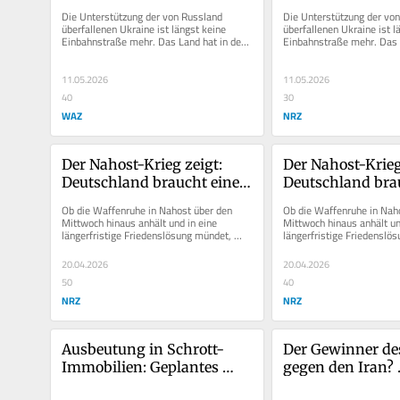
Die Unterstützung der von Russland 
Die Unterstützung der von
überfallenen Ukraine ist längst keine 
überfallenen Ukraine ist lä
Einbahnstraße mehr. Das Land hat in den 
Einbahnstraße mehr. Das L
vergangenen vier Jahren eine...
vergangenen vier Jahren ei
11.05.2026
11.05.2026
40
30
WAZ
NRZ
Der Nahost-Krieg zeigt: 
Der Nahost-Krieg 
Deutschland braucht eine 
Deutschland brau
radikale Energiewende
radikale Energi
Ob die Waffenruhe in Nahost über den 
Ob die Waffenruhe in Naho
Mittwoch hinaus anhält und in eine 
Mittwoch hinaus anhält und
längerfristige Friedenslösung mündet, 
längerfristige Friedenslös
oder ob der...
oder ob der...
20.04.2026
20.04.2026
50
40
NRZ
NRZ
Ausbeutung in Schrott-
Der Gewinner des
Immobilien: Geplantes 
gegen den Iran? 
Gesetz ist ein scharfes 
Ausgerechnet Pu