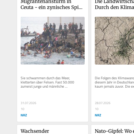
Migrantenansturm in 
Die Landwirtscha
Ceuta - ein zynisches Spiel 
Durch den Klima
mit Menschenleben
verändert sich et
dramatisch
Sie schwammen durch das Meer, 
Die Folgen des Klimawande
kletterten über Felsen. Fast 50.000 
diesem Jahr in Deutschlan
zumeist junge und männliche 
kaum jemals zuvor. Die ex
marokkanische Migranten sollen in den 
Ende Juni und die lang anh
vergangenen...
31.07.2026
28.07.2026
10
10
NRZ
NRZ
Wachsender 
Nato-Gipfel: Wo e