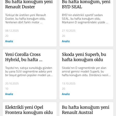
Bu hafta konuğum yeni 
Bu hafta konuğum, yeni 
Renault Duster
BYD SEAL
Türkiye'de üretilen yeni Renault 
BYD'nin elektrikli sportif sedanı 
Duster, bu hafta konuğum oldu. 
SEAL, bu hafta konuğum oldu. 
Yenilenen dört farklı motor 
Markanın D segmentindeki yüzde 
seçeneğiyle kullanıcılarla buluşan 
100 elektrikli sportif sedan modeli 
Duster'ı...
SEAL'i bizde...
08.12.2025
27.10.2025
20
20
Analiz
Analiz
Yeni Corolla Cross 
Skoda yeni Superb, bu 
Hybrid, bu hafta 
hafta konuğum oldu
konuğum oldu
Toyota'nın, satışa sunulduğu günden 
Skoda'nın D segmentinde yer alan 
bu yana SUV segmentine adeta yeni 
amiral gemisi modeli Superb, bu 
bir boyut getiren popüler modeli yeni 
hafta konuğum oldu. Dördüncü nesli 
Corolla Cross Hybrid, bu hafta...
ile Türkiye'de yollarda olan Superb'in 
en...
20.10.2025
13.10.2025
10
20
Analiz
Analiz
Elektrikli yeni Opel 
Bu hafta konuğum yeni 
Frontera konuğum oldu
Renault Austral