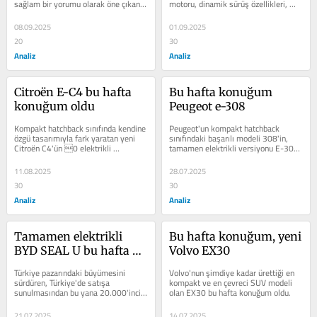
sağlam bir yorumu olarak öne çıkan 
motoru, dinamik sürüş özellikleri, 
yeni SUV modeli Frontera, bu hafta...
geniş iç mekânı,...
08.09.2025
01.09.2025
20
30
Analiz
Analiz
Citroën E-C4 bu hafta 
Bu hafta konuğum 
konuğum oldu
Peugeot e-308
Kompakt hatchback sınıfında kendine 
Peugeot'un kompakt hatchback 
özgü tasarımıyla fark yaratan yeni 
sınıfındaki başarılı modeli 308'in, 
Citroën C4'ün 0 elektrikli 
tamamen elektrikli versiyonu E-308 
versiyonu ë-C4, bu hafta konuğum 
bu hafta konuğum oldu.
oldu....
11.08.2025
28.07.2025
30
30
Analiz
Analiz
Tamamen elektrikli 
Bu hafta konuğum, yeni 
BYD SEAL U bu hafta 
Volvo EX30
konuğum oldu
Türkiye pazarındaki büyümesini 
Volvo'nun şimdiye kadar ürettiği en 
sürdüren, Türkiye'de satışa 
kompakt ve en çevreci SUV modeli 
sunulmasından bu yana 20.000'inci 
olan EX30 bu hafta konuğum oldu.
teslimatını gerçekleştirerek önemli 
bir...
21.07.2025
14.07.2025