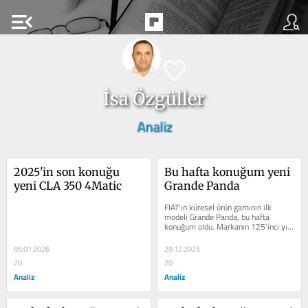
menu_open
İsa Özgüller
Analiz
2025'in son konuğu 
Bu hafta konuğum yeni 
yeni CLA 350 4Matic
Grande Panda
FIAT'ın küresel ürün gamının ilk 
modeli Grande Panda, bu hafta 
konuğum oldu. Markanın 125'inci yıl 
dönümünü kutladığı geçtiğimiz...
05.01.2026
29.12.2025
20
20
Analiz
Analiz