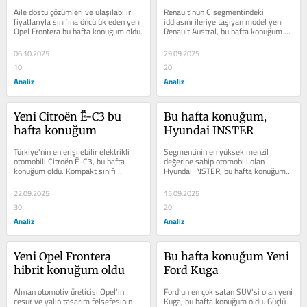
Aile dostu çözümleri ve ulaşılabilir 
Renault'nun C segmentindeki 
fiyatlarıyla sınıfına öncülük eden yeni 
iddiasını ileriye taşıyan model yeni 
Opel Frontera bu hafta konuğum oldu.
Renault Austral, bu hafta konuğum 
oldu. Baştan sona yenilenen ön ve 
arka...
06.10.2025
29.09.2025
10
20
Analiz
Analiz
Yeni Citroën Ë-C3 bu 
Bu hafta konuğum, 
hafta konuğum
Hyundai INSTER
Türkiye'nin en erişilebilir elektrikli 
Segmentinin en yüksek menzil 
otomobili Citroën Ë-C3, bu hafta 
değerine sahip otomobili olan 
konuğum oldu. Kompakt sınıfı 
Hyundai INSTER, bu hafta konuğum 
aratmayan konfor ve segmentinin 
oldu.
üzerinde...
22.09.2025
15.09.2025
30
20
Analiz
Analiz
Yeni Opel Frontera 
Bu hafta konuğum Yeni 
hibrit konuğum oldu
Ford Kuga
Alman otomotiv üreticisi Opel'in 
Ford'un en çok satan SUV'si olan yeni 
cesur ve yalın tasarım felsefesinin 
Kuga, bu hafta konuğum oldu. Güçlü 