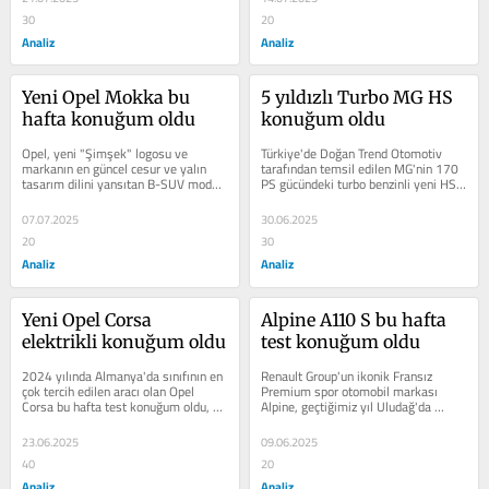
30
20
Analiz
Analiz
Yeni Opel Mokka bu 
5 yıldızlı Turbo MG HS 
hafta konuğum oldu
konuğum oldu
Opel, yeni "Şimşek" logosu ve 
Türkiye'de Doğan Trend Otomotiv 
markanın en güncel cesur ve yalın 
tarafından temsil edilen MG'nin 170 
tasarım dilini yansıtan B-SUV modeli 
PS gücündeki turbo benzinli yeni HS 
yeni Mokka bu hafta konuğum oldu. 
Luxury modeli bu hafta konuğum...
Alman...
07.07.2025
30.06.2025
20
30
Analiz
Analiz
Yeni Opel Corsa 
Alpine A110 S bu hafta 
elektrikli konuğum oldu
test konuğum oldu
2024 yılında Almanya'da sınıfının en 
Renault Group'un ikonik Fransız 
çok tercih edilen aracı olan Opel 
Premium spor otomobil markası 
Corsa bu hafta test konuğum oldu, 
Alpine, geçtiğimiz yıl Uludağ'da 
yenilenen Opel Corsa'yı bizde de...
gerçekleştirilen özel bir basın 
lansmanı ile...
23.06.2025
09.06.2025
40
20
Analiz
Analiz