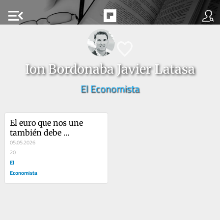
menu_open
Ion Bordonaba Javier Latasa
El Economista
El euro que nos une 
también debe 
protegernos
05.05.2026
20
El
Economista