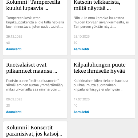
Kolumni| Tampereelta 
Katsoin telkkarista, 
kuului lupaavia 
miltä näyttää 
kirjauutisia
”kymmenen tuntia 
Tampereen keskustan 
Niin kuin oma karaoke kuulostaa 
Tampereen yössä”
kirjakauppakenttä ei ole tällä hetkellä 
muiden korvaan aivan karmealta, ei 
kovin innostava, joten uudet tuulet 
Tampereen yökään näytä 
ovat tervetulleita, kirjoittaa 
televisiossa miltään elämää 
Aamulehden...
suuremmalta...
29.12.2025
29.10.2025
40
30
Aamulehti
Aamulehti
Ruotsalaiset ovat 
Kilpailuhengen puute 
pilkanneet maansa 
tekee ihmiselle hyvää
suurta 
Ruotsin uuden ”kulttuurikaanonin” 
Kaikkinainen kilvoittelu on hauskaa 
kulttuurilistausta, 
silmäileminen auttaa ymmärtämään, 
puuhaa, mutta suoranainen 
miksi ulkomailla saa niin harvoin 
kilpailuhenkisyys ei ole hyvän 
mutta suomalainen voi 
vastakaikua maailmankuuluiksi...
maineensa veroista, kirjoittaa 
oppia siitä paljonkin
Aamulehden toimittaja...
09.09.2025
17.07.2025
20
40
Aamulehti
Aamulehti
Kolumni| Konsertit 
paranisivat, jos katsojat 