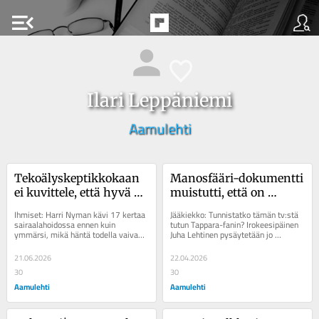
menu_open
Ilari Leppäniemi
Aamulehti
Tekoälyskeptikkokaan 
Manosfääri-dokumentti 
ei kuvittele, että hyvä 
muistutti, että on 
taide syntyy 
etuoikeus olla joistain 
Ihmiset: Harri Nyman kävi 17 kertaa 
Jääkiekko: Tunnistatko tämän tv:stä 
inspiraation 
asioista tyystin pihalla
sairaalahoidossa ennen kuin 
tutun Tappara-fanin? Irokeesipäinen 
ymmärsi, mikä häntä todella vaivasi 
Juha Lehtinen pysäytetään jo 
yliluonnollisesta 
Reportaasi: Punkalaitumen...
kadullakin Ihmiset: Miss plus size 
kosketuksesta
2026...
21.06.2026
22.04.2026
30
30
Aamulehti
Aamulehti