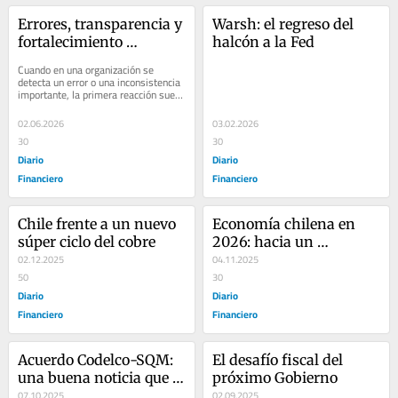
Errores, transparencia y 
Warsh: el regreso del 
fortalecimiento 
halcón a la Fed
institucional
Cuando en una organización se 
detecta un error o una inconsistencia 
importante, la primera reacción suele 
ser de sorpresa y desconcierto frente 
a lo...
02.06.2026
03.02.2026
30
30
Diario
Diario
Financiero
Financiero
Chile frente a un nuevo 
Economía chilena en 
súper ciclo del cobre
2026: hacia un 
02.12.2025
moderado optimismo
04.11.2025
50
30
Diario
Diario
Financiero
Financiero
Acuerdo Codelco-SQM: 
El desafío fiscal del 
una buena noticia que 
próximo Gobierno
desafía a Antofagasta
07.10.2025
02.09.2025