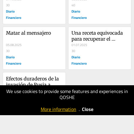
30
40
Diario
Diario
Financiero
Financiero
Matar al mensajero
Una receta equivocada 
para recuperar el 
05.08.2025
crecimiento
01.07.2025
30
30
Diario
Diario
Financiero
Financiero
Efectos duraderos de la 
invasión de Rusia a 
We use cookies to provide some features and experiences in
Ucrania
03.06.2025
QOSHE
40
Diario
More information
.
Close
Financiero