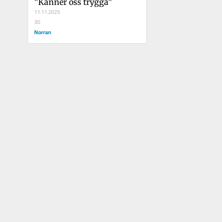
”Känner oss trygga”
11.11.2025
30
Norran