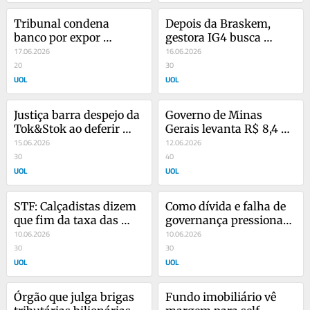
Tribunal condena 
Depois da Braskem, 
banco por expor 
gestora IG4 busca 
ranking de 
17.06.2026
controle da Raízen
16.06.2026
produtividade de 
20
30
funcionários
UOL
UOL
Justiça barra despejo da 
Governo de Minas 
Tok&Stok ao deferir 
Gerais levanta R$ 8,4 bi 
proteção contra 
15.06.2026
com venda de ações da 
12.06.2026
credores
30
Copasa
40
UOL
UOL
STF: Calçadistas dizem 
Como dívida e falha de 
que fim da taxa das 
governança pressionam 
blusinhas tira R$ 2 bi 
10.06.2026
a Aegea, gigante do 
10.06.2026
do setor
30
saneamento
30
UOL
UOL
Órgão que julga brigas 
Fundo imobiliário vê 