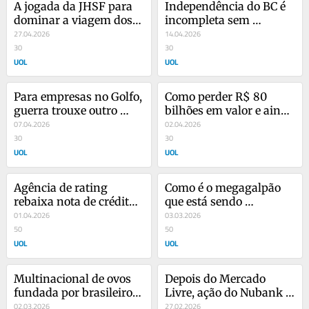
A jogada da JHSF para 
Independência do BC é 
dominar a viagem dos 
incompleta sem 
ultrarricos de SP a 
27.04.2026
autonomia financeira, 
14.04.2026
Miami
30
diz Meirelles
30
UOL
UOL
Para empresas no Golfo, 
Como perder R$ 80 
guerra trouxe outro 
bilhões em valor e ainda 
pesadelo: o preço dos 
07.04.2026
continuar mandando 
02.04.2026
seguros
30
na empresa
30
UOL
UOL
Agência de rating 
Como é o megagalpão 
rebaixa nota de crédito 
que está sendo 
da Aegea, gigante do 
01.04.2026
construído sob medida 
03.03.2026
saneamento
50
para a Shopee
50
UOL
UOL
Multinacional de ovos 
Depois do Mercado 
fundada por brasileiro 
Livre, ação do Nubank 
atrai US$ 1 bi de Wall 
02.03.2026
também apanha no 
27.02.2026