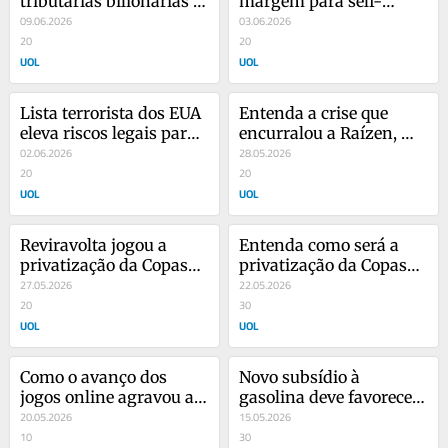
tributárias bilionárias 
margem para self-
entrou na mira do 
09.06.2026
storage crescer e investe 
03.06.2026
Congresso
20
R$ 135 mi
20
UOL
UOL
Lista terrorista dos EUA 
Entenda a crise que 
eleva riscos legais para 
encurralou a Raízen, 
bancos brasileiros
02.06.2026
gigante dos 
28.05.2026
20
combustíveis
20
UOL
UOL
Reviravolta jogou a 
Entenda como será a 
privatização da Copasa 
privatização da Copasa, 
na incerteza, antes da 
27.05.2026
estatal de água e esgoto 
22.05.2026
eleição
20
de MG
30
UOL
UOL
Como o avanço dos 
Novo subsídio à 
jogos online agravou a 
gasolina deve favorecer 
crise da Estrela
20.05.2026
receita da Petrobras, diz 
15.05.2026
10
BTG
30