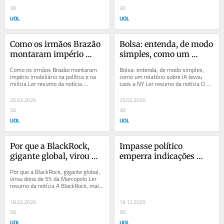
Street
30
pregão de NY
30
UOL
UOL
Como os irmãos Brazão 
Bolsa: entenda, de modo 
montaram império 
simples, como um 
imobiliário na política e 
relatório sobre IA levou 
Como os irmãos Brazão montaram 
Bolsa: entenda, de modo simples, 
na milícia
caos a Nova York
império imobiliário na política e na 
como um relatório sobre IA levou 
milícia Ler resumo da notícia 
caos a NY Ler resumo da notícia O 
Condenados pela Primeira Turma do 
sonho de qualquer analista ou casa 
Supremo...
de análise...
26.02.2026
25.02.2026
50
30
UOL
UOL
Por que a BlackRock, 
Impasse político 
gigante global, virou 
emperra indicações 
dona de 5% da 
para cargos-chave do 
Por que a BlackRock, gigante global, 
Marcopolo
BC e da CVM
virou dona de 5% da Marcopolo Ler 
resumo da notícia A BlackRock, maior 
gestora de capital do mundo, agora 
é...
18.02.2026
16.12.2025
50
50
UOL
UOL