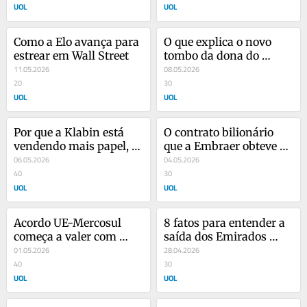
UOL
UOL
Como a Elo avança para 
O que explica o novo 
estrear em Wall Street
tombo da dona do 
11.05.2026
Mercado Livre na 
08.05.2026
20
Nasdaq
30
UOL
UOL
Por que a Klabin está 
O contrato bilionário 
vendendo mais papel, 
que a Embraer obteve 
mas lucrando menos 
06.05.2026
para cargueiro militar 
04.05.2026
em 2026
40
no Golfo
30
UOL
UOL
Acordo UE-Mercosul 
8 fatos para entender a 
começa a valer com 
saída dos Emirados 
incertezas para 
01.05.2026
Árabes da Opep
28.04.2026
empresas
40
30
UOL
UOL