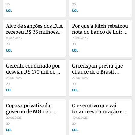
pé em SP
10
Guarulhos
20
UOL
UOL
Alvo de sanções dos EUA 
Por que a Fitch rebaixou 
recebeu R$ 35 milhões 
nota do banco de Edir 
de fraude contra banco
03.07.2026
Macedo, antes da ação 
23.06.2026
20
da PF
30
UOL
UOL
Gerente condenado por 
Greenspan previu que 
desviar R$ 170 mil de 
chance de o Brasil 
empresa para apostas 
23.06.2026
quebrar era de 50/50 nos 
22.06.2026
online
20
anos 1990
30
UOL
UOL
Copasa privatizada: 
O executivo que vai 
governo de MG não 
tocar reestruturação e 
manda, mas pode 
20.06.2026
dividir Raízen em duas 
19.06.2026
barrar o que não quer
30
empresas
30
UOL
UOL