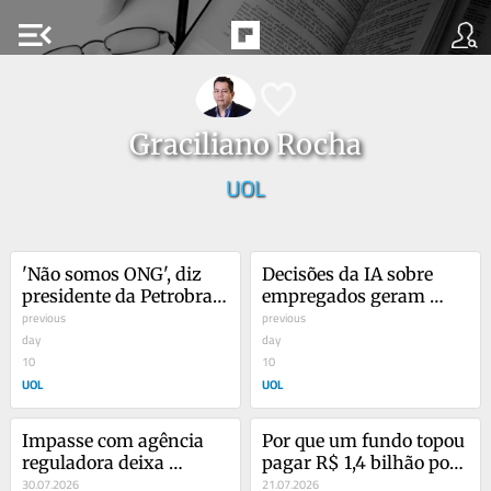
menu_open
Graciliano Rocha
UOL
'Não somos ONG', diz 
Decisões da IA sobre 
presidente da Petrobras 
empregados geram 
sobre preços do gás 
previous
risco de processo para 
previous
natural
day
empresas
day
10
10
UOL
UOL
Impasse com agência 
Por que um fundo topou 
reguladora deixa 
pagar R$ 1,4 bilhão por 
passageiros de ônibus a 
30.07.2026
três galpões em 
21.07.2026