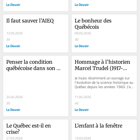
Le Devoir
Le Devoir
Il faut sauver l’AIEQ
Le bonheur des 
Québécois
12.05.2026
09.05.2026
30
30
Le Devoir
Le Devoir
Penser la condition 
Hommage à l’historien 
québécoise dans son 
Marcel Trudel (1917-
universalité
2011)
Je lisais récemment un ouvrage sur 
l’évolution de la science historique au 
Québec depuis les années 1960. J’ai 
réalisé qu’il y avait...
24.04.2026
11.04.2026
30
40
Le Devoir
Le Devoir
Le Québec est-il en 
L’enfant à la fenêtre
crise?
27.03.2026
13.03.2026