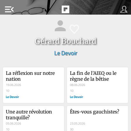
menu_open
Gérard Bouchard
Le Devoir
La réflexion sur notre 
La fin de l’AIEQ ou le 
nation
règne de la bêtise
19.06.2026
08.06.2026
10
10
Le Devoir
Le Devoir
Une autre révolution 
Êtes-vous gauchistes?
tranquille?
05.06.2026
23.05.2026
10
30