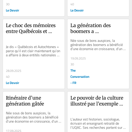
30
40
Le Devoir
Le Devoir
Le choc des mémoires 
La génération des 
entre Québécois et 
boomers a 
Autochtones
profondément changé 
Née sous de bons auspices, la 
la société… et continue 
génération des boomers a bénéficié 
Je dis « Québécois et Autochtones » 
d’une économie en croissance, d’un 
de le faire
parce qu’il est clair maintenant qu’on 
État providence et de libertés 
a affaire à deux entités nationales 
nouvelles.
19.09.2025
distinctes. Notre...
30
The
28.09.2025
Conversation
40
Le Devoir
- FR
Itinéraire d’une 
Le pouvoir de la culture 
génération gâtée
illustré par l’exemple 
états-unien
Née sous de bons auspices, la 
génération des boomers a bénéficié 
L’auteur est historien, sociologue, 
d’une économie en croissance, d’un 
écrivain et enseignant retraité de 
État providence et de libertés 
l’UQAC. Ses recherches portent sur 
nouvelles.
17.09.2025
les imaginaires collectifs. Le rôle...