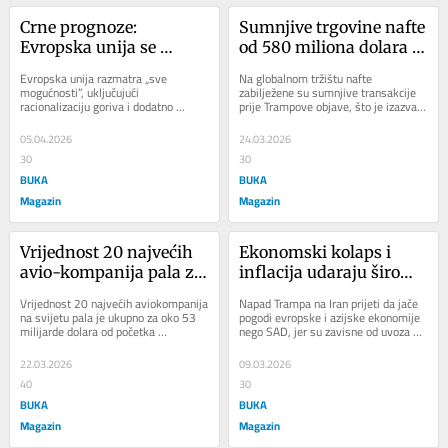
Crne prognoze: 
Sumnjive trgovine nafte 
Evropska unija se 
od 580 miliona dolara 
sprema za najgori 
pred Trampovu objavu 
Evropska unija razmatra „sve 
Na globalnom tržištu nafte 
scenario i dugotrajni 
uzdrmale tržišta
mogućnosti”, uključujući 
zabilježene su sumnjive transakcije 
racionalizaciju goriva i dodatno 
prije Trampove objave, što je izazvalo 
šok
oslobađanje nafte iz hitnih rezervi, 
pad cijena i veliku volatilnost. Na...
dok se priprema za...
05.04.2026
24.03.2026
30
30
BUKA
BUKA
Magazin
Magazin
Vrijednost 20 najvećih 
Ekonomski kolaps i 
avio-kompanija pala za 
inflacija udaraju širom 
53 milijarde dolara
svijeta: Ko će platiti 
Vrijednost 20 najvećih aviokompanija 
Napad Trampa na Iran prijeti da jače 
najvišu cijenu rata na 
na svijetu pala je ukupno za oko 53 
pogodi evropske i azijske ekonomije 
milijarde dolara od početka 
nego SAD, jer su zavisne od uvoza 
Bliskom istoku?
američko-izraelskog rata sa Iranom 
energije, dok američki energetski 
krajem...
sektor...
22.03.2026
09.03.2026
40
30
BUKA
BUKA
Magazin
Magazin