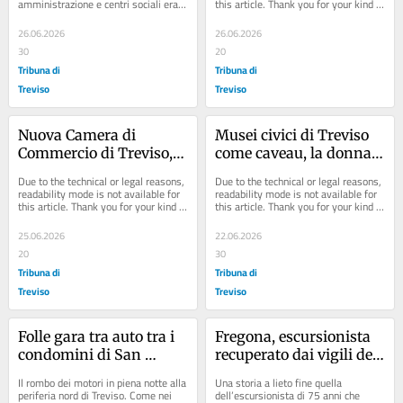
amministrazione e centri sociali era 
this article. Thank you for your kind 
atteso, che scatenassero una...
understanding.
26.06.2026
26.06.2026
30
20
Tribuna di
Tribuna di
Treviso
Treviso
Nuova Camera di 
Musei civici di Treviso 
Commercio di Treviso, è 
come caveau, la donna 
ancora stallo: ipotesi 
perde il quadro: ora deve 
Due to the technical or legal reasons, 
Due to the technical or legal reasons, 
cinque anni di lavori
pagare il Comune
readability mode is not available for 
readability mode is not available for 
this article. Thank you for your kind 
this article. Thank you for your kind 
understanding.
understanding.
25.06.2026
22.06.2026
20
30
Tribuna di
Tribuna di
Treviso
Treviso
Folle gara tra auto tra i 
Fregona, escursionista 
condomini di San 
recuperato dai vigili del 
Liberale: le immagini 
fuoco
Il rombo dei motori in piena notte alla 
Una storia a lieto fine quella 
della partenza
periferia nord di Treviso. Come nei 
dell’escursionista di 75 anni che 