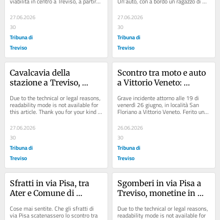
viabilità in centro a Treviso, a partire 
Un’auto, con a bordo un ragazzo di 22 
dal senso unico di marcia che...
anni, è uscita di strada...
27.06.2026
27.06.2026
30
30
Tribuna di
Tribuna di
Treviso
Treviso
Cavalcavia della 
Scontro tra moto e auto 
stazione a Treviso, 
a Vittorio Veneto: 
un’estate a senso unico: 
motociclista 
Due to the technical or legal reasons, 
Grave incidente attorno alle 19 di 
ecco come cambia la 
elitrasportato in 
readability mode is not available for 
venerdì 26 giugno, in località San 
this article. Thank you for your kind 
Floriano a Vittorio Veneto. Ferito un 
viabilità
condizioni critiche
understanding.
motociclista elitrasportato al Ca’...
27.06.2026
26.06.2026
30
30
Tribuna di
Tribuna di
Treviso
Treviso
Sfratti in via Pisa, tra 
Sgomberi in via Pisa a 
Ater e Comune di 
Treviso, monetine in 
Treviso scontro mai 
Consiglio contro Conte. 
Cose mai sentite. Che gli sfratti di 
Due to the technical or legal reasons, 
visto
Ca’ Sugana: sfratti finiti
via Pisa scatenassero lo scontro tra 
readability mode is not available for 