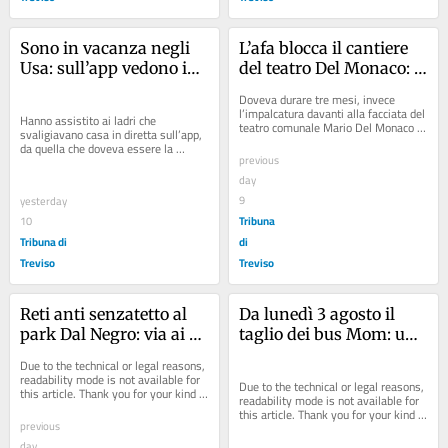
Sono in vacanza negli 
L’afa blocca il cantiere 
Usa: sull’app vedono in 
del teatro Del Monaco: 
diretta i ladri in casa
crescono tempi e costi 
Doveva durare tre mesi, invece 
per il restauro
l’impalcatura davanti alla facciata del 
Hanno assistito ai ladri che 
teatro comunale Mario Del Monaco è 
svaligiavano casa in diretta sull’app, 
lì da dieci e vi resterà per altri tre....
da quella che doveva essere la 
previous
vacanza negli Usa, trasformatasi 
purtroppo per...
day
9
yesterday
Tribuna
10
Tribuna di
di
Treviso
Treviso
Reti anti senzatetto al 
Da lunedì 3 agosto il 
park Dal Negro: via ai 
taglio dei bus Mom: un 
lavori
mese di corse dimezzate
Due to the technical or legal reasons, 
readability mode is not available for 
Due to the technical or legal reasons, 
this article. Thank you for your kind 
readability mode is not available for 
understanding.
this article. Thank you for your kind 
previous
understanding.
day