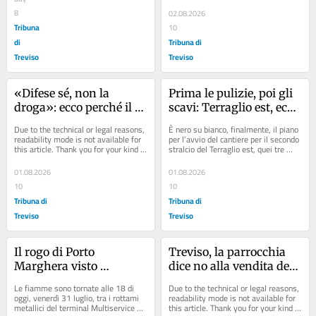
8
02.08.2026
Tribuna
10
di
Tribuna di
Treviso
Treviso
«Difese sé, non la 
Prima le pulizie, poi gli 
droga»: ecco perché il 
scavi: Terraglio est, ecco 
tribunale ha assolto il 
il programma
Due to the technical or legal reasons, 
È nero su bianco, finalmente, il piano 
giovane che ha ucciso 
readability mode is not available for 
per l’avvio del cantiere per il secondo 
this article. Thank you for your kind 
stralcio del Terraglio est, quei tre 
un coetaneo
understanding.
chilometri di tracciato da...
01.08.2026
01.08.2026
10
10
Tribuna di
Tribuna di
Treviso
Treviso
Il rogo di Porto 
Treviso, la parrocchia 
Marghera visto 
dice no alla vendita dei 
dall'elicottero dei vigili 
terreni dell’Aurora: 
Le fiamme sono tornate alle 18 di 
Due to the technical or legal reasons, 
del fuoco: alte colonne 
sfuma il progetto 
oggi, venerdì 31 luglio, tra i rottami 
readability mode is not available for 
metallici del terminal Multiservice di 
this article. Thank you for your kind 
di fumo
Numeria