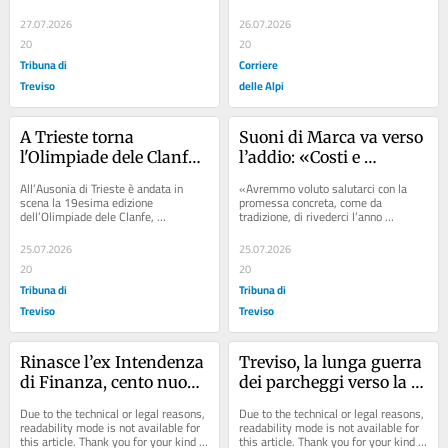
casa c’è, coinvolge una fetta 
understanding.
sempre...
27.07.2026
26.07.2026
20
20
Tribuna di
Corriere
Treviso
delle Alpi
A Trieste torna 
Suoni di Marca va verso 
l'Olimpiade dele Clanfe, 
l’addio: «Costi e 
la gara dei tuffi 
impegno ora 
All’Ausonia di Trieste è andata in 
«Avremmo voluto salutarci con la 
goliardici
insostenibili»
scena la 19esima edizione 
promessa concreta, come da 
dell’Olimpiade dele Clanfe, 
tradizione, di rivederci l’anno 
amata manifestazione triestina, 
prossimo, ma purtroppo non sarà 
diventata famosa e...
così».Paolo Gatto,...
25.07.2026
25.07.2026
20
20
Tribuna di
Tribuna di
Treviso
Treviso
Rinasce l’ex Intendenza 
Treviso, la lunga guerra 
di Finanza, cento nuovi 
dei parcheggi verso la 
alloggi: parcheggi 
fine: via libera al nuovo 
Due to the technical or legal reasons, 
Due to the technical or legal reasons, 
sotterranei e corti aperte 
Cantarane
readability mode is not available for 
readability mode is not available for 
this article. Thank you for your kind 
this article. Thank you for your kind 
alla città