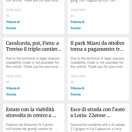
this article. Thank you for your kind 
gang, con i ragazzi difficili, con 
solidarietà
understanding.
l’assenza di prospettive. Sono un...
30.06.2026
29.06.2026
30
30
Tribuna di
Tribuna di
Treviso
Treviso
Cavalcavia, put, Fiera: a 
Il park Miani da ottobre 
Treviso il triplo cantiere 
torna a pagamento: tra 
delle vacanze estive
un mese la gara del Fast 
Due to the technical or legal reasons, 
Due to the technical or legal reasons, 
park
readability mode is not available for 
readability mode is not available for 
this article. Thank you for your kind 
this article. Thank you for your kind 
understanding.
understanding.
28.06.2026
28.06.2026
30
30
Tribuna di
Tribuna di
Treviso
Treviso
Estate con la viabilità 
Esce di strada con l'auto 
stravolta in centro a 
a Loria: 22enne 
Treviso: tutto quello che 
gravissimo
Federico de Wolanski fa il punto 
Gravissimo incidente alle 4 di sabato 
c'è da sapere
sull'estate dei grandi cantieri di 
27 giugno in via Cappuccini a Loria. 