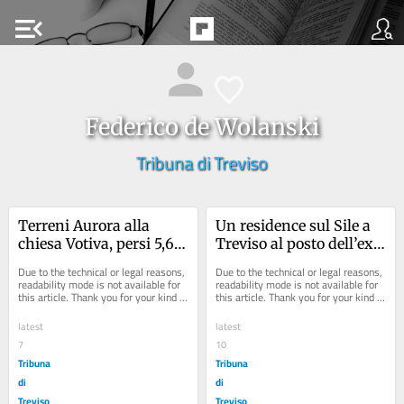
menu_open
Federico de Wolanski
Tribuna di Treviso
Terreni Aurora alla 
Un residence sul Sile a 
chiesa Votiva, persi 5,6 
Treviso al posto dell’ex 
milioni: ora il rischio è 
Siamic
Due to the technical or legal reasons, 
Due to the technical or legal reasons, 
lo stallo a oltranza
readability mode is not available for 
readability mode is not available for 
this article. Thank you for your kind 
this article. Thank you for your kind 
understanding.
understanding.
latest
latest
7
10
Tribuna
Tribuna
di
di
Treviso
Treviso