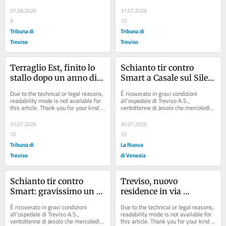
Porto Marghera, in via dei Sali, con...
understanding.
01.08.2026
31.07.2026
9
10
Tribuna di
Tribuna di
Treviso
Treviso
Terraglio Est, finito lo 
Schianto tir contro 
stallo dopo un anno di 
Smart a Casale sul Sile: 
attesa: ora il cantiere 
gravissimo un 28enne 
Due to the technical or legal reasons, 
È ricoverato in gravi condizioni 
prepara il via
jesolano
readability mode is not available for 
all’ospedale di Treviso A.S., 
this article. Thank you for your kind 
ventottenne di Jesolo che mercoledì 
understanding.
29 luglio a bordo della sua Smart è 
stato...
31.07.2026
30.07.2026
10
10
Tribuna di
La Nuova
Treviso
di Venezia
Schianto tir contro 
Treviso, nuovo 
Smart: gravissimo un 
residence in via 
28enne
Zecchette: 60 
È ricoverato in gravi condizioni 
Due to the technical or legal reasons, 
appartamenti con 
all’ospedale di Treviso A.S., 
readability mode is not available for 
ventottenne di Jesolo che mercoledì 
this article. Thank you for your kind 
piscina e palestra