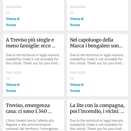
29 luglio a bordo della sua Smart è 
understanding.
stato...
30.07.2026
30.07.2026
10
20
Tribuna di
Tribuna di
Treviso
Treviso
A Treviso più single e 
Nel capoluogo della 
meno famiglie: ecco 
Marca i bengalesi sono 
come sta cambiando la 
raddoppiati in tre anni
Due to the technical or legal reasons, 
Due to the technical or legal reasons, 
demografia in città
readability mode is not available for 
readability mode is not available for 
this article. Thank you for your kind 
this article. Thank you for your kind 
understanding.
understanding.
29.07.2026
29.07.2026
10
10
Tribuna di
Tribuna di
Treviso
Treviso
Treviso, emergenza 
La lite con la compagna, 
casa: ci sono 1.340 
poi l’incendio, i vicini: 
famiglie ancora in 
«Fiamme dalle finestre, 
L’Ance Veneto lancia l’allerta alla 
Due to the technical or legal reasons, 
attesa di alloggio
abbiamo avuto paura»
Regione e alle amministrazioni 
readability mode is not available for 
comunali del territorio: l’emergenza 
this article. Thank you for your kind 