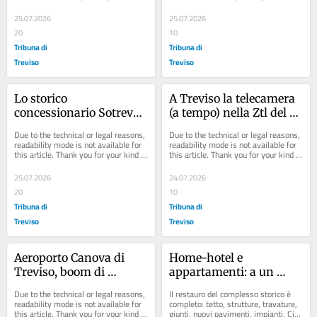
understanding.
understanding.
25.07.2026
25.07.2026
20
10
Tribuna di
Tribuna di
Treviso
Treviso
Lo storico 
A Treviso la telecamera 
concessionario Sotreva 
(a tempo) nella Ztl del 
cambia volto: ecco i 
Lungosile Mattei
Due to the technical or legal reasons, 
Due to the technical or legal reasons, 
rendering definitivi
readability mode is not available for 
readability mode is not available for 
this article. Thank you for your kind 
this article. Thank you for your kind 
understanding.
understanding.
25.07.2026
24.07.2026
20
10
Tribuna di
Tribuna di
Treviso
Treviso
Aeroporto Canova di 
Home-hotel e 
Treviso, boom di 
appartamenti: a un 
parcheggi: in arrivo due 
anno e mezzo 
Due to the technical or legal reasons, 
Il restauro del complesso storico è 
nuove aree private 
dall’annuncio l’edificio 
readability mode is not available for 
completo: tetto, strutture, travature, 
this article. Thank you for your kind 
giunti, nuovi pavimenti, impianti. Ci 
vicino allo scalo
è quasi pronto