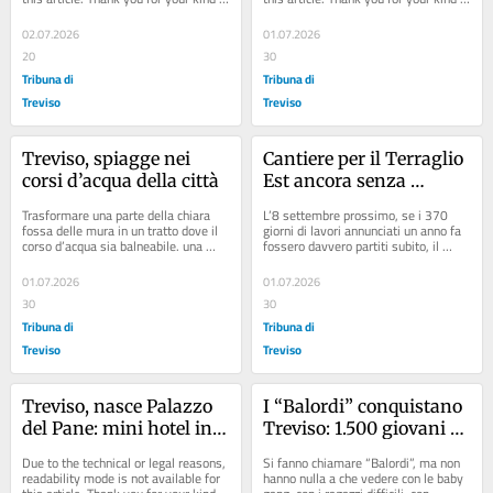
understanding.
understanding.
02.07.2026
01.07.2026
20
30
Tribuna di
Tribuna di
Treviso
Treviso
Treviso, spiagge nei 
Cantiere per il Terraglio 
corsi d’acqua della città
Est ancora senza 
esecutivo. La Lega: tutto 
Trasformare una parte della chiara 
L’8 settembre prossimo, se i 370 
in linea
fossa delle mura in un tratto dove il 
giorni di lavori annunciati un anno fa 
corso d’acqua sia balneabile. una 
fossero davvero partiti subito, il 
spiaggia. Allo stesso modo altri 
secondo stralcio del Terraglio Est 
punti...
tra...
01.07.2026
01.07.2026
30
30
Tribuna di
Tribuna di
Treviso
Treviso
Treviso, nasce Palazzo 
I “Balordi” conquistano 
del Pane: mini hotel in 
Treviso: 1.500 giovani al 
via Palestro
Nomad Hostel tra 
Due to the technical or legal reasons, 
Si fanno chiamare “Balordi”, ma non 
divertimento e 
readability mode is not available for 
hanno nulla a che vedere con le baby 