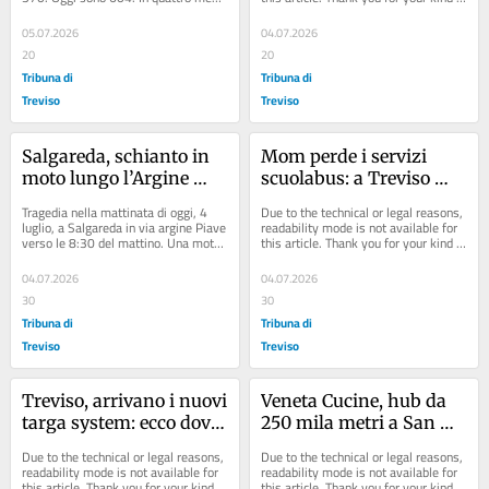
(scarsi) il censimento comunale del...
understanding.
05.07.2026
04.07.2026
20
20
Tribuna di
Tribuna di
Treviso
Treviso
Salgareda, schianto in 
Mom perde i servizi 
moto lungo l’Argine 
scuolabus: a Treviso 
Piave: due morti
Euro Tours fa incetta di 
Tragedia nella mattinata di oggi, 4 
Due to the technical or legal reasons, 
appalti
luglio, a Salgareda in via argine Piave 
readability mode is not available for 
verso le 8:30 del mattino. Una moto 
this article. Thank you for your kind 
con a bordo due persone, per cause...
understanding.
04.07.2026
04.07.2026
30
30
Tribuna di
Tribuna di
Treviso
Treviso
Treviso, arrivano i nuovi 
Veneta Cucine, hub da 
targa system: ecco dove 
250 mila metri a San 
saranno
Biagio. Legambiente: 
Due to the technical or legal reasons, 
Due to the technical or legal reasons, 
«Più tutele per l’area»
readability mode is not available for 
readability mode is not available for 
this article. Thank you for your kind 
this article. Thank you for your kind 