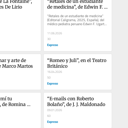
 La Fontaine”, 
“Retales de un estudiante 
es De Lirio
de medicina”, de Edwin F. 
Ugarte Núñez
“Retales de un estudiante de medicina” 
(Editorial Caligrama, 2025, España), del 
médico pediatra peruano Edwin F. Ugarte 
Núñez (hijo de doña...
11.06.2026
30
Expreso
ar y arte de 
“Romeo y Juli”, en el Teatro 
de Marco Martos
Británico
16.04.2026
50
Expreso
mí tu 
“E-mails con Roberto 
, de Romina 
Bolaño”, de J. J. Maldonado
09.01.2026
60
Expreso