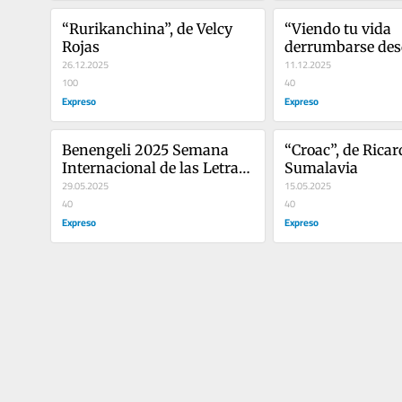
“Rurikanchina”, de Velcy 
“Viendo tu vida 
Rojas
derrumbarse des
26.12.2025
distancia segura”,
11.12.2025
100
Gianni Biffi
40
Expreso
Expreso
Benengeli 2025 Semana 
“Croac”, de Ricar
Internacional de las Letras 
Sumalavia
en Español
29.05.2025
15.05.2025
40
40
Expreso
Expreso