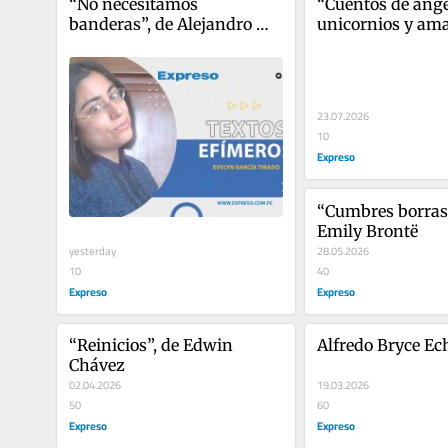
“No necesitamos 
“Cuentos de ángel
banderas”, de Alejandro 
unicornios y amar
Tapia
Edgardo Rivera 
23.07.2026
10
Expreso
“Cumbres borrasc
Emily Brontë
yesterday
28.05.2026
10
40
Expreso
Expreso
“Reinicios”, de Edwin 
Alfredo Bryce Ec
Chávez
02.04.2026
19.03.2026
50
60
Expreso
Expreso