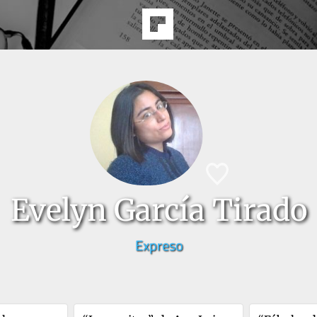
Evelyn García Tirado
Expreso