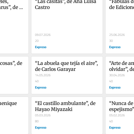
es, 
“Las casitas”, de Ana Luisa 
“Fábulas de
us”, de 
Castro
de Edicion
Martínez
09.07.2026
25.06.2026
20
30
Expreso
Expreso
osas”, de 
“La abuela que tejía el aire”, 
“Arte de am
de Carlos Garayar
olvidar”, 
14.05.2026
30.04.2026
40
40
Expreso
Expreso
henique
“El castillo ambulante”, de 
“Nunca de 
Hayao Miyazaki
espejismo”
05.03.2026
Silman
05.02.2026
80
40
Expreso
Expreso