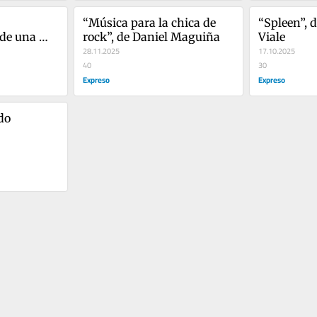
“Música para la chica de 
“Spleen”, d
de una 
rock”, de Daniel Maguiña
Viale
 de 
28.11.2025
17.10.2025
40
30
Expreso
Expreso
do 