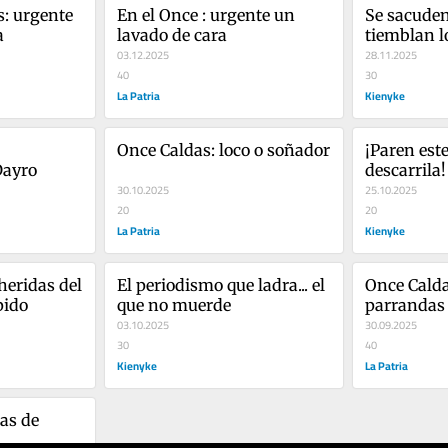
: urgente 
En el Once : urgente un 
Se sacuden 
a
lavado de cara
tiemblan l
03.12.2025
28.11.2025
40
30
La Patria
Kienyke
Once Caldas: loco o soñador
¡Paren este 
Dayro
descarrila!
30.10.2025
25.10.2025
20
20
La Patria
Kienyke
heridas del 
El periodismo que ladra... el 
Once Caldas
pido
que no muerde
parrandas 
03.10.2025
30.09.2025
30
40
Kienyke
La Patria
as de 