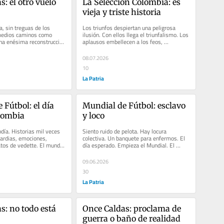
: el otro vuelo 
La Selección Colombia: es 
vieja y triste historia
a, sin treguas de los 
Los triunfos despiertan una peligrosa 
 medios caminos como 
ilusión. Con ellos llega el triunfalismo. Los 
una enésima reconstrucción 
aplausos embellecen a los feos, 
el Once...
convierten en doctores a los...
08.07.2026
10
La Patria
Fútbol: el día 
Mundial de Fútbol: esclavo 
olombia
y loco
día. Historias mil veces 
Siento ruido de pelota. Hay locura 
ardias, emociones, 
colectiva. Un banquete para enfermos. El 
atos de vedette. El mundo 
día esperado. Empieza el Mundial. El 
fútbol es melodía. Historias mil...
09.06.2026
30
La Patria
: no todo está 
Once Caldas: proclama de 
guerra o baño de realidad