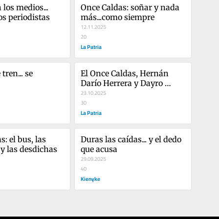
los medios... 
Once Caldas: soñar y nada 
os periodistas
más...como siempre
12.11.2025
20
La Patria
tren... se 
El Once Caldas, Hernán 
Darío Herrera y Dayro 
Moreno
23.10.2025
30
La Patria
: el bus, las 
Duras las caídas... y el dedo 
y las desdichas
que acusa
29.09.2025
40
Kienyke