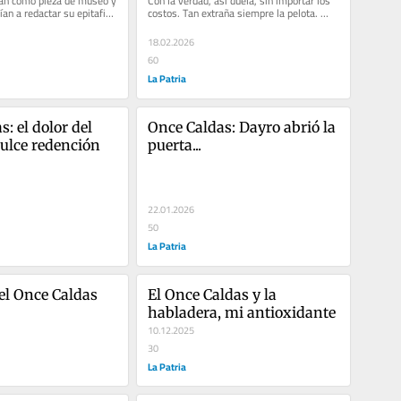
eían como pieza de museo y 
Con la verdad, así duela, sin importar los 
an a redactar su epitafio. 
costos. Tan extraña siempre la pelota. 
Toma el camino menos...
18.02.2026
60
La Patria
: el dolor del 
Once Caldas: Dayro abrió la 
dulce redención
puerta...
22.01.2026
50
La Patria
el Once Caldas
El Once Caldas y la 
habladera, mi antioxidante
10.12.2025
30
La Patria