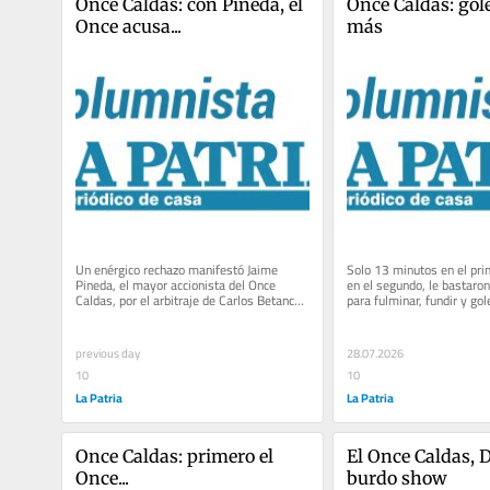
Once Caldas: con Pineda, el 
Once Caldas: gole
Once acusa...
más
Un enérgico rechazo manifestó Jaime 
Solo 13 minutos en el pri
Pineda, el mayor accionista del Once 
en el segundo, le bastaron
Caldas, por el arbitraje de Carlos Betancurt 
para fulminar, fundir y gol
en el 2-2 con Santa Fe,...
Manizales. De...
previous day
28.07.2026
10
10
La Patria
La Patria
Once Caldas: primero el 
El Once Caldas, D
Once...
burdo show