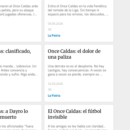
naron al Once Caldas ante 
Entra el Once Caldas en la vida frenética 
 pelota, pero su ataque 
del remate de la Liga. Sin tiempo ni 
oró jugadas ofensivas, las 
espacio para los errores, los descuidos, el 
cansancio o los...
05.05.2026
30
La Patria
: clasificado, 
Once Caldas: el dolor de 
una paliza
o manda... sobrevive. Un 
Una derrota no es el desplome. No hay 
 Antes convencía y 
castigos, hay consecuencias. A veces se 
siste y sufre. Algo anda 
gana a veces se pierde, siempre se 
ar desde la...
aprende, si se escucha. No se puede...
24.03.2026
30
La Patria
: a Dayro lo 
El Once Caldas: el fútbol 
 muerto
invisible
 los aficionados "fuera 
A los amigos se les habla con claridad… 