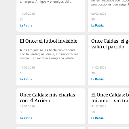
se les responde con fútbol
amargura. Amigos y enemigos del 
provocaciones que agiganta
régimen deportivo que aplauden o...
lo que buscan los hinchas.
17.03.2026
09.03.2026
50
30
La Patria
La Patria
El Once: el fútbol invisible
Once Caldas: el go
valió el partido
A los amigos se les habla con claridad… 
Con la verdad, así duela, sin importar los 
costos. Tan extraña siempre la pelota. 
Toma el camino menos...
17.02.2026
11.02.2026
40
30
La Patria
La Patria
Once Caldas: mis charlas 
El Once Caldas: b
con El Arriero
mi amor... sin tr
13.01.2026
31.12.2025
50
50
La Patria
La Patria