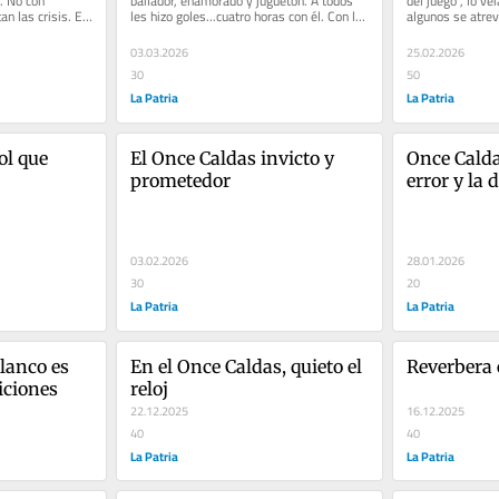
. No con 
bailador, enamorado y juguetón. A todos 
del juego", lo v
n las crisis. Es 
les hizo goles...cuatro horas con él. Con los 
algunos se atreví
..
periodistas de...
Pero...
03.03.2026
25.02.2026
30
50
La Patria
La Patria
l que 
El Once Caldas invicto y 
Once Caldas
prometedor
error y la 
03.02.2026
28.01.2026
30
20
La Patria
La Patria
lanco es 
En el Once Caldas, quieto el 
Reverbera 
aiciones
reloj
22.12.2025
16.12.2025
40
40
La Patria
La Patria