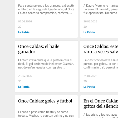
Para sentarse entre los grandes, a discutir 
A Dayro Moreno lo manipu
el título en la segunda liga del año, el Once 
Lorenzo. El llamado, para u
Caldas necesita compromiso, carácter, 
fue oportunista. Un burdo
grandeza,...
citado por sus aptitudes de
02.06.2026
26.05.2026
20
20
La Patria
La Patria
Once Caldas: el baile 
Once Caldas: este 
ganador
raro...a veces sal
El chico irreverente que le pintó la cara al 
La clasificación está a la 
rival. El gol decisivo de Helieyker Guzmán, 
puntos, por goles... o por in
nacido en Venezuela, con registro 
confirmación, sí, pero sin e
colombiano en Dimayor,...
angustioso de otros...
28.04.2026
21.04.2026
30
30
La Patria
La Patria
Once Caldas: goles y fútbol
En el Once Caldas,
gritos del silenci
El paso a paso como fiesta y no como 
A las crisis y los rechazos
tortura. Muchos lo ven con delirio y no con 