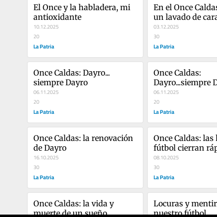
El Once y la habladera, mi 
En el Once Caldas
antioxidante
un lavado de car
10.12.2025
03.12.2025
20
30
La Patria
La Patria
Once Caldas: Dayro... 
Once Caldas: 
siempre Dayro
Dayro...siempre 
06.11.2025
06.11.2025
20
20
La Patria
La Patria
Once Caldas: la renovación 
Once Caldas: las 
de Dayro
fútbol cierran rá
16.10.2025
08.10.2025
30
30
La Patria
La Patria
Once Caldas: la vida y 
Locuras y mentir
muerte de un sueño
nuestro fútbol