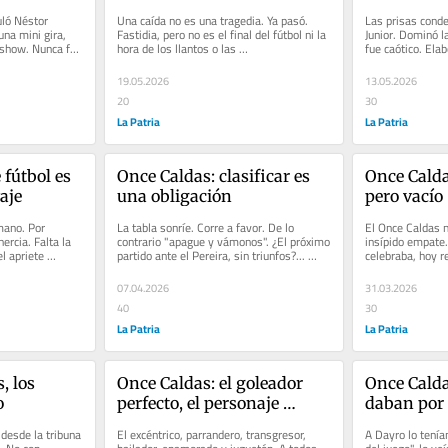
ló Néstor 
Una caída no es una tragedia. Ya pasó. 
Las prisas conde
na mini gira, 
Fastidia, pero no es el final del fútbol ni la 
Junior. Dominó la
 show. Nunca fue 
hora de los llantos o las 
fue caótico. Elab
...
lamentaciones.Basta, eso sí, de...
tejió con...
19.05.2026
13.05.2026
20
30
La Patria
La Patria
fútbol es 
Once Caldas: clasificar es 
Once Caldas
vaje
una obligación
pero vacío
mano. Por 
La tabla sonríe. Corre a favor. De lo 
El Once Caldas n
ercia. Falta la 
contrario "apague y vámonos". ¿El próximo 
insípido empate.
l apriete 
partido ante el Pereira, sin triunfos?... 
celebraba, hoy re
!Ojo!, no hay...
mal. Dejó de habl
07.04.2026
31.03.2026
40
30
La Patria
La Patria
 los 
Once Caldas: el goleador 
Once Caldas
o
perfecto, el personaje 
daban por
imperfecto
 desde la tribuna 
El excéntrico, parrandero, transgresor, 
A Dayro lo tenían