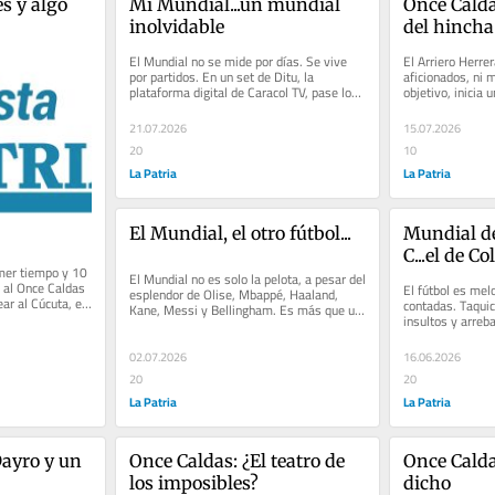
s y algo 
Mi Mundial...un mundial 
Once Caldas
inolvidable
del hincha
El Mundial no se mide por días. Se vive 
El Arriero Herrer
por partidos. En un set de Ditu, la 
aficionados, ni
plataforma digital de Caracol TV, pase los 
objetivo, inicia 
104 partidos...parece mentira,...
de su nómina en 
21.07.2026
15.07.2026
20
10
La Patria
La Patria
El Mundial, el otro fútbol...
Mundial de 
C...el de C
mer tiempo y 10 
El Mundial no es solo la pelota, a pesar del 
 al Once Caldas 
El fútbol es melo
esplendor de Olise, Mbappé, Haaland, 
ear al Cúcuta, en 
contadas. Taquic
Kane, Messi y Bellingham. Es más que un 
insultos y arreb
desfile de figuras...
de "22 locos,...
02.07.2026
16.06.2026
20
20
La Patria
La Patria
ayro y un 
Once Caldas: ¿El teatro de 
Once Caldas
los imposibles?
dicho