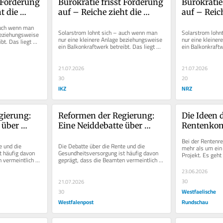
 Förderung 
Bürokratie frisst Förderung 
Bürokratie 
 die 
auf – Reiche zieht die 
auf – Reich
e
falschen Schlüsse
falschen S
uch wenn man 
Solarstrom lohnt sich – auch wenn man 
Solarstrom lohn
beziehungsweise 
nur eine kleinere Anlage beziehungsweise 
nur eine kleiner
t. Das liegt 
ein Balkonkraftwerk betreibt. Das liegt 
ein Balkonkraftwe
,...
aber nicht an der Vergütung,...
aber nicht an der
21.07.2026
21.07.2026
30
20
IKZ
NRZ
ierung: 
Reformen der Regierung: 
Die Ideen d
über 
Eine Neiddebatte über 
Rentenkom
llen 
Beamte schadet allen 
müssen al
Bei der Rentenre
Beteiligten
umgesetzt
 und die 
Die Debatte über die Rente und die 
mehr als um ein 
 häufig davon 
Gesundheitsversorgung ist häufig davon 
Projekt. Es geht
 vermeintlich 
geprägt, dass die Beamten vermeintlich 
Menschen, die n
...
bessergestellt sind. Ja, die...
selbstbestimmte
23.06.2026
30
21.07.2026
Westfaelische
30
Westfalenpost
Rundschau