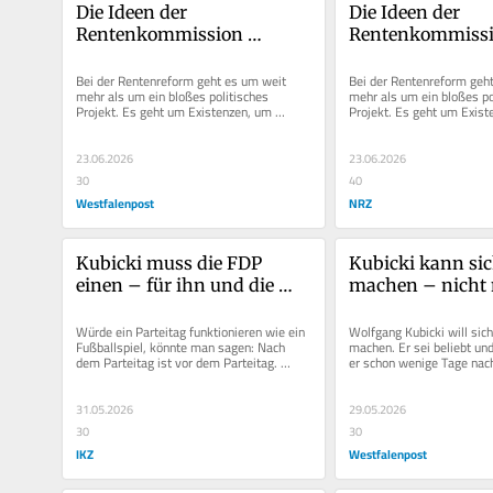
Die Ideen der 
Die Ideen der 
Rentenkommission 
Rentenkommissi
müssen als Gesamtpaket 
müssen als Gesa
umgesetzt werden
umgesetzt werd
Bei der Rentenreform geht es um weit 
Bei der Rentenreform geht
mehr als um ein bloßes politisches 
mehr als um ein bloßes pol
Projekt. Es geht um Existenzen, um 
Projekt. Es geht um Exist
Menschen, die nach einem 
Menschen, die nach einem
selbstbestimmten...
selbstbestimmten...
23.06.2026
23.06.2026
30
40
Westfalenpost
NRZ
Kubicki muss die FDP 
Kubicki kann sic
einen – für ihn und die 
machen – nicht 
Partei steht viel auf dem 
FDP
Spiel
Würde ein Parteitag funktionieren wie ein 
Wolfgang Kubicki will sich
Fußballspiel, könnte man sagen: Nach 
machen. Er sei beliebt und
dem Parteitag ist vor dem Parteitag. 
er schon wenige Tage nach
Wolfgang Kubicki würde dem...
Bundestagswahl im Februa
31.05.2026
29.05.2026
30
30
IKZ
Westfalenpost