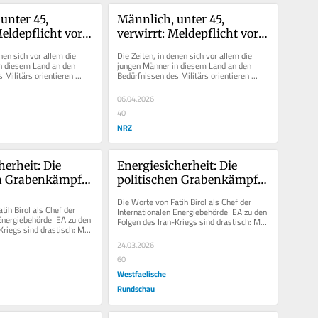
nter 45, 
Männlich, unter 45, 
eldepflicht vor 
verwirrt: Meldepflicht vor 
 Chaos ist 
Reisen? Das Chaos ist 
nen sich vor allem die 
Die Zeiten, in denen sich vor allem die 
perfekt
n diesem Land an den 
jungen Männer in diesem Land an den 
 Militärs orientieren 
Bedürfnissen des Militärs orientieren 
nge vorbei....
mussten, sind lange vorbei....
06.04.2026
40
NRZ
erheit: Die 
Energiesicherheit: Die 
n Grabenkämpfe 
politischen Grabenkämpfe 
nden
müssen enden
Die Worte von Fatih Birol als Chef der 
ih Birol als Chef der 
Internationalen Energiebehörde IEA zu den 
Energiebehörde IEA zu den 
Folgen des Iran-Kriegs sind drastisch: Man 
Kriegs sind drastisch: Man 
stehe vor der...
24.03.2026
60
Westfaelische
Rundschau