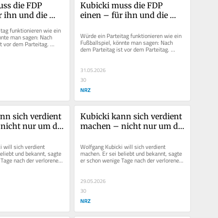
ss die FDP 
Kubicki muss die FDP 
 ihn und die 
einen – für ihn und die 
t viel auf dem 
Partei steht viel auf dem 
tag funktionieren wie ein 
Spiel
Würde ein Parteitag funktionieren wie ein 
nnte man sagen: Nach 
Fußballspiel, könnte man sagen: Nach 
t vor dem Parteitag. 
dem Parteitag ist vor dem Parteitag. 
i würde dem...
Wolfgang Kubicki würde dem...
31.05.2026
30
NRZ
nn sich verdient 
Kubicki kann sich verdient 
icht nur um die 
machen – nicht nur um die 
FDP
will sich verdient 
Wolfgang Kubicki will sich verdient 
eliebt und bekannt, sagte 
machen. Er sei beliebt und bekannt, sagte 
Tage nach der verlorenen 
er schon wenige Tage nach der verlorenen 
im Februar 2025...
Bundestagswahl im Februar 2025...
29.05.2026
30
NRZ