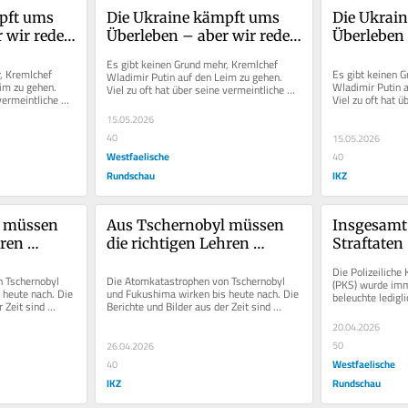
pft ums 
Die Ukraine kämpft ums 
Die Ukrain
 wir reden 
Überleben – aber wir reden 
Überleben 
ote 
über Scheinangebote 
über Schei
Es gibt keinen Grund mehr, Kremlchef 
Putins
Putins
, Kremlchef 
Es gibt keinen G
Wladimir Putin auf den Leim zu gehen. 
im zu gehen. 
Wladimir Putin a
Viel zu oft hat über seine vermeintliche 
vermeintliche 
Viel zu oft hat ü
Bereitschaft zur Beendigung des...
g des...
Bereitschaft zur
15.05.2026
40
15.05.2026
Westfaelische
40
Rundschau
IKZ
 müssen 
Aus Tschernobyl müssen 
Insgesamt 
ren 
die richtigen Lehren 
Straftaten 
– aber 
gezogen werden – aber 
Grund zur
Die Polizeiliche 
unideologisch
 Tschernobyl 
Die Atomkatastrophen von Tschernobyl 
(PKS) wurde imme
heute nach. Die 
und Fukushima wirken bis heute nach. Die 
beleuchte ledigli
 Zeit sind 
Berichte und Bilder aus der Zeit sind 
Fälle, die Dunkel
n...
Zeugnisse eines politischen...
20.04.2026
50
26.04.2026
Westfaelische
40
IKZ
Rundschau