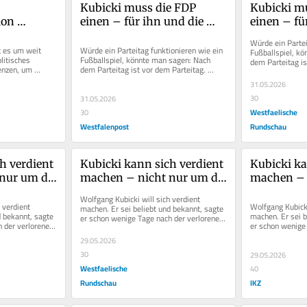
Kubicki muss die FDP 
Kubicki mu
on 
einen – für ihn und die 
einen – für
mtpaket 
Partei steht viel auf dem 
Partei steh
Würde ein Partei
en
Spiel
Spiel
 es um weit 
Würde ein Parteitag funktionieren wie ein 
Fußballspiel, kö
itisches 
Fußballspiel, könnte man sagen: Nach 
dem Parteitag is
enzen, um 
dem Parteitag ist vor dem Parteitag. 
Wolfgang Kubick
 
Wolfgang Kubicki würde dem...
31.05.2026
30
31.05.2026
Westfaelische
30
Westfalenpost
Rundschau
h verdient 
Kubicki kann sich verdient 
Kubicki ka
nur um die 
machen – nicht nur um die 
machen – n
FDP
FDP
Wolfgang Kubicki will sich verdient 
 verdient 
Wolfgang Kubicki 
machen. Er sei beliebt und bekannt, sagte 
 bekannt, sagte 
machen. Er sei b
er schon wenige Tage nach der verlorenen 
 der verlorenen 
er schon wenige 
Bundestagswahl im Februar 2025...
r 2025...
Bundestagswahl 
29.05.2026
30
29.05.2026
Westfaelische
40
Rundschau
IKZ