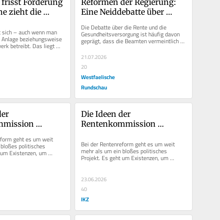
frisst Förderung 
Reformen der Regierung: 
e zieht die 
Eine Neiddebatte über 
chlüsse
Beamte schadet allen 
Die Debatte über die Rente und die 
Beteiligten
t sich – auch wenn man 
Gesundheitsversorgung ist häufig davon 
e Anlage beziehungsweise 
geprägt, dass die Beamten vermeintlich 
rk betreibt. Das liegt 
bessergestellt sind. Ja, die...
 Vergütung,...
21.07.2026
20
Westfaelische
Rundschau
er 
Die Ideen der 
mission 
Rentenkommission 
s Gesamtpaket 
müssen als Gesamtpaket 
form geht es um weit 
 werden
umgesetzt werden
Bei der Rentenreform geht es um weit 
bloßes politisches 
mehr als um ein bloßes politisches 
 um Existenzen, um 
Projekt. Es geht um Existenzen, um 
ach einem 
Menschen, die nach einem 
n...
selbstbestimmten...
23.06.2026
40
IKZ