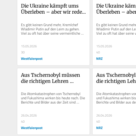
Die Ukraine kämpft ums 
Die Ukraine käm
Überleben – aber wir reden 
Überleben – aber
über Scheinangebote 
über Scheinangeb
Putins
Putins
Es gibt keinen Grund mehr, Kremlchef 
Es gibt keinen Grund mehr
Wladimir Putin auf den Leim zu gehen. 
Wladimir Putin auf den Le
Viel zu oft hat über seine vermeintliche 
Viel zu oft hat über seine 
Bereitschaft zur Beendigung des...
Bereitschaft zur Beendigun
15.05.2026
15.05.2026
30
40
Westfalenpost
NRZ
Aus Tschernobyl müssen 
Aus Tschernobyl
die richtigen Lehren 
die richtigen Leh
gezogen werden – aber 
gezogen werden 
unideologisch
unideologisch
Die Atomkatastrophen von Tschernobyl 
Die Atomkatastrophen von
und Fukushima wirken bis heute nach. Die 
und Fukushima wirken bis 
Berichte und Bilder aus der Zeit sind 
Berichte und Bilder aus der
Zeugnisse eines politischen...
Zeugnisse eines politische
26.04.2026
26.04.2026
40
40
Westfalenpost
NRZ