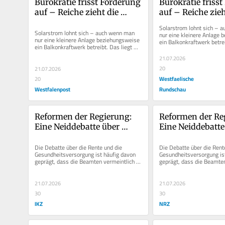
Bürokratie frisst Förderung 
Bürokratie frisst
auf – Reiche zieht die 
auf – Reiche zieht
falschen Schlüsse
falschen Schlüss
Solarstrom lohnt sich – a
Solarstrom lohnt sich – auch wenn man 
nur eine kleinere Anlage 
nur eine kleinere Anlage beziehungsweise 
ein Balkonkraftwerk betreib
ein Balkonkraftwerk betreibt. Das liegt 
aber nicht an der Vergütung
aber nicht an der Vergütung,...
21.07.2026
20
21.07.2026
Westfaelische
20
Westfalenpost
Rundschau
Reformen der Regierung: 
Reformen der Reg
Eine Neiddebatte über 
Eine Neiddebatte 
Beamte schadet allen 
Beamte schadet a
Beteiligten
Beteiligten
Die Debatte über die Rente und die 
Die Debatte über die Rente
Gesundheitsversorgung ist häufig davon 
Gesundheitsversorgung ist
geprägt, dass die Beamten vermeintlich 
geprägt, dass die Beamten
bessergestellt sind. Ja, die...
bessergestellt sind. Ja, die
21.07.2026
21.07.2026
30
30
IKZ
NRZ