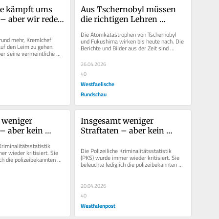
e kämpft ums 
Aus Tschernobyl müssen 
– aber wir reden 
die richtigen Lehren 
nangebote 
gezogen werden – aber 
Die Atomkatastrophen von Tschernobyl 
unideologisch
rund mehr, Kremlchef 
und Fukushima wirken bis heute nach. Die 
uf den Leim zu gehen. 
Berichte und Bilder aus der Zeit sind 
ber seine vermeintliche 
Zeugnisse eines politischen...
 Beendigung des...
26.04.2026
40
Westfaelische
Rundschau
weniger 
Insgesamt weniger 
– aber kein 
Straftaten – aber kein 
 Entwarnung
Grund zur Entwarnung
Kriminalitätsstatistik 
Die Polizeiliche Kriminalitätsstatistik 
r wieder kritisiert. Sie 
(PKS) wurde immer wieder kritisiert. Sie 
ch die polizeibekannten 
beleuchte lediglich die polizeibekannten 
zahl...
Fälle, die Dunkelzahl...
20.04.2026
40
Westfalenpost