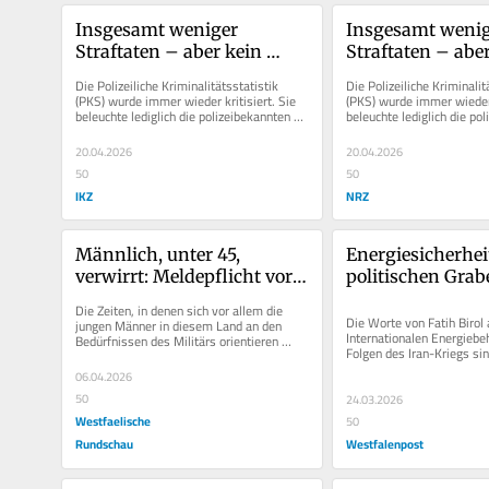
Insgesamt weniger 
Insgesamt wenig
Straftaten – aber kein 
Straftaten – aber
Grund zur Entwarnung
Grund zur Entw
Die Polizeiliche Kriminalitätsstatistik 
Die Polizeiliche Kriminalitä
(PKS) wurde immer wieder kritisiert. Sie 
(PKS) wurde immer wieder k
beleuchte lediglich die polizeibekannten 
beleuchte lediglich die pol
Fälle, die Dunkelzahl...
Fälle, die Dunkelzahl...
20.04.2026
20.04.2026
50
50
IKZ
NRZ
Männlich, unter 45, 
Energiesicherheit
verwirrt: Meldepflicht vor 
politischen Gra
Reisen? Das Chaos ist 
müssen enden
Die Zeiten, in denen sich vor allem die 
perfekt
Die Worte von Fatih Birol a
jungen Männer in diesem Land an den 
Internationalen Energiebeh
Bedürfnissen des Militärs orientieren 
Folgen des Iran-Kriegs sin
mussten, sind lange vorbei....
stehe vor der...
06.04.2026
50
24.03.2026
Westfaelische
50
Rundschau
Westfalenpost