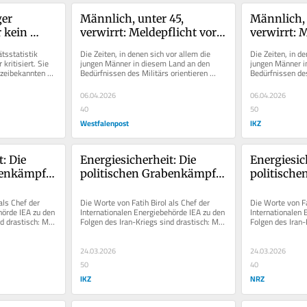
er 
Männlich, unter 45, 
Männlich, u
 kein 
verwirrt: Meldepflicht vor 
verwirrt: M
arnung
Reisen? Das Chaos ist 
Reisen? Das
tsstatistik 
Die Zeiten, in denen sich vor allem die 
Die Zeiten, in de
perfekt
perfekt
ritisiert. Sie 
jungen Männer in diesem Land an den 
jungen Männer i
izeibekannten 
Bedürfnissen des Militärs orientieren 
Bedürfnissen des
mussten, sind lange vorbei....
mussten, sind la
06.04.2026
06.04.2026
40
50
Westfalenpost
IKZ
: Die 
Energiesicherheit: Die 
Energiesich
benkämpfe 
politischen Grabenkämpfe 
politische
müssen enden
müssen e
ls Chef der 
Die Worte von Fatih Birol als Chef der 
Die Worte von Fat
örde IEA zu den 
Internationalen Energiebehörde IEA zu den 
Internationalen 
d drastisch: Man 
Folgen des Iran-Kriegs sind drastisch: Man 
Folgen des Iran-
stehe vor der...
stehe vor der...
24.03.2026
24.03.2026
50
40
IKZ
NRZ