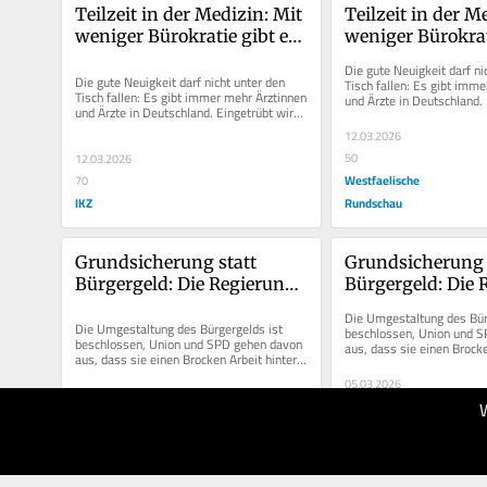
Teilzeit in der Medizin: Mit 
Teilzeit in der Me
weniger Bürokratie gibt es 
weniger Bürokrati
auch mehr Arztpraxen
auch mehr Arzt
Die gute Neuigkeit darf nic
Die gute Neuigkeit darf nicht unter den 
Tisch fallen: Es gibt imme
Tisch fallen: Es gibt immer mehr Ärztinnen 
und Ärzte in Deutschland. 
und Ärzte in Deutschland. Eingetrübt wird 
die Nachricht leider...
die Nachricht leider...
12.03.2026
50
12.03.2026
Westfaelische
70
IKZ
Rundschau
Grundsicherung statt 
Grundsicherung s
Bürgergeld: Die Regierung 
Bürgergeld: Die 
hat jetzt ein neues Problem
hat jetzt ein ne
Die Umgestaltung des Bürg
Die Umgestaltung des Bürgergelds ist 
beschlossen, Union und S
beschlossen, Union und SPD gehen davon 
aus, dass sie einen Brocke
aus, dass sie einen Brocken Arbeit hinter 
sich haben. Das ist wohl ni
sich haben. Das ist wohl nicht...
05.03.2026
40
05.03.2026
Westfaelische
60
IKZ
Rundschau