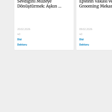
Sevdiğini Müzeye 
Epstein Vakası ve
Dönüştürmek: Aşkın 
Grooming Meka
Patolojik Yüzü
20.02.2026
09.02.2026
40
40
Dizi
Dizi
Doktoru
Doktoru