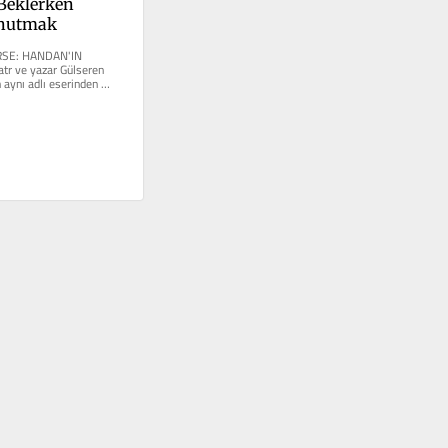
Beklerken 
Unutmak
SE: HANDAN'IN 
tr ve yazar Gülseren 
 aynı adlı eserinden 
TV'de yayınlanan,...