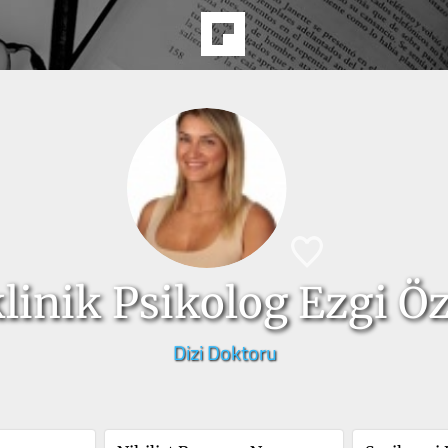
klinik Psikolog Ezgi Ö
Dizi Doktoru