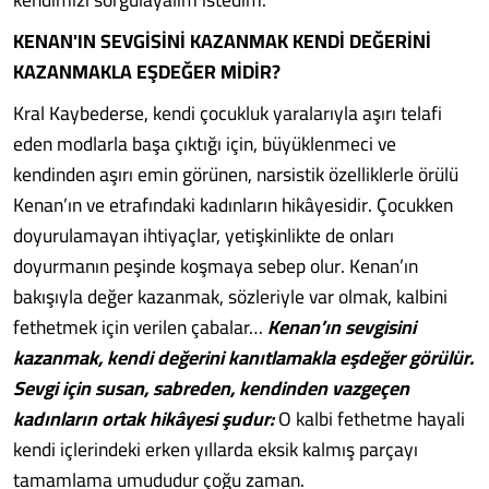
KENAN'IN SEVGİSİNİ KAZANMAK KENDİ DEĞERİNİ
KAZANMAKLA EŞDEĞER MİDİR?
Kral Kaybederse, kendi çocukluk yaralarıyla aşırı telafi
eden modlarla başa çıktığı için, büyüklenmeci ve
kendinden aşırı emin görünen, narsistik özelliklerle örülü
Kenan’ın ve etrafındaki kadınların hikâyesidir. Çocukken
doyurulamayan ihtiyaçlar, yetişkinlikte de onları
doyurmanın peşinde koşmaya sebep olur. Kenan’ın
bakışıyla değer kazanmak, sözleriyle var olmak, kalbini
fethetmek için verilen çabalar…
Kenan’ın sevgisini
kazanmak, kendi değerini kanıtlamakla eşdeğer görülür.
Sevgi için susan, sabreden, kendinden vazgeçen
kadınların ortak hikâyesi şudur:
O kalbi fethetme hayali
kendi içlerindeki erken yıllarda eksik kalmış parçayı
tamamlama umududur çoğu zaman.