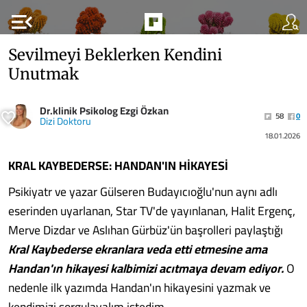
menu_open
Sevilmeyi Beklerken Kendini
Unutmak
Dr.klinik Psikolog Ezgi Özkan
58
0
Dizi Doktoru
18.01.2026
KRAL KAYBEDERSE: HANDAN'IN HİKAYESİ
Psikiyatr ve yazar Gülseren Budayıcıoğlu'nun aynı adlı
eserinden uyarlanan, Star TV'de yayınlanan, Halit Ergenç,
Merve Dizdar ve Aslıhan Gürbüz'ün başrolleri paylaştığı
Kral Kaybederse ekranlara veda etti etmesine ama
Handan'ın hikayesi kalbimizi acıtmaya devam ediyor.
O
nedenle ilk yazımda Handan'ın hikayesini yazmak ve
kendimizi sorgulayalım istedim.