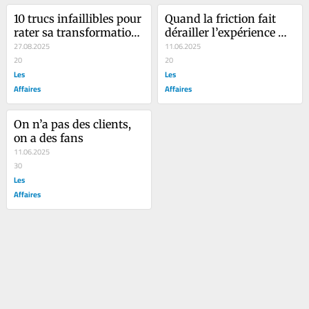
10 trucs infaillibles pour 
Quand la friction fait 
rater sa transformation 
dérailler l’expérience 
numérique
27.08.2025
client ferroviaire
11.06.2025
20
20
Les
Les
Affaires
Affaires
On n’a pas des clients, 
on a des fans
11.06.2025
30
Les
Affaires