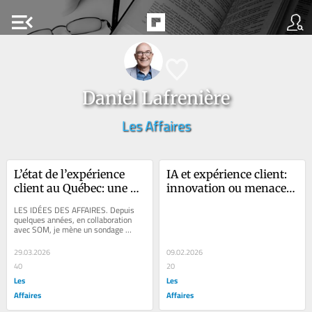
menu_open
Daniel Lafrenière
Les Affaires
L’état de l’expérience 
IA et expérience client: 
client au Québec: une 
innovation ou menace 
stagnation inquiétante
pour vos clients?
LES IDÉES DES AFFAIRES. Depuis 
quelques années, en collaboration 
avec SOM, je mène un sondage 
visant à mesurer l’état de 
l’expérience...
29.03.2026
09.02.2026
40
20
Les
Les
Affaires
Affaires