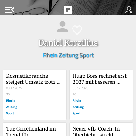
menu_open
Daniel Korzilius
Rhein Zeitung Sport
Kosmetikbranche 
Hugo Boss rechnet erst 
steigert Umsatz trotz 
2027 mit besseren 
Konsumflaute
03.12.2025
Geschäften
03.12.2025
30
20
Rhein
Rhein
Zeitung
Zeitung
Sport
Sport
Tui: Griechenland im 
Neuer VfL-Coach: In 
Trend für 
Oberbieber steckt 