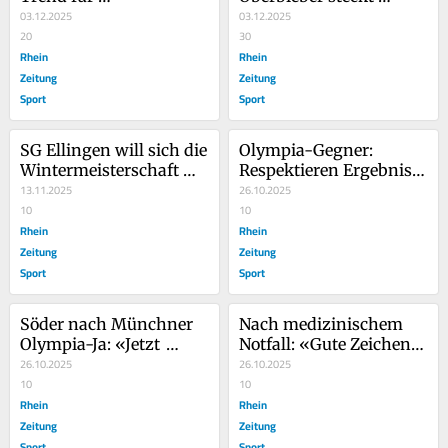
Sommerurlaub 2026
03.12.2025
richtig Potenzial
03.12.2025
20
30
Rhein
Rhein
Zeitung
Zeitung
Sport
Sport
SG Ellingen will sich die 
Olympia-Gegner: 
Wintermeisterschaft 
Respektieren Ergebnis 
sichern
13.11.2025
der Bürgerbefragung
26.10.2025
10
10
Rhein
Rhein
Zeitung
Zeitung
Sport
Sport
Söder nach Münchner 
Nach medizinischem 
Olympia-Ja: «Jetzt 
Notfall: «Gute Zeichen» 
starten wir durch»
26.10.2025
vom Mainzer Fan
26.10.2025
10
10
Rhein
Rhein
Zeitung
Zeitung
Sport
Sport