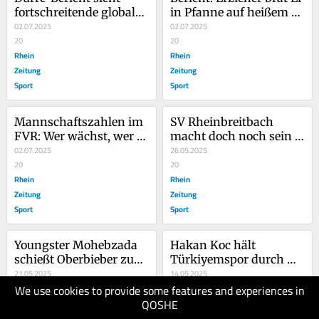
fortschreitende globale 
in Pfanne auf heißem 
Katastrophe
02.07.2025
Schulhofboden
02.07.2025
20
20
Rhein
Rhein
Zeitung
Zeitung
Sport
Sport
Mannschaftszahlen im 
SV Rheinbreitbach 
FVR: Wer wächst, wer 
macht doch noch sein 
schrumpft?
02.07.2025
Meisterstück
26.05.2025
20
20
Rhein
Rhein
Zeitung
Zeitung
Sport
Sport
Youngster Mohebzada 
Hakan Koc hält 
schießt Oberbieber zum 
Türkiyemspor durch 
Aufstieg
21.05.2025
spätes Tor auf Kurs
14.05.2025
We use cookies to provide some features and experiences in
20
20
QOSHE
Rhein
Rhein
Zeitung
Zeitung