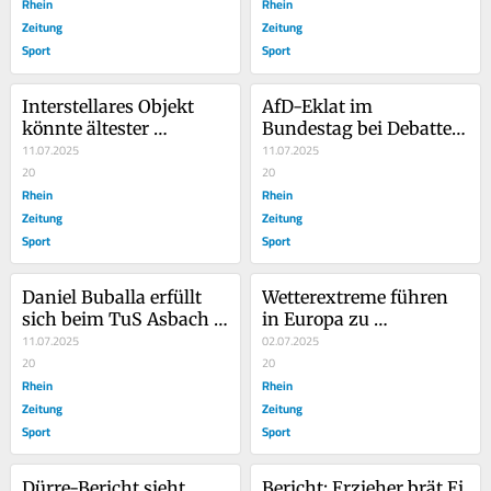
Rhein
Rhein
Zeitung
Zeitung
Sport
Sport
Interstellares Objekt 
AfD-Eklat im 
könnte ältester 
Bundestag bei Debatte 
gesichteter Komet sein
11.07.2025
über Srebrenica
11.07.2025
20
20
Rhein
Rhein
Zeitung
Zeitung
Sport
Sport
Daniel Buballa erfüllt 
Wetterextreme führen 
sich beim TuS Asbach 
in Europa zu 
einen Traum
11.07.2025
Milliardenschäden
02.07.2025
20
20
Rhein
Rhein
Zeitung
Zeitung
Sport
Sport
Dürre-Bericht sieht 
Bericht: Erzieher brät Ei 