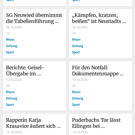
SG Neuwied übernimmt 
„Kämpfen, kratzen, 
die Tabellenführung 
beißen“ ist Neustadts 
des CSV
26.10.2025
neue Devise
16.10.2025
10
20
Rhein
Rhein
Zeitung
Zeitung
Sport
Sport
Berichte: Geisel-
Für den Notfall: 
Übergabe im 
Dokumentenmappe 
Gazastreifen hat 
13.10.2025
und Datensicherung
13.10.2025
begonnen
20
20
Rhein
Rhein
Zeitung
Zeitung
Sport
Sport
Rapperin Katja 
Puderbachs Tor lässt 
Krasavice äußert sich 
Ellingen bei 
nach 
13.10.2025
Türkiyemspor jubeln
13.10.2025