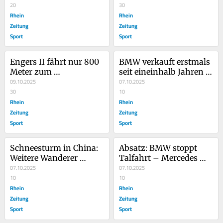
Hausdurchsuchung
20
30
Rhein
Rhein
Zeitung
Zeitung
Sport
Sport
Engers II fährt nur 800 
BMW verkauft erstmals 
Meter zum 
seit eineinhalb Jahren 
Auswärtsspiel
09.10.2025
mehr Autos
07.10.2025
30
10
Rhein
Rhein
Zeitung
Zeitung
Sport
Sport
Schneesturm in China: 
Absatz: BMW stoppt 
Weitere Wanderer 
Talfahrt – Mercedes 
gerettet
07.10.2025
verliert deutlich
07.10.2025
10
10
Rhein
Rhein
Zeitung
Zeitung
Sport
Sport