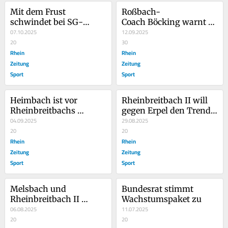
Mit dem Frust 
Roßbach-
schwindet bei SG-
Coach Böcking warnt 
Coach Mannebach die 
07.10.2025
vor Ellingens Offensive
12.09.2025
Lust
20
30
Rhein
Rhein
Zeitung
Zeitung
Sport
Sport
Heimbach ist vor 
Rheinbreitbach II will 
Rheinbreitbachs 
gegen Erpel den Trend 
Offensive gewarnt
04.09.2025
stoppen
29.08.2025
20
20
Rhein
Rhein
Zeitung
Zeitung
Sport
Sport
Melsbach und 
Bundesrat stimmt 
Rheinbreitbach II 
Wachstumspaket zu
eröffnen die Saison
06.08.2025
11.07.2025
20
20