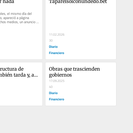
r nada
Taparelsolconundedo.bet
les, el mismo día del 
 apareció a página 
hos medios, un anuncio 
 le decía al...
11.02.2026
30
Diario
Financiero
ructura de 
Obras que trascienden 
mbién tarda y, a 
gobiernos
lega
17.09.2025
40
Diario
Financiero