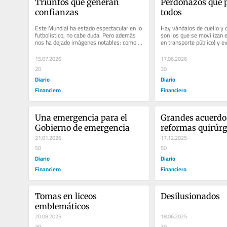
Triunfos que generan 
Perdonazos que 
confianzas
todos
Este Mundial ha estado espectacular en lo 
Hay vándalos de cuello y c
futbolístico, no cabe duda. Pero además 
son los que se movilizan e
nos ha dejado imágenes notables: como 
en transporte público) y ev
ver a Haaland dirigiendo el...
tag. Y esto es...
15.07.2026
17.06.2026
20
30
Diario
Diario
Financiero
Financiero
Una emergencia para el 
Grandes acuerdos
Gobierno de emergencia
reformas quirúrg
21.01.2026
17.12.2025
50
50
Diario
Diario
Financiero
Financiero
Tomas en liceos 
Desilusionados
emblemáticos
20.08.2025
18.06.2025
30
30