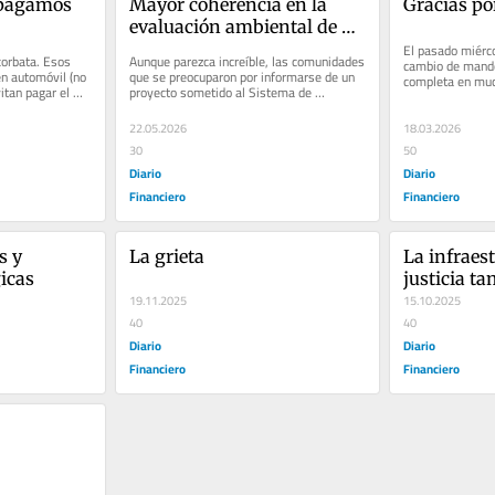
pagamos 
Mayor coherencia en la 
Gracias po
evaluación ambiental de 
proyectos
El pasado miérco
orbata. Esos 
Aunque parezca increíble, las comunidades 
cambio de mando,
n automóvil (no 
que se preocuparon por informarse de un 
completa en muc
itan pagar el 
proyecto sometido al Sistema de 
de Greenpeace que
Evaluación de Impacto Ambiental...
22.05.2026
18.03.2026
30
50
Diario
Diario
Financiero
Financiero
 y 
La grieta
La infraest
icas
justicia ta
19.11.2025
veces, no l
15.10.2025
40
40
Diario
Diario
Financiero
Financiero