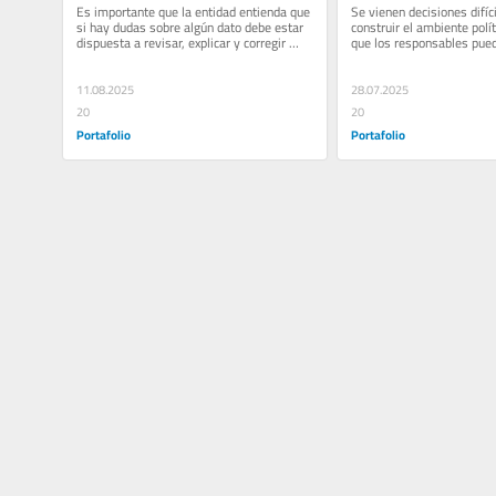
Es importante que la entidad entienda que 
Se vienen decisiones difíc
si hay dudas sobre algún dato debe estar 
construir el ambiente polít
dispuesta a revisar, explicar y corregir 
que los responsables pued
cuando corresponda.
agosto de 2026.
11.08.2025
28.07.2025
20
20
Portafolio
Portafolio