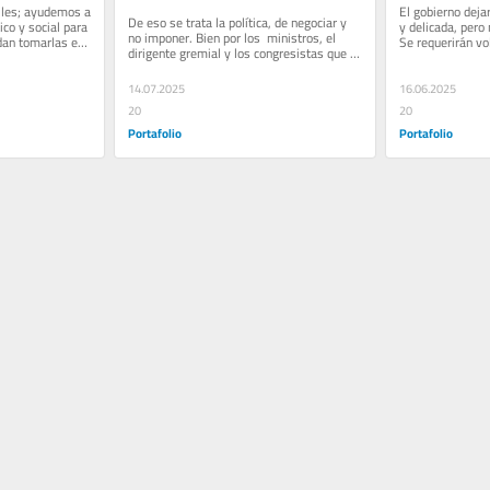
iles; ayudemos a 
real
El gobierno dejar
De eso se trata la política, de negociar y 
ico y social para 
y delicada, pero
no imponer. Bien por los  ministros, el 
an tomarlas en 
Se requerirán vol
dirigente gremial y los congresistas que 
y diálogo.
apoyaron este acuerdo.
14.07.2025
16.06.2025
20
20
Portafolio
Portafolio