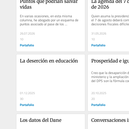
Puntos que podrían salvar 
La agenda del 7 d
vidas
de 2026
En varias ocasiones, en esta misma 
Quien asuma la presidenci
columna, he abogado por un esquema de 
el 7 de agosto deberá com
puntos asociado al pase de los 
decisiones fiscales difícil
conductores en Colombia. Es una medida 
son claras, el actual ritmo.
que se...
26.07.2026
31.05.2026
10
10
Portafolio
Portafolio
La deserción en educación
Prosperidad e ig
Creo que la desaparición d
ministerio y la ampliación 
del DPS son la fórmula con
sentido.
01.12.2025
20.10.2025
30
20
Portafolio
Portafolio
Los datos del Dane
Conversaciones 