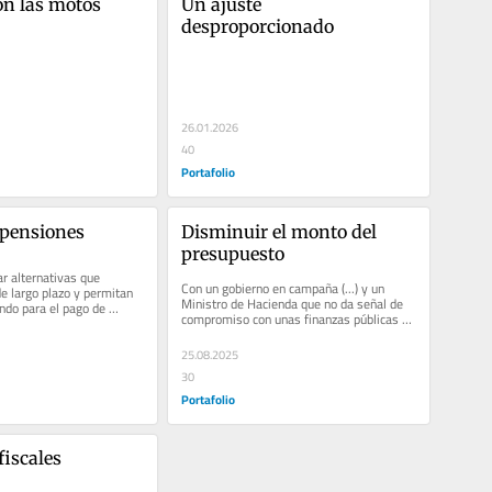
on las motos
Un ajuste 
desproporcionado
26.01.2026
40
Portafolio
 pensiones
Disminuir el monto del 
presupuesto
r alternativas que 
Con un gobierno en campaña (...) y un 
e largo plazo y permitan 
Ministro de Hacienda que no da señal de 
ndo para el pago de 
compromiso con unas finanzas públicas 
sanas, el monto es menor.
25.08.2025
30
Portafolio
fiscales