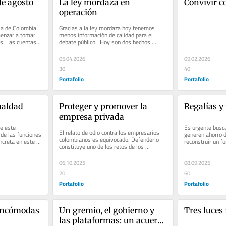
e agosto 
La ley mordaza en 
Convivir c
operación
a de Colombia 
Gracias a la ley mordaza hoy tenemos 
enzar a tomar 
menos información de calidad para el 
es. Las cuentas 
debate público.  Hoy son dos hechos 
..
sobresalientes: Hay menos encuestas y...
05.04.2026
09.02.2026
30
40
Portafolio
Portafolio
ualdad
Proteger y promover la 
Regalías y
empresa privada
e este 
Es urgente busca
El relato de odio contra los empresarios 
de las funciones 
generen ahorro d
colombianos es equivocado. Defenderlo 
creta en este 
reconstruir un fo
constituye uno de los retos de los 
pensiones. 
próximos meses y años.
06.10.2025
08.09.2025
20
60
Portafolio
Portafolio
incómodas
Un gremio, el gobierno y 
Tres luces 
las plataformas: un acuerdo 