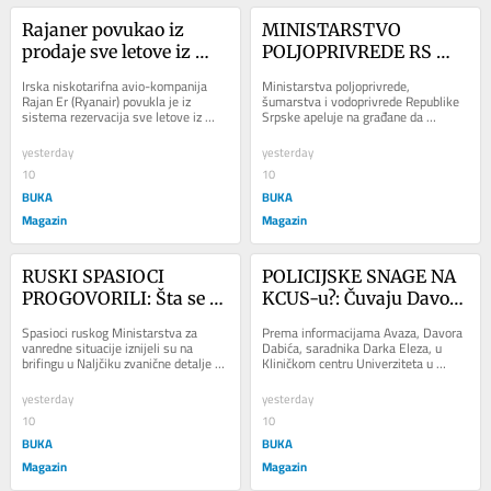
Rajaner povukao iz 
MINISTARSTVO 
prodaje sve letove iz 
POLJOPRIVREDE RS 
Niša? Šta se desilo?
uputilo apel građanima!
Irska niskotarifna avio-kompanija 
Ministarstva poljoprivrede, 
Rajan Er (Ryanair) povukla je iz 
šumarstva i vodoprivrede Republike 
sistema rezervacija sve letove iz 
Srpske apeluje na građane da 
Niša, pa karte trenutno više nije 
racionalno i odgovorno koriste vodu 
moguće...
usljed suše. –...
yesterday
yesterday
10
10
BUKA
BUKA
Magazin
Magazin
RUSKI SPASIOCI 
POLICIJSKE SNAGE NA 
PROGOVORILI: Šta se 
KCUS-u?: Čuvaju Davora 
dogodilo zeničkim 
Dabića
Spasioci ruskog Ministarstva za 
Prema informacijama Avaza, Davora 
planinarima na 
vanredne situacije iznijeli su na 
Dabića, saradnika Darka Eleza, u 
brifingu u Naljčiku zvanične detalje o 
Kliničkom centru Univerziteta u 
Elbrusu?
mogućim uzrocima pogibije pet 
Sarajevu čuvaju jake policijske 
zeničkih...
snage....
yesterday
yesterday
10
10
BUKA
BUKA
Magazin
Magazin