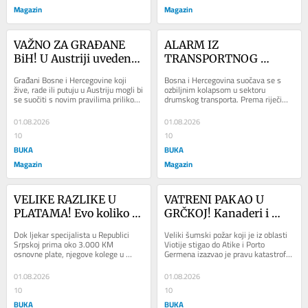
Magazin
Magazin
VAŽNO ZA GRAĐANE 
ALARM IZ 
BiH! U Austriji uvedeno 
TRANSPORTNOG 
novo ograničenje na 
SEKTORA! BiH ostala 
Građani Bosne i Hercegovine koji 
Bosna i Hercegovina suočava se s 
bankomatima, 
bez do 20.000 vozača, 
žive, rade ili putuju u Austriju mogli bi 
ozbiljnim kolapsom u sektoru 
se suočiti s novim pravilima prilikom 
drumskog transporta. Prema riječima 
podizanje gotovine 
firme se sele u Hrvatsku 
podizanja gotovine. Na stotinama...
predsjednika Udruženja prevoznika za 
može biti skuplje
i Sloveniju
unutrašnji...
01.08.2026
01.08.2026
10
10
BUKA
BUKA
Magazin
Magazin
VELIKE RAZLIKE U 
VATRENI PAKAO U 
PLATAMA! Evo koliko 
GRČKOJ! Kanaderi i 
zarađuju ljekari u 
helikopteri u borbi s 
Dok ljekar specijalista u Republici 
Veliki šumski požar koji je iz oblasti 
Srpskoj, FBiH i Evropi
plamenom, evakuisana 
Srpskoj prima oko 3.000 KM 
Viotije stigao do Atike i Porto 
osnovne plate, njegove kolege u 
Germena izazvao je pravu katastrofu. 
naselja i ljudi spašavani 
Federaciji BiH, Hrvatskoj i zemljama 
Vatra guta šume i kuće, 
čamcima
Evropske unije...
stanovništvo...
01.08.2026
01.08.2026
10
10
BUKA
BUKA