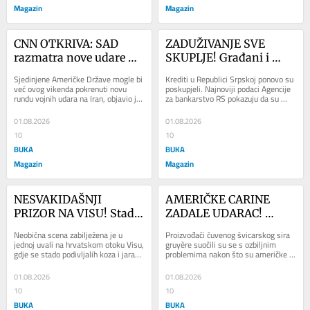
Magazin
Magazin
CNN OTKRIVA: SAD 
ZADUŽIVANJE SVE 
razmatra nove udare na 
SKUPLJE! Građani i 
Iran već ovog vikenda, 
privreda u RS plaćaju 
Sjedinjene Američke Države mogle bi 
Krediti u Republici Srpskoj ponovo su 
među metama i 
veće kamate, rast 
već ovog vikenda pokrenuti novu 
poskupjeli. Najnoviji podaci Agencije 
rundu vojnih udara na Iran, objavio je 
za bankarstvo RS pokazuju da su 
podzemni nuklearni 
pogodio gotovo sve 
CNN, pozivajući se na dvojicu...
kamatne stope u prvom kvartalu ove 
kompleks
kredite
godine...
01.08.2026
01.08.2026
10
10
BUKA
BUKA
Magazin
Magazin
NESVAKIDAŠNJI 
AMERIČKE CARINE 
PRIZOR NA VISU! Stado 
ZADALE UDARAC! 
koza divljalo na plaži, 
Poznati švicarski sir 
Neobična scena zabilježena je u 
Proizvođači čuvenog švicarskog sira 
kupači ostali u čudu
usporio proizvodnju, 
jednoj uvali na hrvatskom otoku Visu, 
gruyère suočili su se s ozbiljnim 
gdje se stado podivljalih koza i jaraca 
problemima nakon što su američke 
proizvođači strahuju od 
spustilo niz strme litice sve do 
carine dovele do pada potražnje na...
velikih gubitaka
same...
01.08.2026
01.08.2026
10
10
BUKA
BUKA