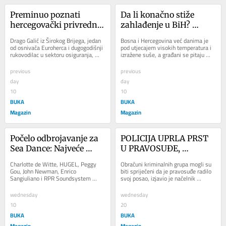
Preminuo poznati 
Da li konačno stiže 
hercegovački privrednik 
zahlađenje u BiH? 
Drago Galić
Nedim Sladić ima 
Drago Galić iz Širokog Brijega, jedan 
Bosna i Hercegovina već danima je 
preciznu prognozu
od osnivača Euroherca i dugogodišnji 
pod utjecajem visokih temperatura i 
rukovodilac u sektoru osiguranja, 
izražene suše, a građani se pitaju 
preminuo je u 73. godini života....
kada će konačno stići osvježenje i...
previous
previous
day
day
10
10
BUKA
BUKA
Magazin
Magazin
Počelo odbrojavanje za 
POLICIJA UPRLA PRST 
Sea Dance: Najveće 
U PRAVOSUĐE, 
svjetske zvijezde stižu u 
Šehovac: Obračuni 
Charlotte de Witte, HUGEL, Peggy 
Obračuni kriminalnih grupa mogli su 
Budvu, ulaz slobodan 
kriminalnih grupa u 
Gou, John Newman, Enrico 
biti spriječeni da je pravosuđe radilo 
Sangiuliano i RPR Soundsystem 
svoj posao, izjavio je načelnik 
uz registraciju
Istočnom Sarajevu 
predvode veliko festivalsko finale 
Policijske uprave Istočno Sarajevo...
mogli su biti spriječeni
ljeta, koje će od 28. do...
wednesday
wednesday
10
20
BUKA
BUKA
Magazin
Magazin