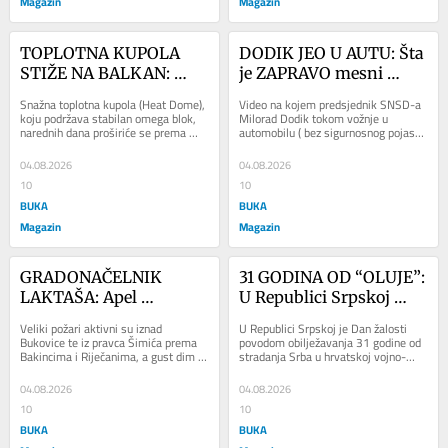
Magazin
Magazin
TOPLOTNA KUPOLA 
DODIK JEO U AUTU: Šta 
STIŽE NA BALKAN: 
je ZAPRAVO mesni 
Temperature do 43 
narezak i od čega se 
Snažna toplotna kupola (Heat Dome), 
Video na kojem predsjednik SNSD-a 
stepena, najgore tek 
pravi?
koju podržava stabilan omega blok, 
Milorad Dodik tokom vožnje u 
narednih dana proširiće se prema 
automobilu ( bez sigurnosnog pojasa, 
dolazi
Balkanu, donoseći ekstremno 
uzgred budi rečeno ) jede mesni 
visoke...
narezak izazvale...
04.08.2026
04.08.2026
10
10
BUKA
BUKA
Magazin
Magazin
GRADONAČELNIK 
31 GODINA OD “OLUJE”: 
LAKTAŠA: Apel 
U Republici Srpskoj 
građanima, veliki su 
danas Dan žalosti
Veliki požari aktivni su iznad 
U Republici Srpskoj je Dan žalosti 
požari aktivni
Bukovice te iz pravca Šimića prema 
povodom obilježavanja 31 godine od 
Bakincima i Riječanima, a gust dim 
stradanja Srba u hrvatskoj vojno-
širi se kroz okolna naselja, upozorio 
policijskoj akciji “Oluja” tokom koje 
je...
je...
04.08.2026
04.08.2026
10
10
BUKA
BUKA