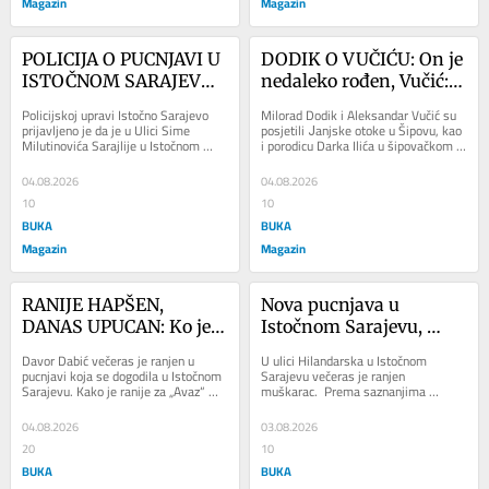
Magazin
Magazin
POLICIJA O PUCNJAVI U 
DODIK O VUČIĆU: On je 
ISTOČNOM SARAJEVU: 
nedaleko rođen, Vučić: 
Potraga u toku, blokiran 
Mile, nisam
Policijskoj upravi Istočno Sarajevo 
Milorad Dodik i Aleksandar Vučić su 
grad
prijavljeno je da je u Ulici Sime 
posjetili Јanjske otoke u Šipovu, kao 
Milutinovića Sarajlije u Istočnom 
i porodicu Darka Ilića u šipovačkom 
Novom Sarajevu došlo do upotrebe 
selu Vodice. Dodik se zahvalio...
vatrenog...
04.08.2026
04.08.2026
10
10
BUKA
BUKA
Magazin
Magazin
RANIJE HAPŠEN, 
Nova pucnjava u 
DANAS UPUCAN: Ko je 
Istočnom Sarajevu, 
Davor Dabić?
objavljeno ko je upucan
Davor Dabić večeras je ranjen u 
U ulici Hilandarska u Istočnom 
pucnjavi koja se dogodila u Istočnom 
Sarajevu večeras je ranjen 
Sarajevu. Kako je ranije za „Avaz“ 
muškarac.  Prema saznanjima 
potvrđeno iz MUP-a RS, došlo je do...
portala „Avaza“, upucan je Davor 
Dabić, koji se...
04.08.2026
03.08.2026
20
10
BUKA
BUKA