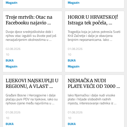
Magazin
Magazin
Troje mrtvih: Otac na 
HOROR U HRVATSKOJ! 
Facebooku najavio 
Istraga tek počela, 
zločin, prvo ubio djecu, 
isplivala uznemirujuća 
Dvoje djece srednjoškolske dobi i 
Tragedija koja je jutros potresla Sveti 
pa sebe?
objava oca, komšije u 
njihov otac izgubili su živote pod još 
Križ Začretje i dalje je obavijena 
nerazjašnjenim okolnostima u 
brojnim nepoznanicama. Iako 
šoku
njihovoj porodičnoj kući u Svetom 
službeni uzrok smrti još nije 
Križu...
potvrđen,...
02.08.2026
01.08.2026
10
10
BUKA
BUKA
Magazin
Magazin
LIJEKOVI NAJSKUPLJI U 
NJEMAČKA NUDI 
REGIONU, A VLAST 
PLATE VEĆE OD 7.000 
ODBIJA UKIDANJE PDV-
EVRA, ALI RADNICI IZ 
Građani Bosne i Hercegovine i dalje 
Iako Njemačka i dalje nudi visoke 
a! Građani i dalje 
BiH SVE MANJE 
plaćaju puni PDV na lijekove, iako su 
plate i hiljade slobodnih radnih 
njihove cijene među najvišima u 
mjesta, interesovanje radnika iz 
plaćaju porez i na 
ODLAZE! Domaći 
regionu. Dok iz Pokreta Sigurna 
Bosne i Hercegovine za odlazak 
liječenje
poslodavci u velikom 
Srpska...
putem zvaničnih...
01.08.2026
01.08.2026
problemu
10
10
BUKA
BUKA