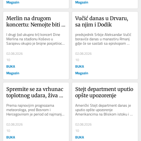
Magazin
Magazin
Merlin na drugom 
Vučić danas u Drvaru, 
koncertu: Nemojte biti 
sa njim i Dodik
prestrogi prema meni
I drugi (od ukupno tri) koncert Dine 
predsjednik Srbije Aleksandar Vučić 
Merlina na stadionu Koševo u 
boraviće danas u manastiru Rmanj 
Sarajevu okupio je brojne posjetiioce 
gdje će se sastati sa episkopom 
iz Bosne i Hercegovine i drugih 
bihaćko-petrovačkim i rmanjskim 
zemalja...
Sergijem....
02.08.2026
02.08.2026
10
10
BUKA
BUKA
Magazin
Magazin
Spremite se za vrhunac 
Stejt department uputio 
toplotnog udara, živa 
opšte upozorenje
ide preko 40, evo do 
Prema najnovijim prognozama 
Američki Stejt department danas je 
kada će trajati
meteorologa, pred Bosnom i 
uputio opšte upozorenje 
Hercegovinom je period od najmanje 
Amerikancima na Bliskom istoku i 
sedam do deset izrazito vrućih dana, 
pozvao ih da “razmotre odlazak ili 
a temperature će...
budu spremni da odu...
02.08.2026
02.08.2026
10
10
BUKA
BUKA