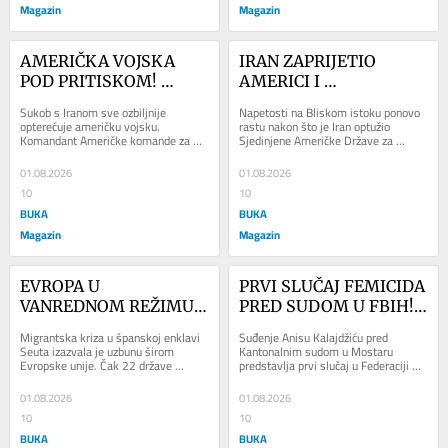
Magazin
Magazin
AMERIČKA VOJSKA 
IRAN ZAPRIJETIO 
POD PRITISKOM! 
AMERICI I 
General upozorio 
SAVEZNICIMA! 
Sukob s Iranom sve ozbiljnije 
Napetosti na Bliskom istoku ponovo 
Pentagon: “Možda više 
“Progutat će ih plamen 
opterećuje američku vojsku. 
rastu nakon što je Iran optužio 
Komandant Američke komande za 
Sjedinjene Američke Države za 
ne možemo braniti 
rata”, Trump ponovo 
Evropu (EUCOM) Alexus Grynkewich 
dodatnu eskalaciju sukoba i zaprijetio 
Izrael”
najavio nove udare
upozorio je Pentagon da...
svim...
01.08.2026
01.08.2026
10
10
BUKA
BUKA
Magazin
Magazin
EVROPA U 
PRVI SLUČAJ FEMICIDA 
VANREDNOM REŽIMU! 
PRED SUDOM U FBIH! 
Čak 22 zemlje traže 
Presuda bi mogla 
Migrantska kriza u španskoj enklavi 
Suđenje Anisu Kalajdžiću pred 
hitan sastanak zbog 
promijeniti sudsku 
Seuta izazvala je uzbunu širom 
Kantonalnim sudom u Mostaru 
Evropske unije. Čak 22 države 
predstavlja prvi slučaj u Federaciji 
migrantske krize u 
praksu u BiH
članice zatražile su hitnu video-
Bosne i Hercegovine u kojem se 
Seuti
konferenciju...
optuženom sudi za...
01.08.2026
01.08.2026
10
10
BUKA
BUKA