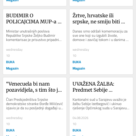
BUDIMIR O 
Žrtve, hrvatske ili 
POLICAJCIMA MUP-a 
srpske, ne smiju biti 
RS U FBiH: Moguće da 
zaboravljene
Ministar unutrašnjih poslova 
Danas smo održali komemoraciju za 
je došlo do previda
Republike Srpske Željko Budimir 
sve one koji su izgubili živote, 
komentarisao je prisustvo pripadnika 
domove i zavičaj tokom i u danima 
MUP-a RS na području Federacije BiH 
nakon VRO Oluja. Središnja...
tokom posjete...
wednesday
wednesday
10
10
BUKA
BUKA
Magazin
Magazin
“Venecuela bi nam 
UVAŽENA ŽALBA: 
pozavidjela, s tim što je 
Predmet Sebije 
kod nas izabranog 
Izetbegović protiv UNSA 
Član Predsjedništva Srpske 
Kantonalni sud u Sarajevu uvažio je 
predsjednika 
vraćen na ponovno 
demokratske stranke Đorđe Milićević 
žalbu Sebije Izetbegović i ukinuo 
izjavio je da su posljednji događaji u 
rješenje Općinskog suda u Sarajevu 
‘kidnapovao’ 
odlučivanje
Republici Srpskoj ogolili stanje u...
kojim se taj sud proglasio stvarno...
samoprozvani 
wednesday
04.08.2026
predsjednik“
10
10
BUKA
BUKA