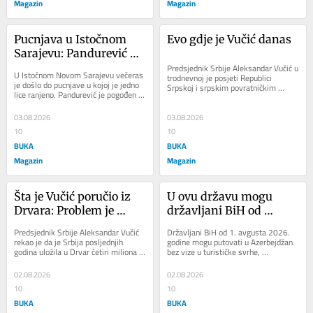
Magazin
Magazin
Pucnjava u Istočnom 
Evo gdje je Vučić danas
Sarajevu: Pandurević 
ranjen, Ždrale u 
Predsjednik Srbije Aleksandar Vučić u 
U Istočnom Novom Sarajevu večeras 
trodnevnoj je posjeti Republici 
bjekstvu
je došlo do pucnjave u kojoj je jedno 
Srpskoj i srpskim povratničkim 
lice ranjeno. Pandurević je pogođen s 
opštinama u Federaciji BiH. Danas bi 
najmanje dva hica iz vatrenog...
trebalo...
03.08.2026
03.08.2026
10
10
BUKA
BUKA
Magazin
Magazin
Šta je Vučić poručio iz 
U ovu državu mogu 
Drvara: Problem je 
državljani BiH od 
samo…
1.avgusta bez vize
Predsjednik Srbije Aleksandar Vučić 
Državljani BiH od 1. avgusta 2026. 
rekao je da je Srbija posljednjih 
godine mogu putovati u Azerbejdžan 
godina uložila u Drvar četiri miliona 
bez vize u turističke svrhe, 
eura, te poručio da Drvar uvijek...
zahvaljujući odluci vlasti 
Azerbejdžana o...
02.08.2026
02.08.2026
10
10
BUKA
BUKA