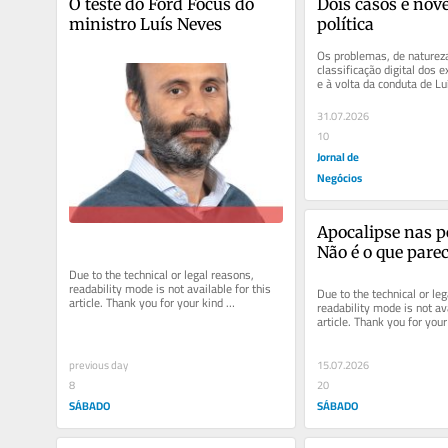
O teste do Ford Focus do 
Dois casos e nove 
ministro Luís Neves
política
Os problemas, de natureza 
classificação digital dos 
e à volta da conduta de Lu
oferecem várias lições...
31.07.2026
10
Jornal de
Negócios
Apocalipse nas p
Não é o que parec
Due to the technical or legal reasons, 
readability mode is not available for this 
Due to the technical or leg
article. Thank you for your kind 
readability mode is not ava
understanding.
article. Thank you for your 
understanding.
previous day
15.07.2026
8
20
SÁBADO
SÁBADO