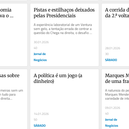
omia 
Pistas e estilhaços deixados 
A corrida d
va o 
pelas Presidenciais
da 2.ª volt
A experiência laboratorial de um Ventura 
sem gelo, a tentação errada de centrar a 
questão do Chega na direita, o desafio 
para a IL...
30.01.2026
40
28.01.2026
Jornal de
30
Negócios
SÁBADO
as sobre 
A política é um jogo (a 
Marques Me
dinheiro)
de uma fra
anunciada
rimeiras sem um 
A natureza do pe
m tudo para 
Marques Mendes
direita...
variedade de int
sobretudo um pr
09.01.2026
40
14.01.2026
Jornal de
50
SÁBADO
Negócios