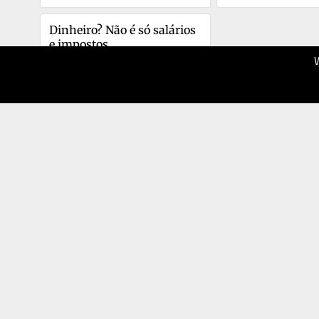
Dinheiro? Não é só salários 
e impostos
07.01.2026
40
SÁBADO