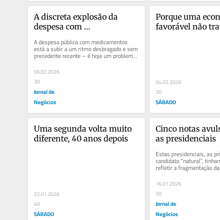
A discreta explosão da 
Porque uma econ
despesa com 
favorável não tra
medicamentos
populismo
A despesa pública com medicamentos 
está a subir a um ritmo desbragado e sem 
precedente recente – é hoje um problema 
evidente...
06.02.2026
30
04.02.2026
Jornal de
30
Negócios
SÁBADO
Uma segunda volta muito 
Cinco notas avuls
diferente, 40 anos depois
as presidenciais
Estas presidenciais, as p
candidato “natural”, tinha
refletir a fragmentação da 
16.01.2026
50
22.01.2026
Jornal de
40
SÁBADO
Negócios