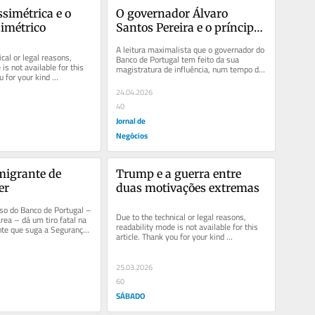
simétrica e o 
O governador Álvaro 
imétrico
Santos Pereira e o príncipe 
Vassíli
A leitura maximalista que o governador do 
cal or legal reasons, 
Banco de Portugal tem feito da sua 
is not available for this 
magistratura de influência, num tempo de 
u for your kind 
alta fragmentação e...
24.04.2026
40
Jornal de
Negócios
migrante de 
Trump e a guerra entre 
er
duas motivações extremas
so do Banco de Portugal – 
Due to the technical or legal reasons, 
ea – dá um tiro fatal na 
readability mode is not available for this 
nte que suga a Segurança 
article. Thank you for your kind 
understanding.
25.03.2026
60
SÁBADO