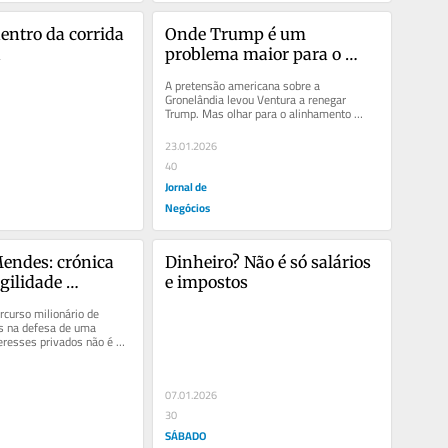
entro da corrida 
Onde Trump é um 
a
problema maior para o 
Chega
A pretensão americana sobre a 
Gronelândia levou Ventura a renegar 
Trump. Mas olhar para o alinhamento 
ideológico dos partidos...
23.01.2026
40
Jornal de
Negócios
ndes: crónica 
Dinheiro? Não é só salários 
gilidade 
e impostos
rcurso milionário de 
 na defesa de uma 
eresses privados não é 
oblema de...
07.01.2026
30
SÁBADO