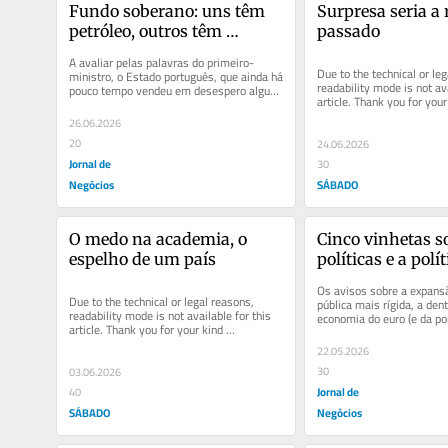
Fundo soberano: uns têm 
Surpresa seria a 
petróleo, outros têm 
passado
impostos
A avaliar pelas palavras do primeiro-
Due to the technical or leg
ministro, o Estado português, que ainda há 
readability mode is not ava
pouco tempo vendeu em desespero alguns 
article. Thank you for your 
dos seus últimos anéis,...
understanding.
26.06.2026
20
24.06.2026
Jornal de
30
Negócios
SÁBADO
O medo na academia, o 
Cinco vinhetas so
espelho de um país
políticas e a polít
Os avisos sobre a expans
Due to the technical or legal reasons, 
pública mais rígida, a den
readability mode is not available for this 
economia do euro (e da por
article. Thank you for your kind 
apoio (agora mais)...
understanding.
22.05.2026
30
03.06.2026
Jornal de
40
SÁBADO
Negócios