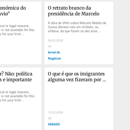
conómica do 
O retrato branco da 
svio”
presidência de Marcelo
A obra de Vhils sobre Marcelo Rebelo de 
cal or legal reasons, 
Sousa oferece-nos um símbolo, ou 
is not available for this 
síntese, do que foram os dez anos 
u for your kind 
intensos e ambíguos da Presidência que...
06.03.2026
40
Jornal de
Negócios
? Não: política 
O que é que os imigrantes 
a e importante
alguma vez fizeram por 
nós?
cal or legal reasons, 
is not available for this 
u for your kind 
12.02.2026
30
SÁBADO