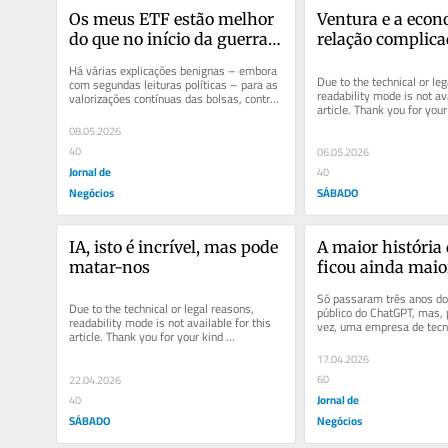
Os meus ETF estão melhor 
Ventura e a econ
do que no início da guerra. 
relação complic
Como?
Há várias explicações benignas – embora 
Due to the technical or leg
com segundas leituras políticas – para as 
readability mode is not ava
valorizações contínuas das bolsas, contra 
article. Thank you for your 
todas as...
understanding.
08.05.2026
40
06.05.2026
Jornal de
40
Negócios
SÁBADO
IA, isto é incrível, mas pode 
A maior história
matar-nos
ficou ainda maio
Só passaram três anos do
Due to the technical or legal reasons, 
público do ChatGPT, mas, p
readability mode is not available for this 
vez, uma empresa de tecno
article. Thank you for your kind 
Anthropic, não lançou um n
understanding.
17.04.2026
60
22.04.2026
Jornal de
40
SÁBADO
Negócios