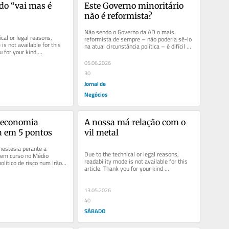
do “vai mas é 
Este Governo minoritário 
não é reformista?
Não sendo o Governo da AD o mais 
cal or legal reasons, 
reformista de sempre – não poderia sê-lo 
is not available for this 
na atual circunstância política – é difícil 
u for your kind 
aceitar já o...
05.06.2026
30
Jornal de
Negócios
 economia 
A nossa má relação com o 
a em 5 pontos
vil metal
estesia perante a 
Due to the technical or legal reasons, 
 em curso no Médio 
readability mode is not available for this 
político de risco num Irão 
article. Thank you for your kind 
mos, a...
understanding.
13.05.2026
40
SÁBADO