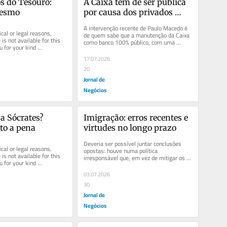
s do Tesouro: 
A Caixa tem de ser pública 
mesmo
por causa dos privados 
(parte II)
A intervenção recente de Paulo Macedo é 
cal or legal reasons, 
de quem sabe que a manutenção da Caixa 
is not available for this 
como banco 100% público, com uma 
u for your kind 
gestão independente e...
17.07.2026
20
Jornal de
Negócios
a Sócrates? 
Imigração: erros recentes e 
to a pena
virtudes no longo prazo
Deveria ser possível juntar conclusões 
cal or legal reasons, 
opostas: houve numa política 
is not available for this 
irresponsável que, em vez de mitigar os 
u for your kind 
efeitos negativos imediatos de um...
03.07.2026
30
Jornal de
Negócios