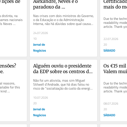
lições de 
Alexandre, Neves e o 
Certificado
paradoxo da 
mais do 
responsabilização
distinta, na 
Nas crises com dois ministros do Governo, 
Due to the techni
exames nacionais 
o da Educação e o da Administração 
readability mode 
ís Neves 
Interna, não há dúvidas sobre qual causa 
article. Thank yo
danos a mais pessoas: a...
understanding.
24.07.2026
10
22.07.2026
Jornal de
20
Negócios
SÁBADO
ensões? 
Alguém ouviu o presidente 
Os €15 mil 
e.
da EDP sobre os centros de 
Valem mui
dados?
Não foi um ativista, mas sim Miguel 
al reasons, 
Due to the techni
Stilwell d’Andrade, que há dias falou no 
ilable for this 
readability mode 
risco de “socialização do custo da energia” 
kind 
article. Thank yo
causado por um...
understanding.
10.07.2026
20
08.07.2026
Jornal de
20
Negócios
SÁBADO