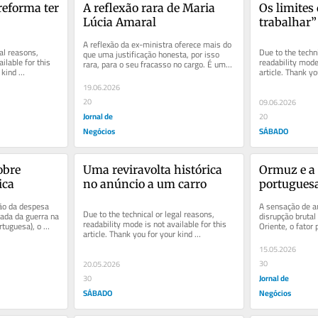
reforma ter 
A reflexão rara de Maria 
Os limites 
Lúcia Amaral
trabalhar”
A reflexão da ex-ministra oferece mais do 
al reasons, 
Due to the techni
que uma justificação honesta, por isso 
ilable for this 
readability mode 
rara, para o seu fracasso no cargo. É uma 
kind 
article. Thank yo
análise sobre a...
understanding.
19.06.2026
20
09.06.2026
Jornal de
20
Negócios
SÁBADO
bre 
Uma reviravolta histórica 
Ormuz e a
ica
no anúncio a um carro
portugues
ão da despesa 
A sensação de an
Due to the technical or legal reasons, 
tada da guerra na 
disrupção brutal
readability mode is not available for this 
tuguesa), o 
Oriente, o fator 
article. Thank you for your kind 
que não conhece
understanding.
15.05.2026
30
20.05.2026
Jornal de
30
SÁBADO
Negócios