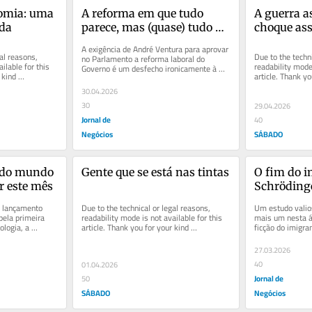
omia: uma 
A reforma em que tudo 
A guerra as
ada
parece, mas (quase) tudo 
choque ass
não é
A exigência de André Ventura para aprovar 
al reasons, 
Due to the techni
no Parlamento a reforma laboral do 
ilable for this 
readability mode 
Governo é um desfecho ironicamente à 
kind 
article. Thank yo
altura de todo um processo...
understanding.
30.04.2026
30
29.04.2026
Jornal de
40
Negócios
SÁBADO
 do mundo 
Gente que se está nas tintas
O fim do i
r este mês
Schröding
 lançamento 
Um estudo valio
Due to the technical or legal reasons, 
ela primeira 
mais um nesta ár
readability mode is not available for this 
logia, a 
ficção do imigra
article. Thank you for your kind 
ovo...
Social, e, ao...
understanding.
27.03.2026
40
01.04.2026
Jornal de
50
SÁBADO
Negócios