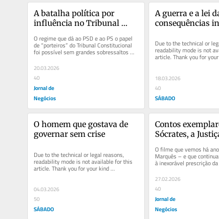
A batalha política por 
A guerra e a lei da
influência no Tribunal 
consequências i
Constitucional
O regime que dá ao PSD e ao PS o papel 
Due to the technical or leg
de “porteiros” do Tribunal Constitucional 
readability mode is not ava
foi possível sem grandes sobressaltos 
article. Thank you for your 
enquanto conseguiram...
understanding.
20.03.2026
40
18.03.2026
Jornal de
40
Negócios
SÁBADO
O homem que gostava de 
Contos exemplare
governar sem crise
Sócrates, a Justiça
Operação Marqu
O filme que vemos há ano
Due to the technical or legal reasons, 
Marquês – e que continuar
readability mode is not available for this 
à inexorável prescrição da
article. Thank you for your kind 
crimes de que José...
understanding.
27.02.2026
40
04.03.2026
Jornal de
50
SÁBADO
Negócios