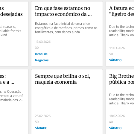
s 
Em que fase estamos no 
A fatura e
ndesejadas
impacto económico da 
“ligeiro de
guerra?
Estamos na fase inicial de uma crise 
al reasons, 
Due to the techni
energética e de matérias-primas como os 
ilable for this 
readability mode 
fertilizantes, com danos ainda 
kind 
article. Thank yo
acomodáveis na inflação, nos juros e...
understanding.
13.03.2026
30
11.03.2026
Jornal de
50
Negócios
SÁBADO
s: 
Sempre que brilha o sol, 
Big Brother
 e a 
naquela economia
pública bo
ês
s na Operação 
Due to the techni
emos a ver até 
readability mode 
 maioria dos 22 
article. Thank yo
understanding.
25.02.2026
18.02.2026
50
40
SÁBADO
SÁBADO