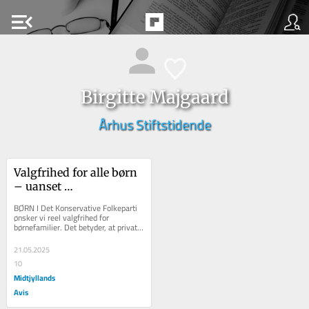
menu_open
Birgitte Majgaard
Århus Stiftstidende
Valgfrihed for alle børn 
– uanset 
institutionstype
BØRN I Det Konservative Folkeparti 
ønsker vi reel valgfrihed for 
børnefamilier. Det betyder, at private 
daginstitutioner og dagplejere skal...
21.05.2025
10
Midtjyllands
Avis